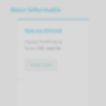
Meer informatie
Naar uw afspraak
Ingang: Hoofdingang
Route:
763, zone D1
bekijk route