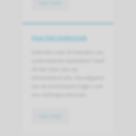
lees meer
Voor het onderzoek
Gebruikt u een of meerdere van
onderstaande medicijnen? Geef
dit dan door aan uw
behandelend arts. Voorafgaand
aan de leverbiopsie krijgt u ook
een stollingsonderzoek.
lees meer