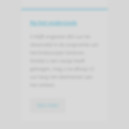
Na het onderzoek
U blijft ongeveer één uur ter
observatie in de zorgruimte van
het Endoscopie Centrum.
Omdat u een roesje heeft
gekregen, mag u na afloop 12
uur lang niet deelnemen aan
het verkeer.
lees meer