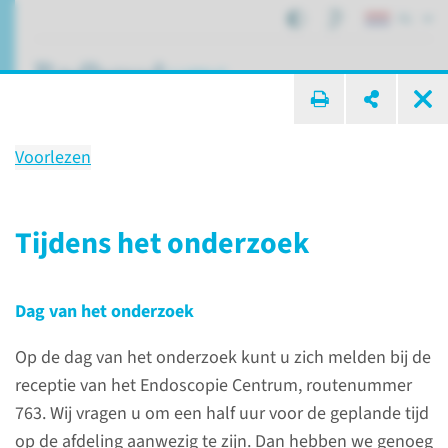
NL
ik zoek ...
Voorlezen
Onderzoek
Leverbiopsie
Tijdens het onderzoek
Dag van het onderzoek
Patiëntenzorg
Onderzoeken
Leverbiopsie
Op de dag van het onderzoek kunt u zich melden bij de
receptie van het Endoscopie Centrum, routenummer
Wat is een
763. Wij vragen u om een half uur voor de geplande tijd
leverbiopsie?
op de afdeling aanwezig te zijn. Dan hebben we genoeg