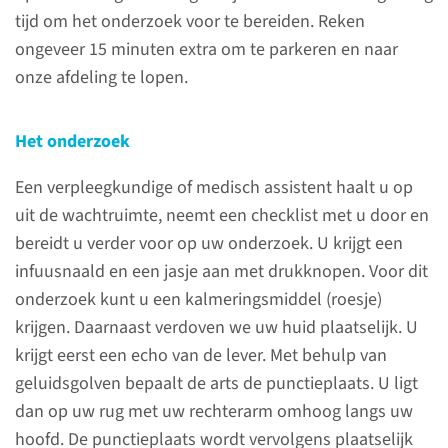
tijd om het onderzoek voor te bereiden. Reken
Bij een leverbiopsie haalt de
ongeveer 15 minuten extra om te parkeren en naar
arts door uw huid via een
onze afdeling te lopen.
lange, dunne, holle naald een
klein stukje weefsel uit uw
lever voor onderzoek. De reden
Het onderzoek
voor dit onderzoek is voor
Een verpleegkundige of medisch assistent haalt u op
iedereen verschillend.
uit de wachtruimte, neemt een checklist met u door en
bereidt u verder voor op uw onderzoek. U krijgt een
infuusnaald en een jasje aan met drukknopen. Voor dit
Contact
onderzoek kunt u een kalmeringsmiddel (roesje)
krijgen. Daarnaast verdoven we uw huid plaatselijk. U
Endoscopie Centrum
krijgt eerst een echo van de lever. Met behulp van
geluidsgolven bepaalt de arts de punctieplaats. U ligt
Ma t/m vr van 08.00-12.00 uur
dan op uw rug met uw rechterarm omhoog langs uw
en van 14.00-16.00 uur.
hoofd. De punctieplaats wordt vervolgens plaatselijk