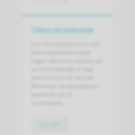
Tijdens het onderzoek
Voor dit onderzoek kunt u een
kalmeringsmiddel (roesje)
krijgen. Daarnaast verdoven we
uw huid plaatselijk. U krijgt
eerst een echo van de lever.
Met behulp van geluidsgolven
bepaalt de arts de
punctieplaats.
lees meer