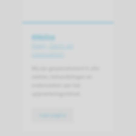
Afdeling
Maag-, Darm- en
Leverziekten
Wij zijn gespecialiseerd in alle
ziekten, behandelingen en
onderzoeken aan het
spijsverteringsstelsel.
naar pagina