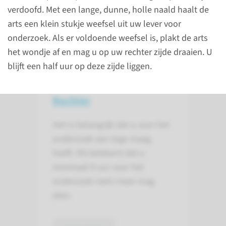
024-361 41 89
verdoofd. Met een lange, dunne, holle naald haalt de
arts een klein stukje weefsel uit uw lever voor
onderzoek. Als er voldoende weefsel is, plakt de arts
het wondje af en mag u op uw rechter zijde draaien. U
Het onderzoek
blijft een half uur op deze zijde liggen.
Nuchter
Het is belangrijk dat u voor het
onderzoek een lege maag
heeft. Dit betekent dat u
minimaal 8 uur voor het
onderzoek niets meer mag
eten.