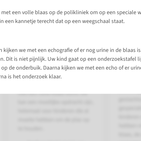
de kracht en de hoeveelheid van de
met een volle blaas op de polikliniek om op een speciale w
ind op een speciale wc die de plasstraal
in een kannetje terecht dat op een weegschaal staat.
Kinderu
 kijken we met een echografie of er nog urine in de blaas is
. Dit is niet pijnlijk. Uw kind gaat op een onderzoekstafel li
Tips
We onder
 op de onderbuik. Daarna kijken we met een echo of er urine
behandel
Om de plastest goed te kunnen
na is het onderzoek klaar.
aandoeni
doen is het nodig dat uw kind
urineweg
met een volle blaas komt. Dit
geslachts
kan een moeilijke opdracht zijn,
gespecial
helemaal voor kinderen die al
kinderen
moeite hebben om de plas op
hebben m
te houden.
blaas, de