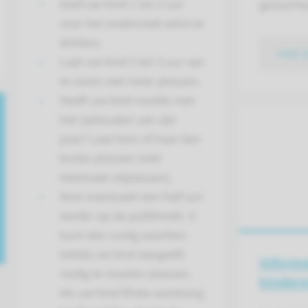
Geef uw kind 1 tot 2 uur
geslacht
voor het onderzoek extra te
drinken.
naar 
Laat uw kind 2 tot 3 uur van
te voren niet meer plassen.
Heeft uw kind moeite met
het ophouden van zijn
plas? Laat hem of haar dan
korter plassen (niet
helemaal uitplassen).
Kom eventueel een half uur
eerder op de polikliniek. U
kunt dan rustig wachten
totdat uw kind aangeeft
Informa
nodig te moeten plassen.
kinder
Als uw kind flinke aandrang