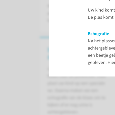
Met een plastest onderzoeken we 
Uw kind komt 
plasstraal. Bij de plastest zit uw k
De plas komt 
kan meten.
Echografie
Na het plassen
achtergebleven
Verloop van het
een beetje gel
onderzoek
gebleven. Hier
Uw kind komt met een volle
blaas naar de polikliniek. Daar
plast uw kind op een speciale
wc. Daarna maken we een
echografie van de blaas om te
kijken of er nog urine is
achtergebleven.