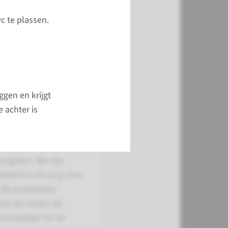
c te plassen.
rologie
ggen en krijgt
zoeken en
 achter is
en kinderen met
ngen aan de
en en
organen. We zijn
iseerd in de zorg voor
 die problemen
et de nieren, de
 urineleider en de