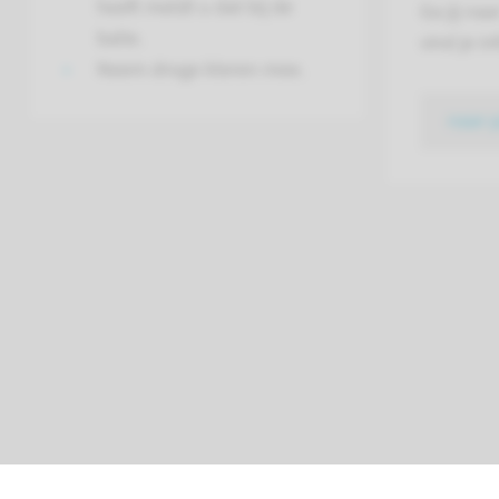
heeft meldt u dat bij de
Ga jij na
balie.
vind je i
Neem droge kleren mee.
naar 