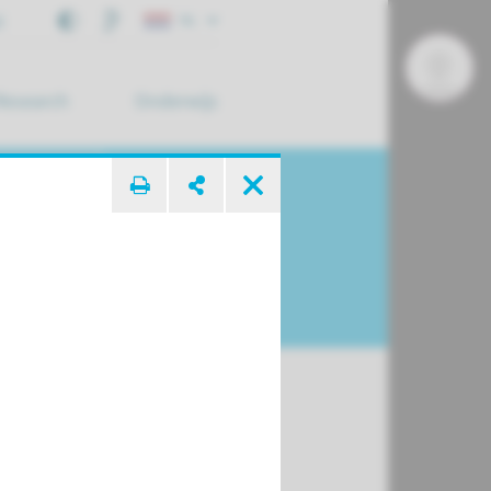
j
NL
Research
Onderwijs
 zoek ...