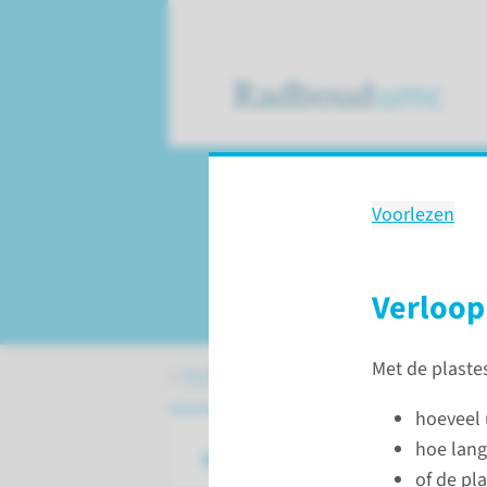
Voorlezen
Onderzoek
Plastest bij kindere
Verloop
Met de plaste
Patiëntenzorg
Plastest (flowmetr
hoeveel 
hoe lang
Wat is een plastest?
of de pl