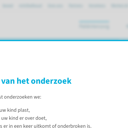
Spoed
mijnRadboud
Over ons
Partners
Verwijzers
Werken bi
Patiëntenzorg
ik
n (flowmetrie)
 van het onderzoek
st onderzoeken we:
ie)
Plastest bij kinderen (flowmetrie)
uw kind plast,
 uw kind er over doet,
as er in een keer uitkomt of onderbroken is.