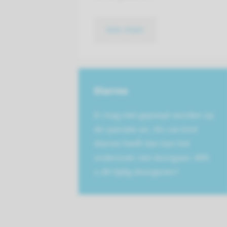
lees meer
Diarree
Er mag niet gepoept worden op
de speciale wc. Als uw kind
diarree heeft dan kan het
onderzoek niet doorgaan. Wilt
u dit tijdig doorgeven?