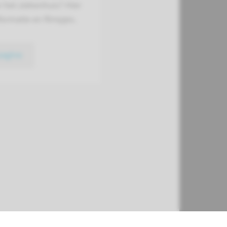
ar het ziekenhuis? Hier
nformatie en filmpjes.
pagina