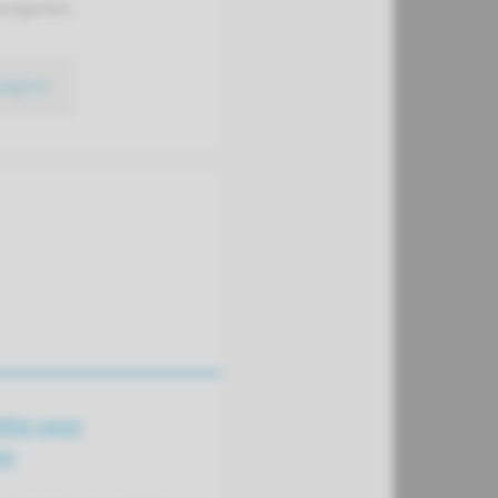
sorganen.
pagina
tie voor
en