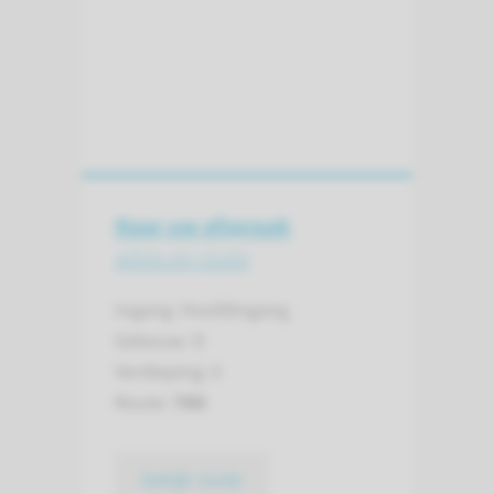
Naar uw afspraak
adres en route
Ingang: Hoofdingang
Gebouw: D
Verdieping: 0
Route:
780
bekijk route