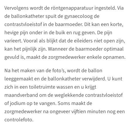
Op uw eerste menstruatiedag
Vervolgens wordt de röntgenapparatuur ingesteld. Via
belt u tussen 9.00 uur en 12.00
de ballonkatheter spuit de gynaecoloog de
uur naar de polikliniek
contrastvloeistof in de baarmoeder. Dit kan een korte,
Obstetrie en Gynaecologie om
hevige pijn onder in de buik en rug geven. De pijn
een afspraak voor de
varieert. Vooral als blijkt dat de eileiders niet open zijn,
hysterosalpingografie (HSG) te
kan het pijnlijk zijn. Wanneer de baarmoeder optimaal
maken.
gevuld is, maakt de zorgmedewerker enkele opnamen.
Na het maken van de foto’s, wordt de ballon
lees meer
leeggemaakt en de ballonkatheter verwijderd. U kunt
zich in een toiletruimte wassen en u krijgt
maandverband om de weglekkende contrastvloeistof
of jodium op te vangen. Soms maakt de
Voor het onderzoek
zorgmedewerker na ongeveer vijftien minuten nog een
controlefoto.
Er is een aantal zaken waar u
van tevoren rekening mee moet