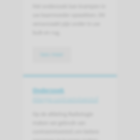
Het onderzoek kan krampen in
uw baarmoeder opwekken. Dit
veroorzaakt pijn onder in uw
buik en rug.
lees meer
Onderzoek
Allergie contrastvloeistof
Op de afdeling Radiologie
maken we gebruik van
contrast­vloeistof, om betere