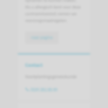
opnamen te kunnen maken.
Als u aller­gisch bent voor deze
contrast­vloeistof, nemen we
voor­zorgs­maat­regelen.
naar pagina
Contact
Voortplantingsgeneeskunde
(024) 361 66 44