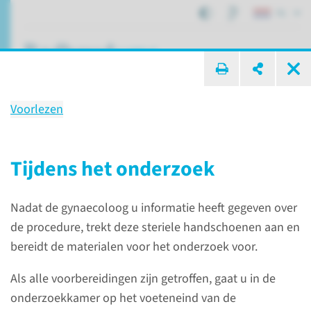
NL
ik zoek ...
Voorlezen
Onderzoek
Röntgenonderzoek van de
Tijdens het onderzoek
baarmoeder en eileiders (HSG)
Nadat de gynaecoloog u informatie heeft gegeven over
de procedure, trekt deze steriele handschoenen aan en
Patiëntenzorg
Onderzoeken
bereidt de materialen voor het onderzoek voor.
Röntgenonderzoek van de baarmoeder en eileiders (HSG)
Als alle voorbereidingen zijn getroffen, gaat u in de
onderzoekkamer op het voeteneind van de