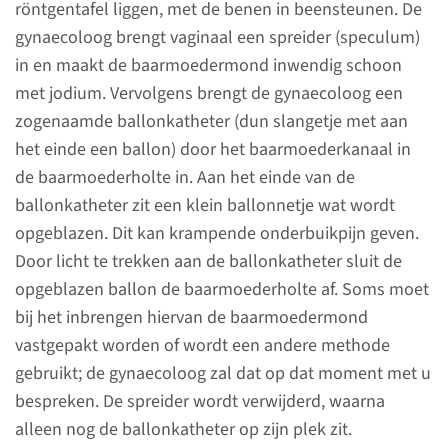
Over het onderzoek
röntgentafel liggen, met de benen in beensteunen. De
gynaecoloog brengt vaginaal een spreider (speculum)
Een hysterosalpingografie
in en maakt de baarmoedermond inwendig schoon
(HSG) is een poliklinisch
met jodium. Vervolgens brengt de gynaecoloog een
onderzoek van de
zogenaamde ballonkatheter (dun slangetje met aan
baarmoederholte en de
het einde een ballon) door het baarmoederkanaal in
eileiders. We onderzoeken of
de baarmoederholte in. Aan het einde van de
de eileiders toe- en
ballonkatheter zit een klein ballonnetje wat wordt
doorgankelijk zijn en of er
opgeblazen. Dit kan krampende onderbuikpijn geven.
afwijkingen aan de
Door licht te trekken aan de ballonkatheter sluit de
baarmoederholte zijn.
opgeblazen ballon de baarmoederholte af. Soms moet
bij het inbrengen hiervan de baarmoedermond
vastgepakt worden of wordt een andere methode
gebruikt; de gynaecoloog zal dat op dat moment met u
Afspraak maken of
bespreken. De spreider wordt verwijderd, waarna
verzetten
alleen nog de ballonkatheter op zijn plek zit.