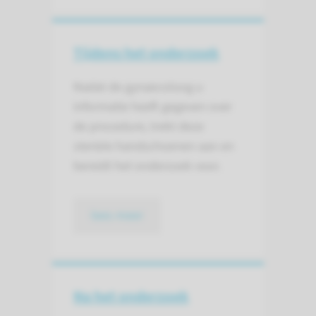
Tijdens het onderzoek
Nadat de gynaecoloog u
informatie heeft gegeven over
de procedure, trekt deze
steriele handschoenen aan en
bereidt het onderzoek voor.
lees meer
Na het onderzoek