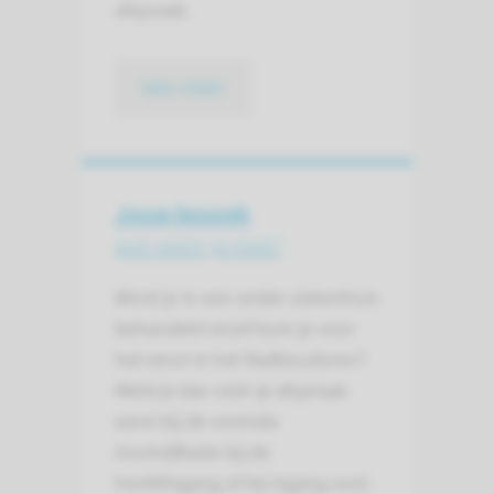
afspraak.
lees meer
Jouw bezoek
wat neem je mee?
Word je in een ander ziekenhuis
behandeld en/of kom je voor
het eerst in het Radboudumc?
Meld je dan vóór je afspraak
eerst bij de centrale
inschrijfbalie bij de
hoofdingang of bij ingang oost.