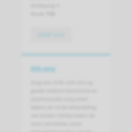
Verdieping: 0
Route:
725
bekijk route
AYA-zorg
Zorg voor AYA’s richt zich op
goede medisch-technische en
psychosociale zorg zowel
tijdens als na de behandeling
van kanker. Hierbij maken de
vorm van kanker, soort