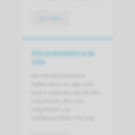
lees meer
AYA-zorgnetwerk in de
regio
Het AYA Kenniscentrum
Radboudumc en regio Zuid-
Oost is onderdeel van het AYA-
zorgnetwerk. Dit is een
zorgnetwerk voor
leeftijdsspecifieke AYA-zorg.