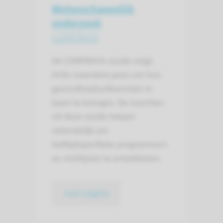
Wetenschap­pelijk
onderzoek
COMPRAYA
De COMPRAYA-studie volgt
AYA’s meerdere jaren om hun
gezondheidsuitkomsten in
kaart te brengen. De inzichten
uit deze studie helpen
uiteindelijk om
leeftijdspecifieke programma's
en richtlijnen te ontwikkelen.
naar pagina