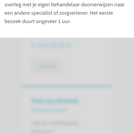
overleg met je eigen behandelaar doorverwijzen naar
een andere specialist of zorgverlener. Het eerste
Contact
bezoek duurt ongeveer 1 uur.
AYA-poli
(024) 361 88 00
contact
Naar uw afspraak
adres en route
Ingang: Hoofdingang
Gebouw: C