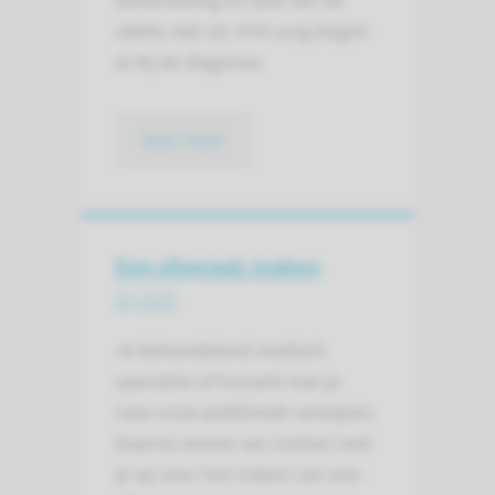
behandeling en fase van de
ziekte niet uit. AYA-zorg begint
al bij de diagnose.
lees meer
Een afspraak maken
bij AYA
Je behandelend medisch
specialist of huisarts kan je
naar onze polikliniek verwijzen.
Daarna nemen we contact met
je op voor het maken van een