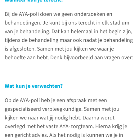
Bij de AYA-poli doen we geen onderzoeken en
behandelingen. Je kunt bij ons terecht in elk stadium
van je behandeling. Dat kan helemaal in het begin zijn,
Over de polikliniek AYA
tijdens de behandeling maar ook nadat je behandeling
is afgesloten. Samen met jou kijken we waar je
De AYA-poli is bedoeld voor
behoefte aan hebt. Denk bijvoorbeeld aan vragen over:
adolescenten en
jongvolwassenen in de leeftijd
van 18 tot en met 39 jaar die
Wat kun je verwachten?
kanker hebben of hebben
gehad.
Op de AYA-poli heb je een afspraak met een
gespecialiseerd verpleegkundige. Samen met jou
kijken we naar wat jij nodig hebt. Daarna wordt
lees meer
overlegd met het vaste AYA-zorgteam. Hierna krijg je
een gericht advies. Als het nodig is kunnen we je in