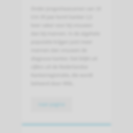
Onder jongvolwassenen van 18
t/m 39 jaar komt kanker 1,5
keer vaker voor bij vrouwen
dan bij mannen. In de algehele
populatie krijgen juist meer
mannen dan vrouwen de
diagnose kanker. Dat blijkt uit
cijfers uit de Nederlandse
Kankerregistratie, die wordt
beheerd door IKNL.
naar pagina