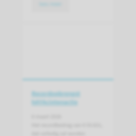
lees meer
Recordopbrengst
hAYAcintenactie
6 maart 2026
Het record­bedrag van € 93.831,
dat volledig zal worden