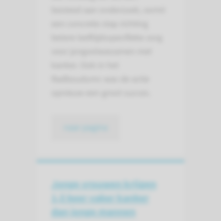
besteed aan onderzoek, vormt
een concrete stap richting
betere leeftijdsspecifieke zorg
voor jongvolwassenen met
kanker. Ook in het
Radboudumc was de actie
opnieuw een groot succes.
naar pagina
Jonge vrouwen krijgen
1,5 keer vaker kanker
dan jonge mannen