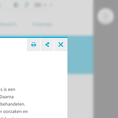
j
NL
Research
Onderwijs
 zoek ...
s is een
 Daarna
 behandelen.
ver oorzaken en