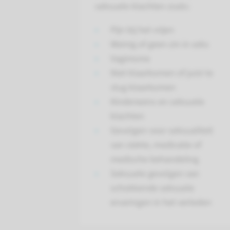
seksuele klachten zoals:
Pijn bij het vrijen
Weinig of geen zin in seks
Vaginisme
Niet klaarkomen of juist te
vlug klaarkomen
Kinderwens en seksuele
klachten
Gevolgen voor seksualiteit
van ziekte, medicatie of
medische behandeling
Seksuele gevolgen van
schokkende seksuele
ervaringen in het verleden