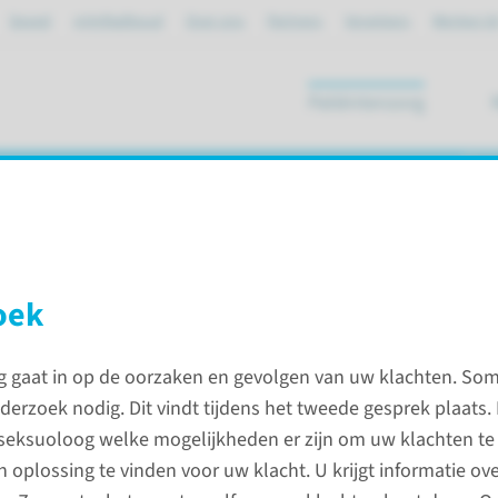
Spoed
mijnRadboud
Over ons
Partners
Verwijzers
Werken bi
Patiëntenzorg
ik
og
oek
ynaecologie
Naar de seksuoloog
 gaat in op de oorzaken en gevolgen van uw klachten. Som
nderzoek nodig. Dit vindt tijdens het tweede gesprek plaats.
seksuoloog welke mogelijkheden er zijn om uw klachten te
n oplossing te vinden voor uw klacht. U krijgt informatie o
ft op seksueel gebied, kunt u terecht bij een seksuoloog.