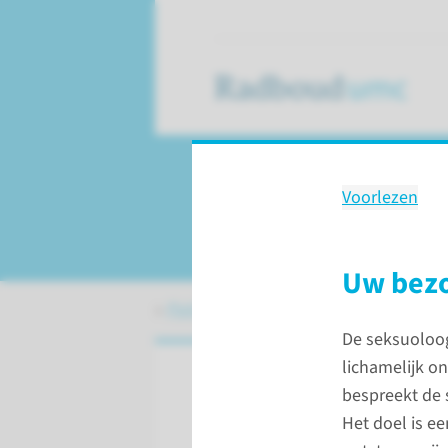
Voorlezen
Naar de seksuolo
Uw bez
Patiëntenzorg
Verloskunde en G
De seksuoloog
lichamelijk o
bespreekt de 
Voorlezen
Het doel is ee
Als u klachten hee