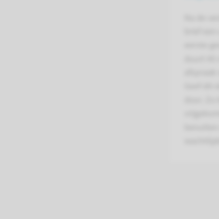
Na de ver
brief een
eerste ge
duurt 45 
afspraak 
Geef dit 
door. Zo
vrijgeko
benutten 
wachttijd