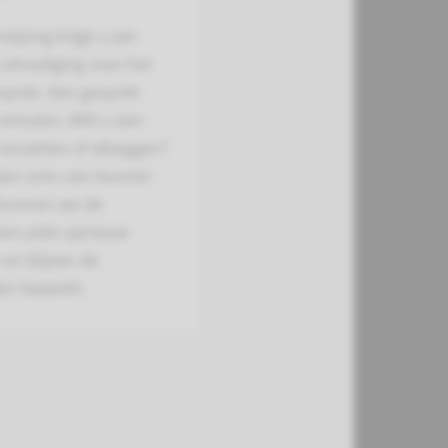
wijzing krijgt u per
 uitnodiging voor het
sprek. Een gesprek
minuten. Wilt u een
verzetten of afzeggen?
dan ruim van tevoren
 kunnen we de
men plek opnieuw
en blijven de
en beperkt.