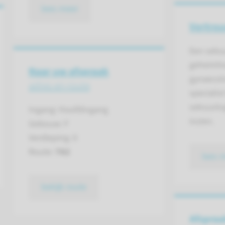
lees meer
Vertrou
Een seks
geheimho
Naar uw afspraak
gynaecol
adres en route
specialis
seksuolog
Ingang: Hoofdingang
inzien.
Gebouw: F
Verdieping: 0
Route:
782
lees 
bekijk route
Afspraa