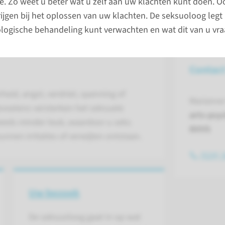
e. Zo weet u beter wat u zelf aan uw klachten kunt doen. O
ijgen bij het oplossen van uw klachten. De seksuoloog legt 
logische behandeling kunt verwachten en wat dit van u vra
Contac
eid, angst, verdriet, spanning of
Marianne
voelens versterken het seksuele
arts-psy
teeds minder leuk, waardoor u seks
NVVS
unnen irritaties of verwijten ontstaan.
(024) 
Uw bezoek
De seksuoloog gaat in op wat