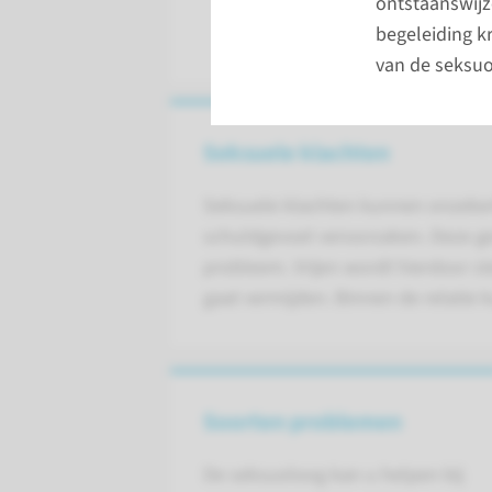
ontstaanswijz
begeleiding kr
van de seksuo
Seksuele klachten
Seksuele klachten kunnen onzekerh
schuldgevoel veroorzaken. Deze ge
probleem. Vrijen wordt hierdoor s
gaat vermijden. Binnen de relatie k
Soorten problemen
De seksuoloog kan u helpen bij