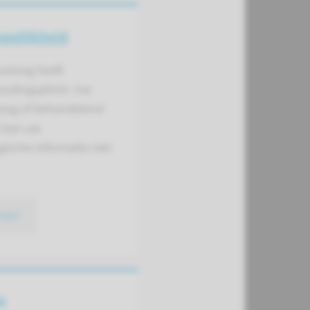
welijk­heid
uoloog heeft
udingsplicht. Uw
oog of behandelend
t kan uw
ische informatie niet
meer
k