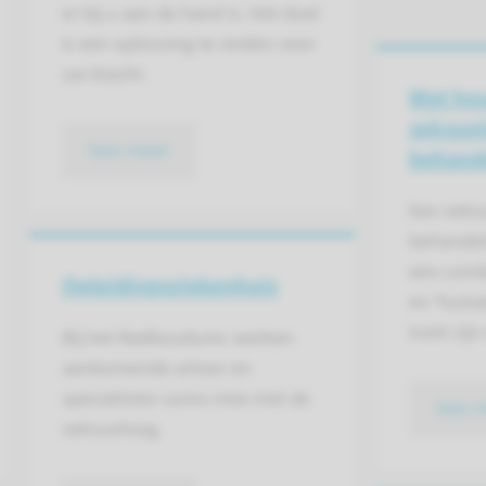
er bij u aan de hand is. Het doel
is een oplossing te vinden voor
uw klacht.
Wat ho
seksuol
lees meer
behande
Een seks
behandeli
een comb
Opleidings­ziekenhuis
en ‘huisw
inzet zijn
Bij het Radboudumc werken
aankomende artsen en
specialisten soms mee met de
lees 
seksuoloog.