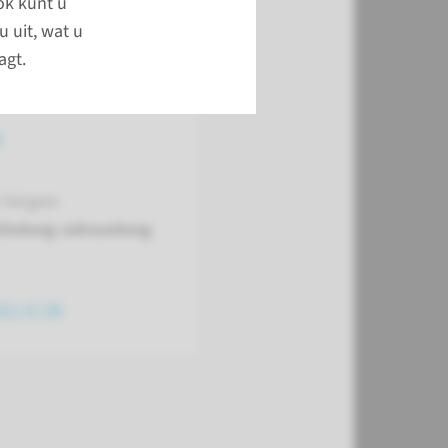
ok kunt u
u uit, wat u
agt.
t
 Vergeer
choloog-seksuoloog
361 47 88