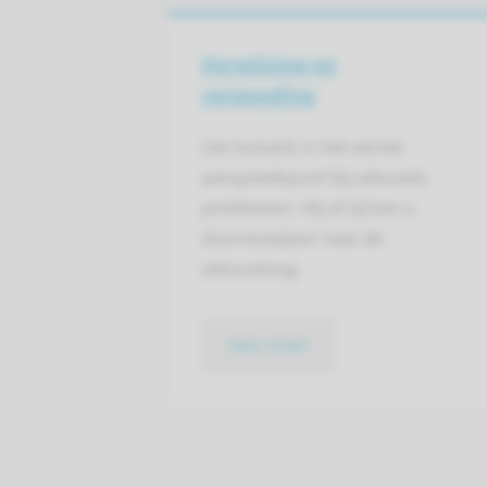
Verwijzing en
vergoeding
Uw huisarts is het eerste
aanspreekpunt bij seksuele
problemen. Hij of zij kan u
doorverwijzen naar de
seksuoloog.
lees meer