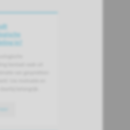
udt
ogische
ling in?
uologische
ng bestaat vaak uit
inatie van gesprekken
erk’. Uw motivatie en
 daarbij belangrijk.
meer