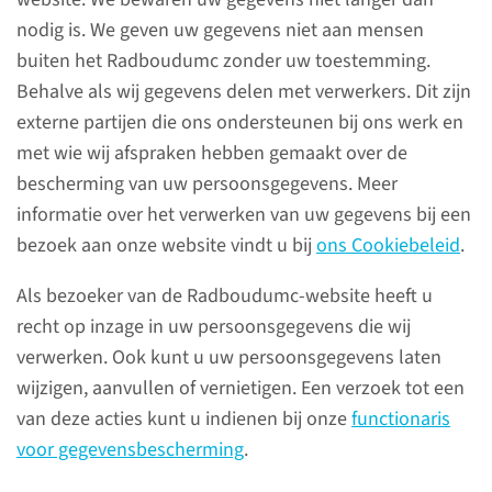
voor dat uw persoonlijke
nodig is. We geven uw gegevens niet aan mensen
gegevens altijd vertrouwelijk en
buiten het Radboudumc zonder uw toestemming.
in overeenstemming met de
Behalve als wij gegevens delen met verwerkers. Dit zijn
privacywetgeving worden
externe partijen die ons ondersteunen bij ons werk en
behandeld. We streven er naar
met wie wij afspraken hebben gemaakt over de
om de privacy van patiënten,
bescherming van uw persoonsgegevens. Meer
bezoekers en medewerkers zo
informatie over het verwerken van uw gegevens bij een
goed mogelijk te waarborgen.
bezoek aan onze website vindt u bij
ons Cookiebeleid
.
Als bezoeker van de Radboudumc-website heeft u
recht op inzage in uw persoonsgegevens die wij
Social media
verwerken. Ook kunt u uw persoonsgegevens laten
wijzigen, aanvullen of vernietigen. Een verzoek tot een
Uiteraard mag u via social
van deze acties kunt u indienen bij onze
functionaris
media laten weten wat u van
voor gegevensbescherming
.
het Radboudumc vindt. U mag
echter niet zomaar foto’s of