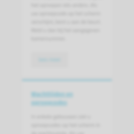
het oproepen iets anders. Als
uw oproepcode op het scherm
verschijnt, bent u aan de beurt.
Meld u dan bij het aangegeven
kamernummer.
lees meer
Wachttijden en
oproepcodes
In enkele gebouwen ziet u
oproepcodes op het scherm in
de wachtruimte. Als uw