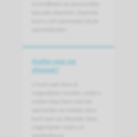
inschrijfbalie uw persoonlijke
barcode uitprinten. Daarmee
kunt u zich aanmelden bij de
aanmeldzuilen.
Sneller naar uw
afspraak?
U kunt vaak thuis al
vragenlijsten invullen, zodat u
sneller klaar bent met het
aanmelden en meteen door
kunt naar uw afspraak. Deze
vragenlijsten vindt u in
mijnRadboud.