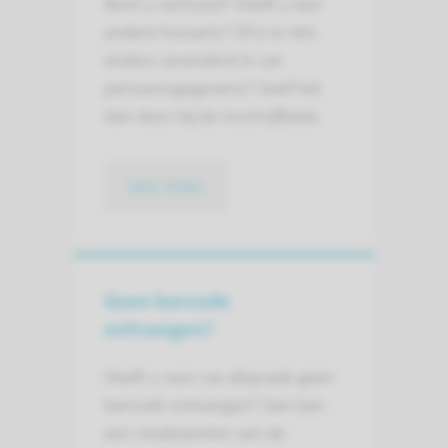
Bent u verhuisd? Heeft u een
andere huisarts? Of is er iets
anders veranderd in uw
persoonsgegevens? Geef het
dan door bij de inschrijfbalie.
lees meer
Geen barcode
ontvangen?
Heeft u voor uw afspraak geen
barcode ontvangen? Dan kan
een medewerker van de