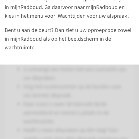
Hoe werkt het?
in mijnRadboud. Ga daarvoor naar mijnRadboud en
kies in het menu voor ‘Wachttijden voor uw afspraak’.
Bij de ingang van het gebouw scant u bij de
aanmeldzuil de barcode. U vindt de barcode
Bent u aan de beurt? Dan ziet u uw oproepcode zowel
op uw afsprakenbrief of in de
in mijnRadboud als op het beeldscherm in de
mijnRadboudapp onder Menu/Barcode en
wachtruimte.
oproepcode. Uw barcode is persoonlijk en
bij elk bezoek hetzelfde.
U ontvangt een ticket met een overzicht van
uw afspraken.
Volg het routenummer op de borden naar
uw (eerste) afspraak.
Daar scant u weer de barcode bij de
aanmeldzuil en neemt u plaats in de
wachtruimte.
Heeft u meer afspraken op één dag? Dan
meldt u zich voor elke afspraak opnieuw aan