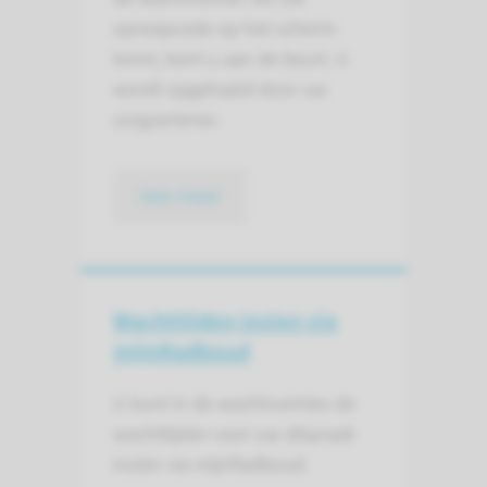
oproepcode op het scherm
komt, bent u aan de beurt. U
wordt opgehaald door uw
zorgverlener.
lees meer
Wachttijden inzien via
mijnRadboud
U kunt in de wachtruimtes de
wachttijden voor uw afspraak
inzien via mijnRadboud.