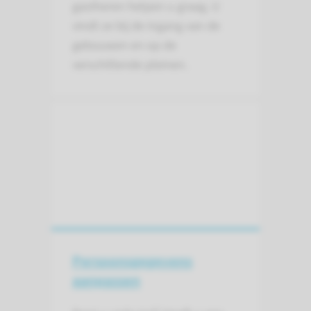
gastheren helpen u graag. U
vindt ze bij de ingang van de
gebouwen en op de
verschillende pleinen.
Persoons­gegevens
aanpassen