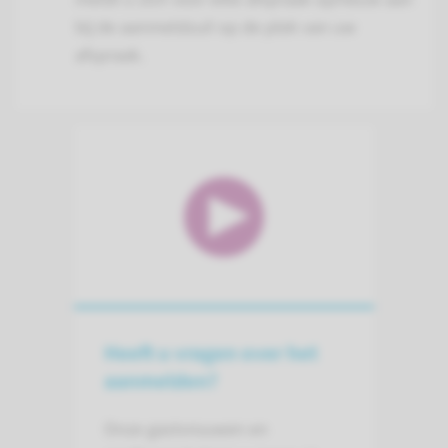
bij de aanmeldzuil op de plek van uw
afspraak.
Heeft u vragen over het
aanmelden?
Onze gastvrouwen en