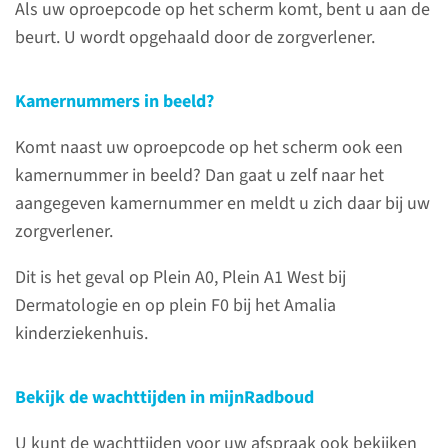
Als uw oproepcode op het scherm komt, bent u aan de
U meldt zich altijd eerst aan bij de aanmeldzuil bij
beurt. U wordt opgehaald door de zorgverlener.
de ingang van het gebouw en daarna op de plek
van uw afspraak.
Kamernummers in beeld?
Waarom moet u zich vaker aanmelden?
Komt naast uw oproepcode op het scherm ook een
kamernummer in beeld? Dan gaat u zelf naar het
Bij het aanmelden bij de ingang van het gebouw
aangegeven kamernummer en meldt u zich daar bij uw
worden uw gegevens gecontroleerd. En ontvangt
zorgverlener.
u het overzicht van uw afspraken. Ontbreken er
gegevens, dan wordt u doorverwezen naar de
Dit is het geval op Plein A0, Plein A1 West bij
inschrijfbalie.
Dermatologie en op plein F0 bij het Amalia
kinderziekenhuis.
Bij het aanmelden op de plek van uw afspraak
weet de zorgverlener dat u in de wachtruimte
aanwezig bent. U wordt dan opgeroepen.
Bekijk de wachttijden in mijnRadboud
U kunt de wachttijden voor uw afspraak ook bekijken