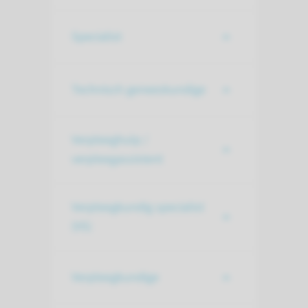
Specialist
Technisch geneeskundige
Verpleeghulp /
verpleegassistent
Verpleegkundig specialist
(VS)
Verpleegkundige