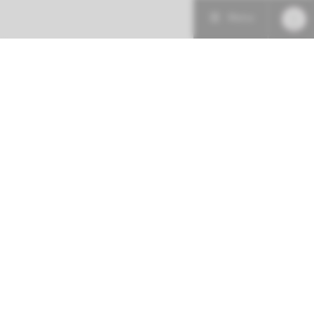
Menu
Patiëntenzorg
Research
Onderwijs
Volg ons op:
Spoed