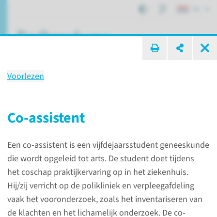
NL
ik zoek ...
Voorlezen
Met wie krijgt u te maken?
Co-assistent
Patiëntenzorg
Patiënt in een UMC
Een co-assistent is een vijfdejaarsstudent geneeskunde
Met wie krijgt u te maken?
die wordt opgeleid tot arts. De student doet tijdens
het coschap praktijkervaring op in het ziekenhuis.
Hij/zij verricht op de polikliniek en verpleegafdeling
vaak het vooronderzoek, zoals het inventariseren van
de klachten en het lichamelijk onderzoek. De co-