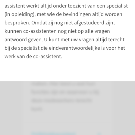
assistent werkt altijd onder toezicht van een specialist
(in opleiding), met wie de bevindingen altijd worden
besproken. Omdat zij nog niet afgestudeerd zijn,
kunnen co-assistenten nog niet op alle vragen
Verschillende
antwoord geven. U kunt met uw vragen altijd terecht
medewerkers
bij de specialist die eindverantwoordelijke is voor het
werk van de co-assistent.
Als patiënt van het
Radboudumc krijgt u met veel
verschillende medewerkers te
maken. Hier leest u wat hun
functies zijn en waarvoor u bij
deze medewerkers terecht
kunt.
Polikliniekassistent