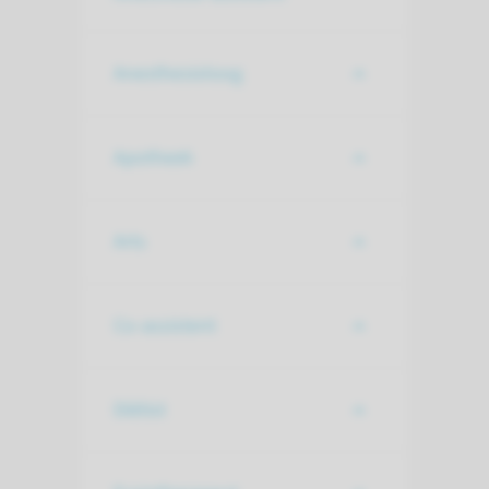
Anesthesioloog
Apotheek
Arts
Co-assistent
Diëtist