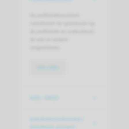
De polikliniekassistent
coördineert de spreekuren op
de polikliniek en ondersteunt
de arts en andere
zorgverleners.
lees meer
AIOS / ANIOS
Anesthesiemedewerker /
Anesthesie-assistent