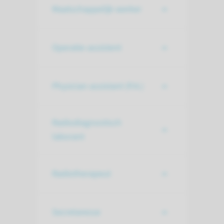
Maatschappelijk werker
Operatie-assistent
Physician assistant (P.A.)
Radiodiagnostisch
laborant
Radiotherapeut
Secretaresse