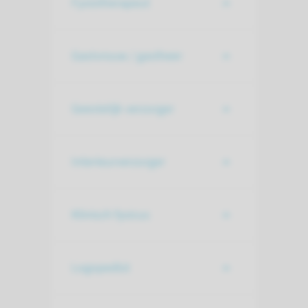
Fysiotherapeut
Gastvrouw / gastheer
Geestelijk verzorger
Interieurverzorger
Klinisch fysicus
Logopedist