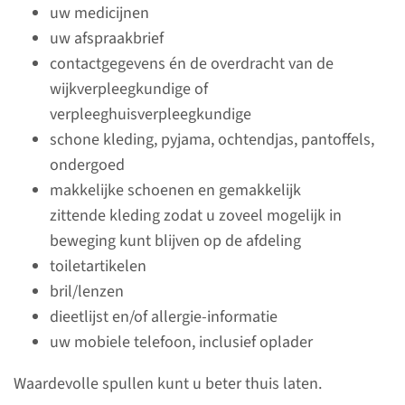
uw medicijnen
uw afspraakbrief
contactgegevens én de overdracht van de
wijkverpleegkundige of
verpleeghuisverpleegkundige
schone kleding, pyjama, ochtendjas, pantoffels,
ondergoed
makkelijke schoenen en gemakkelijk
zittende kleding zodat u zoveel mogelijk in
beweging kunt blijven op de afdeling
Tijdens uw opname
toiletartikelen
bril/lenzen
Tijdens uw opname zijn veel
dieetlijst en/of allergie-informatie
dingen anders dan thuis. Om
uw mobiele telefoon, inclusief oplader
een indruk te geven, hebben
we de belangrijkste zaken op
Waardevolle spullen kunt u beter thuis laten.
een rij gezet.