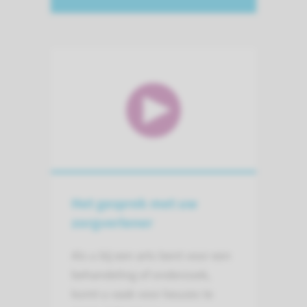
Het gesprek met uw
zorgverlener
Als u bij een arts bent voor een
behandeling of onderzoek,
komt u vaak voor keuzes te