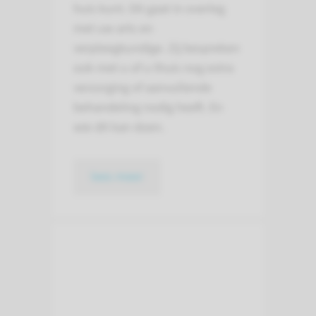
huis kunt. Dit gaat in overleg
met uw arts en
verpleegkundige. Zij bespreken
ook met u of u thuis nog extra
verzorging of aanvullende
behandeling nodig heeft. En
wie dit kan doen.
lees meer