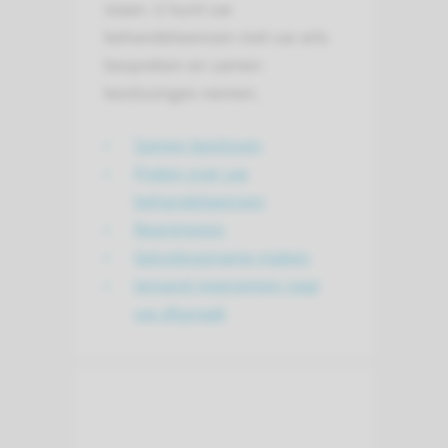
staan. U kunt uw
behandelwensen met uw arts
bespreken en samen
beslissingen nemen.
Samen beslissen
Praten over uw
behandelwensen
Reanimeren
Geluidsopname maken
Iemand meenemen naar
uw afspraak