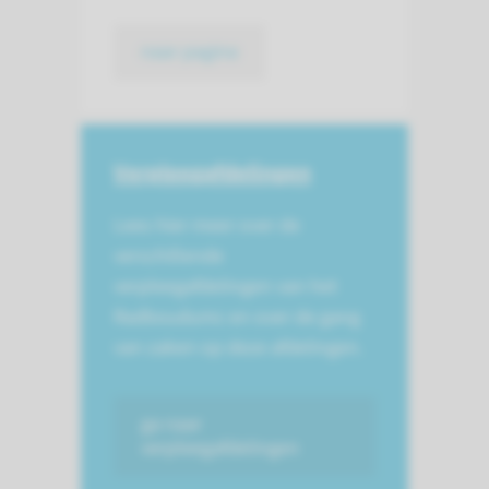
naar pagina
Verpleegafdelingen
Lees hier meer over de
verschillende
verpleegafdelingen van het
Radboudumc en over de gang
van zaken op deze afdelingen.
ga naar
verpleegafdelingen