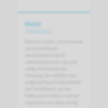
Nazorg
Transferpunt
Misschien heeft u na uw bezoek
aan de polikliniek,
spoedeisende hulp of
ziekenhuisopname nog zorg
nodig. Denk hierbij aan
thuiszorg, een verblijf in een
zorginstelling of hulpmiddelen.
Het Transferpunt van het
Radboudumc helpt u met het
organiseren van deze nazorg.