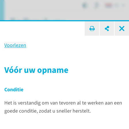
NL
ik zoek ...
Voorlezen
Uw opname
bij het Radboudumc
Vóór uw opname
Conditie
Patiëntenzorg
Uw opname
Het is verstandig om van tevoren al te werken aan een
goede conditie, zodat u sneller herstelt.