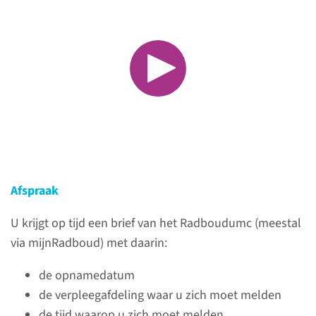
Vóór uw opname
Wordt u binnenkort
opgenomen op een van onze
verpleegafdelingen? Dan leest
u hier hoe u zich zo goed
Afspraak
mogelijk kunt voorbereiden op
u de opname.
U krijgt op tijd een brief van het Radboudumc (meestal
via mijnRadboud) met daarin:
lees meer
de opnamedatum
de verpleegafdeling waar u zich moet melden
de tijd waarop u zich moet melden