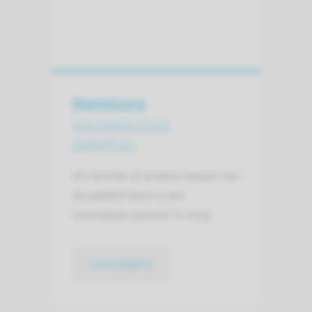
Mantelzorg
Uw naaste in het
ziekenhuis
Als familie of andere naaste van
de patiënt bent u een
onmisbare partner in zorg.
naar pagina