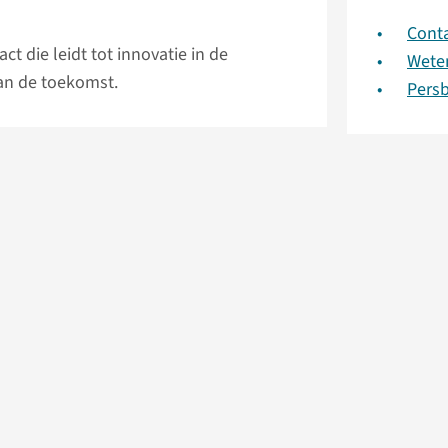
Conta
t die leidt tot innovatie in de
Wete
an de toekomst.
Persb