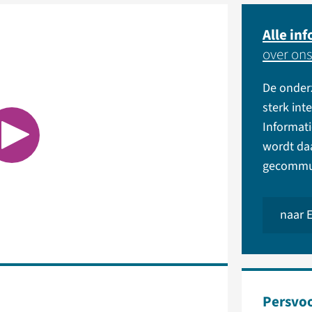
Alle in
over on
De onder
sterk int
Informat
wordt da
gecommun
naar 
Persvoo