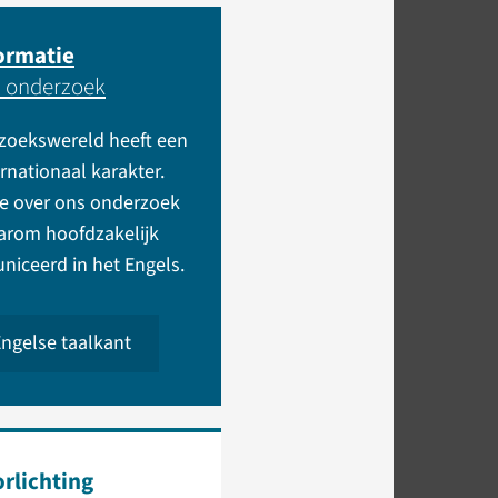
formatie
s onderzoek
zoekswereld heeft een
ernationaal karakter.
ie over ons onderzoek
arom hoofdzakelijk
iceerd in het Engels.
Engelse taalkant
rlichting