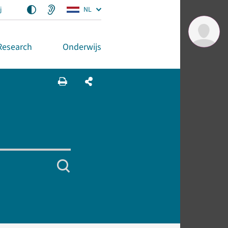
j
NL
Research
Onderwijs