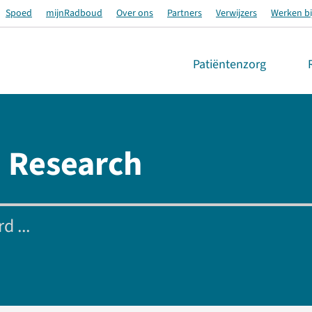
Spoed
mijnRadboud
Over ons
Partners
Verwijzers
Werken bi
Patiëntenzorg
 Research
d ...