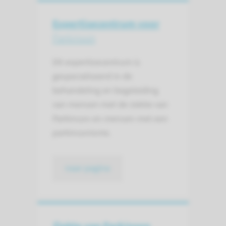
Expertisecentrum voor
Parkinson
Dit expertisecentrum is
gespecialiseerd in de
behandeling en begeleiding
van mensen met de ziekte van
Parkinson en mensen met een
parkinsonisme.
naar pagina