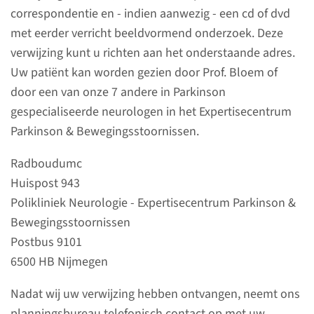
correspondentie en - indien aanwezig - een cd of dvd
Aanvraag second
met eerder verricht beeldvormend onderzoek. Deze
opinion
verwijzing kunt u richten aan het onderstaande adres.
Uw patiënt kan worden gezien door Prof. Bloem of
Voor een second opinion in het
door een van onze 7 andere in Parkinson
Radboudumc Expertisecentrum
gespecialiseerde neurologen in het Expertisecentrum
Parkinson &
Parkinson & Bewegingsstoornissen.
Bewegingsstoornissen is een
Radboudumc
verwijzing van de behandelend
Huispost 943
neuroloog noodzakelijk.
Polikliniek Neurologie - Expertisecentrum Parkinson &
Bewegingsstoornissen
lees meer
Postbus 9101
6500 HB Nijmegen
Nadat wij uw verwijzing hebben ontvangen, neemt ons
Ons medische team
planningsbureau telefonisch contact op met uw