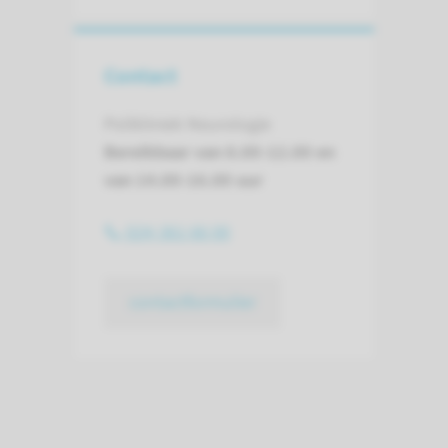
Contact
Polikliniek Neurologie
Bereikbaar van 8.00-12.00 en
van 14.00-16.00 uur
024-361 66 00
contactformulier