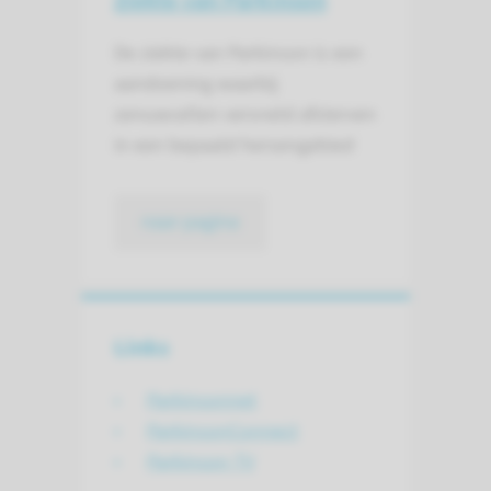
Ziekte van Parkinson
De ziekte van Parkinson is een
aandoening waarbij
zenuwcellen versneld afsterven
in een bepaald hersengebied
naar pagina
Links
Parkinsonnet
ParkinsonConnect
Parkinson TV