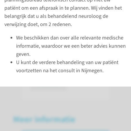
patiënt om een afspraak in te plannen. Wij vinden het
Wij hebben 7 in Parkinson
belangrijk dat u als behandelend neuroloog de
gespecialiseerde neurologen in
verwijzing doet, om 2 redenen.
het Radboudumc. Als de
We beschikken dan over alle relevante medische
patiënt door prof. Bloem zelf
informatie, waardoor we een beter advies kunnen
gezien wilt worden, vermeld dit
geven.
dan s.v.p. specifiek in de
U kunt de verdere behandeling van uw patiënt
verwijzingsbrief
voortzetten na het consult in Nijmegen.
lees meer
Meer informatie