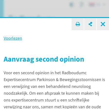
NL
ik zoek ...
Voorlezen
Radboudumc
Expertisecentrum voor
Aanvraag second opinion
Parkinson
verwijzersinformatie
Voor een second opinion in het Radboudumc
Expertisecentrum Parkinson & Bewegingsstoornissen is
een verwijzing van een behandelend neuroloog
noodzakelijk. Om een afspraak te kunnen maken bij
Verwijzers
Neurologie
ons expertisecentrum stuurt u een schriftelijke
Radboudumc Expertisecentrum voor Parkinson
verwijzing naar ons, samen met kopieën van de oude