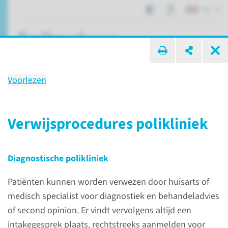
NL
ik zoek ...
Voorlezen
Psychiatrie
verwijzers­informatie
Verwijs­procedures polikliniek
Diagnostische polikliniek
Verwijzers
Verwijzersinformatie
Psychiatrie
Patiënten kunnen worden verwezen door huisarts of
medisch specialist voor diagnostiek en behandeladvies
Contact verwijzers
of second opinion. Er vindt vervolgens altijd een
intakegesprek plaats, rechtstreeks aanmelden voor
U kunt contact opnemen met