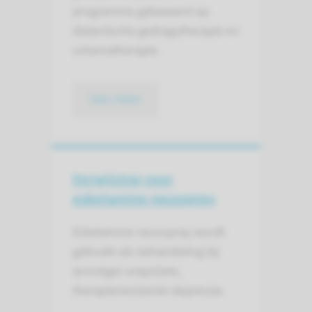
programma gebaseerd op
dialectische gedragstherapie en
schematherapie.
lees meer
Verwijzing voor
esketamine neusspray
Esketamine neusspray wordt
gebruikt als behandeling bij
(ernstige) unipolaire,
therapieresistente depressie.