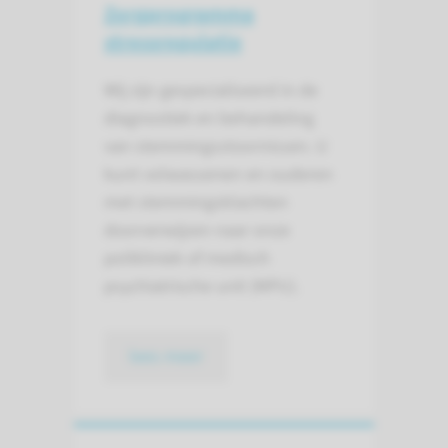
Zorgprogramma
stressregulatie
Wij zijn gespecialiseerd in de
diagnostiek en behandeling
van stemmingsstoornissen. U
kunt volwassenen en ouderen
met stemmingsklachten
doorverwijzen naar onze
polikliniek of medisch
psychiatrische unit (MPU).
lees meer