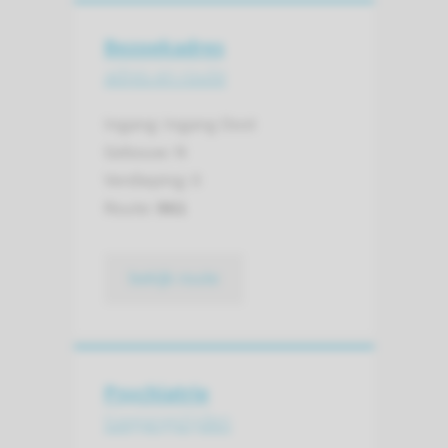
Bezoekadres
adres en route
Ingang: Ingang Oost
Gebouw: N
Verdieping: 0
Route:
961
bekijk route
Psychiatrie
toegangstijden