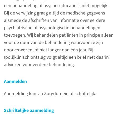
een behandeling of psycho-educatie is niet mogelijk.
ons aanmeldbureau via:
Bij de verwijzing graag altijd de medische gegevens
024-361 35 13, keuze 2 (op
alsmede de afschriften van informatie over eerdere
ma t/m vr van 08.00-12.00
psychiatrische of psychologische behandelingen
uur en van 14.00-16.00 uur)
toevoegen. Wij behandelen patiënten in principe alleen
psychiatrie@radboudumc.n
voor de duur van de behandeling waarvoor ze zijn
l
doorverwezen, of niet langer dan één jaar. Bij
(poli)klinisch ontslag volgt altijd een brief met daarin
adviezen voor verdere behandeling.
lees meer
Aanmelden
Aanmelding kan via Zorgdomein of schriftelijk.
Verwijsbrieven
Verwijsbrieven kunt u:
Schriftelijke aanmelding