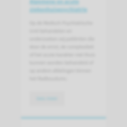
Algemene en acute
ziekenhuispsychiatrie
Op de Medisch Psychiatrische
Unit behandelen en
onderzoeken wij patiënten die
door de ernst, de complexiteit
of het acute karakter niet thuis
kunnen worden behandeld of
op andere afdelingen binnen
het Radboudumc.
lees meer