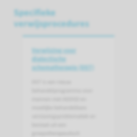
Specifieke
verwijsprocedures
Verwijzing voor
dialectische
schematherapie (DST)
DST is een nieuw
behandelprogramma voor
mannen met AD(H)D en
moeilijke behandelbare
verslavingsproblematiek en
bestaat uit een
groepstherapeutisch