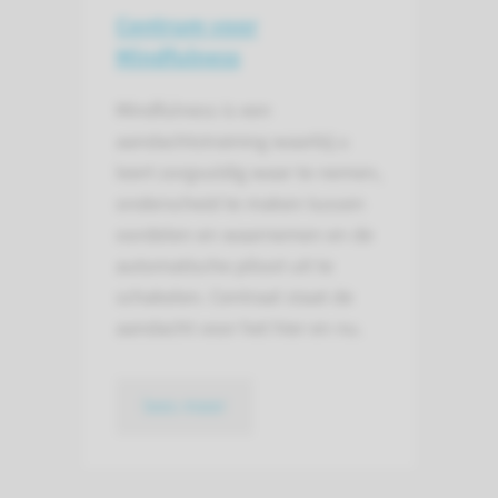
Centrum voor
Mindfulness
Mindfulness is een
aandachtstraining waarbij u
leert zorgvuldig waar te nemen,
onderscheid te maken tussen
oordelen en waarnemen en de
automatische piloot uit te
schakelen. Centraal staat de
aandacht voor het hier en nu.
lees meer