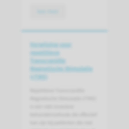
lees meer
Verwijzing voor
repetitieve
Transcraniële
Magnetische Stimulatie
(rTMS)
Repetitieve Transcraniële
Magnetische Stimulatie (rTMS)
is een niet-invasieve
behandelmethode die effectief
kan zijn bij patiënten die niet