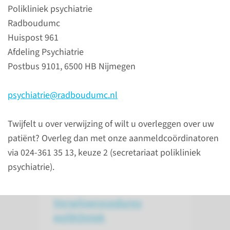
Polikliniek psychiatrie
per post sturen naar:
Radboudumc
Radboudumc
Huispost 961
Afdeling Psychiatrie
Afdeling Psychiatrie
BackOffice Patiëntenzorg,
Postbus 9101, 6500 HB Nijmegen
Huispost 966
Postbus 9101
psychiatrie@radboudumc.nl
6500 HB Nijmegen
mailen naar
Twijfelt u over verwijzing of wilt u overleggen over uw
psychiatrie@radboudumc.n
patiënt? Overleg dan met onze aanmeldcoördinatoren
l
via 024-361 35 13, keuze 2 (secretariaat polikliniek
psychiatrie).
Verwijs­procedures
polikliniek