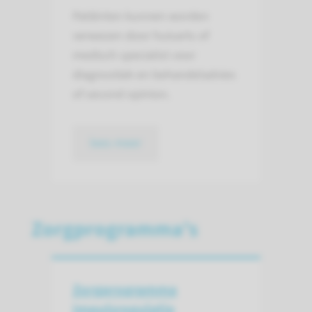
Patiënten kunnen worden
verwezen door huisarts of
medisch specialist voor
diagnostiek en behandeladvies
of second opinion.
lees meer
Zorgprogramma's
Zorgprogramma
impulsregulatie