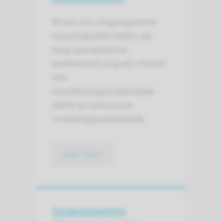
Binnen ons zorgprogramma
impulsregulatie bieden wij
hoog specialistische
academische zorg aan mensen
met
ontwikkelingsproblematiek
(ADHD en autisme) en
verslavingsproblematiek.
lees meer
Zorgprogramma