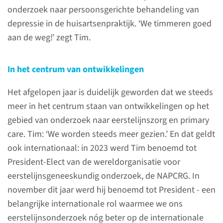
onderzoek naar persoonsgerichte behandeling van
depressie in de huisartsenpraktijk. ‘We timmeren goed
aan de weg!’ zegt Tim.
In het centrum van ontwikkelingen
Het afgelopen jaar is duidelijk geworden dat we steeds
meer in het centrum staan van ontwikkelingen op het
gebied van onderzoek naar eerstelijnszorg en primary
care. Tim: ‘We worden steeds meer gezien.’ En dat geldt
Ons onderzoek
ook internationaal: in 2023 werd Tim benoemd tot
President-Elect van de wereldorganisatie voor
‘Het afgelopen jaar is duidelijk
eerstelijnsgeneeskundig onderzoek, de NAPCRG. In
geworden dat we steeds meer
november dit jaar werd hij benoemd tot President - een
in het centrum staan van
belangrijke internationale rol waarmee we ons
ontwikkelingen op het gebied
eerstelijnsonderzoek nóg beter op de internationale