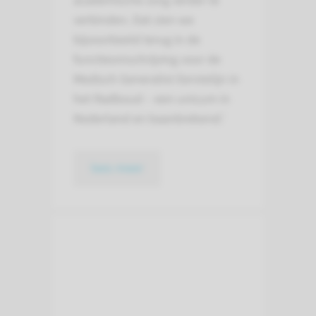
academische zorg verder te
verbinden. Dat zien we
bijvoorbeeld terug in de
functieomschrijving voor de
Medisch Generalist Eerstelijn in
het Radboud – een unicum in
Nederland en baanbrekend.’
lees meer