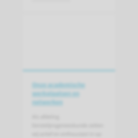
Onze academische
werkplaatsen en
netwerken
Als afdeling
Eerstelijnsgeneeskunde zetten
wij actief en enthousiast in op