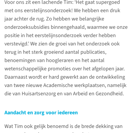
Eerstelijnsgeneeskunde
Voor ons zit een lachende Tim: ‘Het gaat supergoed
Jaarbeeld Eerstelijnsgeneeskunde 2024
met ons eerstelijnsonderzoek! We hebben een druk
jaar achter de rug. Zo hebben we belangrijke
onderzoeksubsidies binnengehaald, waarmee we onze
positie in het eerstelijnsonderzoek verder hebben
verstevigd.’ We zien de groei van het onderzoek ook
terug in het sterk groeiend aantal publicaties,
benoemingen van hoogleraren en het aantal
wetenschappelijke promoties over het afgelopen jaar.
Daarnaast wordt er hard gewerkt aan de ontwikkeling
Onze visie
van twee nieuwe Academische werkplaatsen, namelijk
die van Huisartsenzorg en van Arbeid en Gezondheid.
In onderwijs, opleiding,
onderzoek en patiëntenzorg
Aandacht en zorg voor iedereen
lopen wij voorop in het
vormgeven van geïntegreerde
Wat Tim ook gelijk benoemd is de brede dekking van