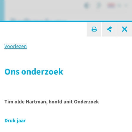
NL
ik zoek ...
Voorlezen
Jaarbeeld Eerstelijns­
geneeskunde 2024
Ons onderzoek
Wij ontwikkelen de medisch-
generalistische zorg van de
toekomst
Tim olde Hartman, hoofd unit Onderzoek
Druk jaar
Afdelingen, specialismen en zorglocaties