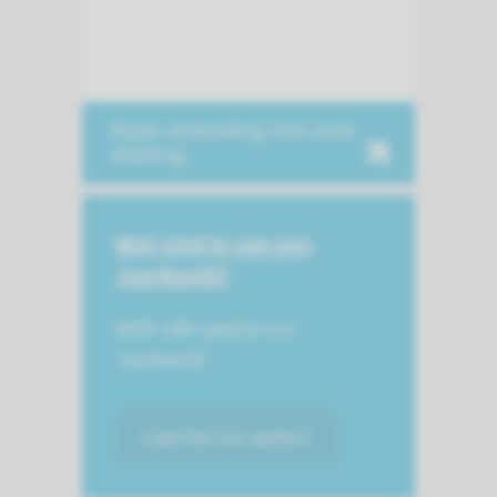
Maak verbinding met onze
afdeling
Wat vind je van ons
Jaarbeeld?
Welk cijfer geef je ons
Jaarbeeld?
Laat het ons weten!