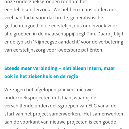
zorg. Samen met anderen
onze onderzoeksgroepen rondom het
werken we aan mensgerichte,
eerstelijnsonderzoek. ‘We hebben in ons onderzoek
houdbare en duurzame
veel aandacht voor dat brede, generalistische
oplossingen voor belangrijke
gedachtengoed in de eerstelijn, dus onderzoek voor
vraagstukken voor de zorg van
alle groepen in de maatschappij’ zegt Tim. Daarbij blijft
morgen en aan blijvende
er de typisch ‘Nijmeegse aandacht’ voor de verbetering
inzetbaarheid van onze
van eerstelijnszorg voor kwetsbare patiënten.
(zorg)professionals.
Steeds meer verbinding – niet alleen intern, maar
ook in het ziekenhuis en de regio
Ga ook naar
We zagen het afgelopen jaar veel nieuwe
onderzoeksprojecten ontstaan, waarbij de
verschillende onderzoeksgroepen van ELG vanaf de
Onze afdeling
start van het project samenwerken. ‘Het samenwerken
aan de voorkant van nieuwe projecten is een goede