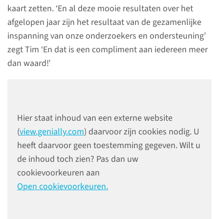
van onderzoek naar
kaart zetten. ‘En al deze mooie resultaten over het
eerstelijnszorg en primary care.
afgelopen jaar zijn het resultaat van de gezamenlijke
We zien dit ook terug in het
inspanning van onze onderzoekers en ondersteuning’
sterk groeiend aantal
zegt Tim ‘En dat is een compliment aan iedereen meer
publicaties, benoemingen van
dan waard!’
hoogleraren en het aantal
wetenschappelijke promoties
over het afgelopen jaar.’
Hier staat inhoud van een externe website
lees meer
(
view.genially.com
) daarvoor zijn cookies nodig. U
heeft daarvoor geen toestemming gegeven. Wilt u
de inhoud toch zien? Pas dan uw
cookievoorkeuren aan
Open cookievoorkeuren.