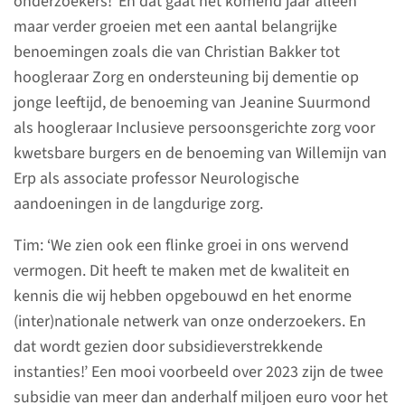
onderzoekers!’ En dat gaat het komend jaar alleen
Onze afdeling in 2024
maar verder groeien met een aantal belangrijke
benoemingen zoals die van Christian Bakker tot
‘We zijn een dynamische,
hoogleraar Zorg en ondersteuning bij dementie op
continu groeiende afdeling. Wij
jonge leeftijd, de benoeming van Jeanine Suurmond
hebben oog voor verdieping en
als hoogleraar Inclusieve persoonsgerichte zorg voor
differentiatie, en tegelijkertijd
kwetsbare burgers en de benoeming van Willemijn van
stimuleren we de onderlinge
Erp als associate professor Neurologische
samenwerking en de
aandoeningen in de langdurige zorg.
verbinding met onze externe
partners. Het afgelopen jaar
Tim: ‘We zien ook een flinke groei in ons wervend
hebben we weer belangrijke
vermogen. Dit heeft te maken met de kwaliteit en
stappen gezet, waardoor we
kennis die wij hebben opgebouwd en het enorme
veel jonge talenten aan ons
(inter)nationale netwerk van onze onderzoekers. En
konden binden.’
dat wordt gezien door subsidieverstrekkende
instanties!’ Een mooi voorbeeld over 2023 zijn de twee
subsidie van meer dan anderhalf miljoen euro voor het
lees meer