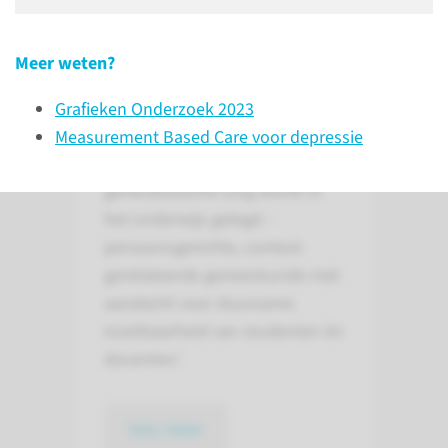
Meer weten?
Grafieken Onderzoek 2023
Ons onderwijs
Measurement Based Care voor depressie
‘De basis voor goede medisch-
generalistische zorg wordt in
het onderwijs gelegd –
persoonsgerichte, context-
gerelateerde geneeskunde met
aandacht voor duurzame
inzetbaarheid van studenten én
docenten.’
lees meer