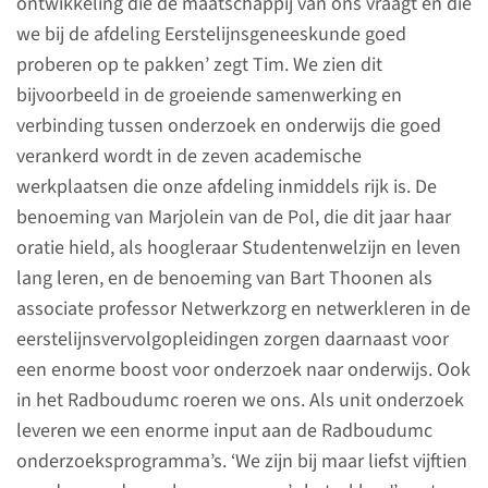
ontwikkeling die de maatschappij van ons vraagt en die
Onze Facts and figures
we bij de afdeling Eerstelijnsgeneeskunde goed
2024
proberen op te pakken’ zegt Tim. We zien dit
bijvoorbeeld in de groeiende samenwerking en
Ons organogram
verbinding tussen onderzoek en onderwijs die goed
verankerd wordt in de zeven academische
werkplaatsen die onze afdeling inmiddels rijk is. De
benoeming van Marjolein van de Pol, die dit jaar haar
De afdeling
oratie hield, als hoogleraar Studentenwelzijn en leven
Eerstelijnsgeneeskunde in
lang leren, en de benoeming van Bart Thoonen als
beeld
associate professor Netwerkzorg en netwerkleren in de
eerstelijnsvervolgopleidingen zorgen daarnaast voor
een enorme boost voor onderzoek naar onderwijs. Ook
in het Radboudumc roeren we ons. Als unit onderzoek
Hier staat inhoud van een externe website
leveren we een enorme input aan de Radboudumc
(
view.genially.com
) daarvoor zijn cookies nodig. U
onderzoeksprogramma’s. ‘We zijn bij maar liefst vijftien
heeft daarvoor geen toestemming gegeven. Wilt u