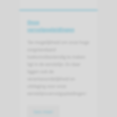
Onze
vervolgopleidingen
‘De mogelijkheid om onze hoge
zorgstandaard
toekomstbestendig te maken
ligt in de eerstelijn. En daar
liggen ook de
verantwoordelijkheid en
uitdaging voor onze
eerstelijnsvervolgopleidingen.’
lees meer