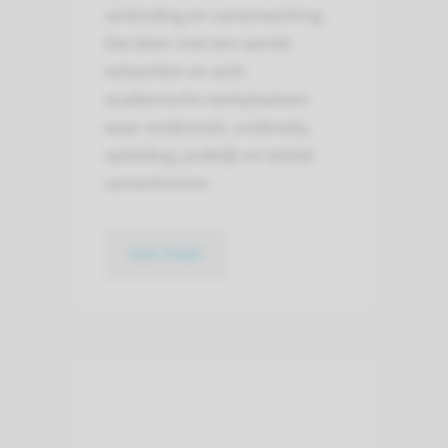
verbinding en samenwerking.
Dat doen met een aantal
netwerken en acht
academische werkplaatsen
waar onderzoek, onderwijs,
opleiding, praktijk en beleid
samenkomen.
lees meer