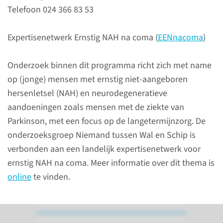
Telefoon 024 366 83 53
Over het onderzoeks­
programma
Expertisenetwerk Ernstig NAH na coma (
EENnacoma
)
Ouderenzorg en
langdurige zorg
Onderzoek binnen dit programma richt zich met name
op (jonge) mensen met ernstig niet-aangeboren
Dit onderzoeksprogramma
hersenletsel (NAH) en neurodegeneratieve
richt zich op onderzoek naar
aandoeningen zoals mensen met de ziekte van
mensen met dementie en
Parkinson, met een focus op de langetermijnzorg. De
mensen met neurologische
onderzoeksgroep Niemand tussen Wal en Schip is
aandoeningen.
verbonden aan een landelijk expertisenetwerk voor
ernstig NAH na coma. Meer informatie over dit thema is
online
te vinden.
lees meer