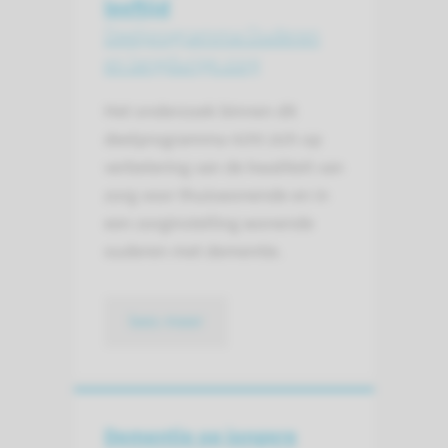
leeftijd
Deelprogramma Ouderen
en langdurige zorg
Het onderzoek binnen dit
deelprogramma richt zich op
verbetering van de kwaliteit van
zorg voor thuiswonende en in
een zorginstelling wonende
ouderen met dementie.
lees meer
Dementie op jongere