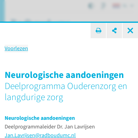
NL
ik zoek ...
Voorlezen
Ouderenzorg en langdurige
zorg
Neurologische aandoeningen
Programmaleider prof. dr.
Deelprogramma Ouderenzorg en
Debby Gerritsen
langdurige zorg
Neurologische aandoeningen
Afdelingen, specialismen en zorglocaties
Deelprogrammaleider Dr. Jan Lavrijsen
Ons onderzoek
Ouderenzorg en langdurige zorg
Jan.Lavrijsen@radboudumc.nl