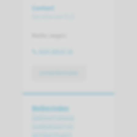
Contact
Secretariaat ELG
Marike Jaegers
(024) 309 87 35
contactformulier
Welbevinden
Deelprogramma
Ouderenzorg en
langdurige zorg