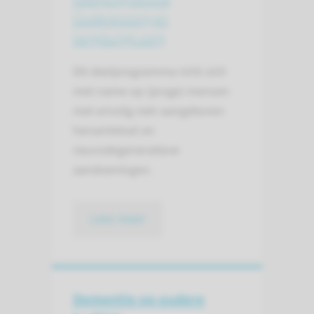
Ouderenzorg en
langdurige zorg
Dit deelprogramma richt zich
met name op (jonge) mensen
met ernstig niet-aangeboren
hersenletsel en
neurodegeneratieve
aandoeningen.
Lees meer
Dementie op oudere