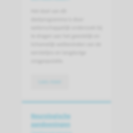
Het doel van dit
deelprogramma is door
wetenschappelijk onderzoek bij
te dragen aan het geestelijk en
lichamelijk welbevinden van de
eerstelijns en langdurige
zorgpopulatie.
Lees meer
Neurologische
aandoeningen
Deelprogramma