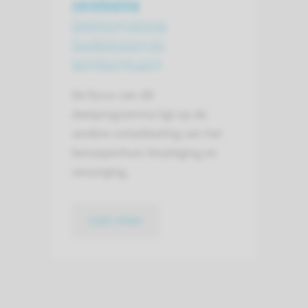
verpleging
Deelprogramma
Ouderenzorg en
langdurige zorg
De focus van dit
deelprogramma ligt op de
verdere ontwikkeling van het
beroepenhuis Verpleging en
verzorging.
Lees meer