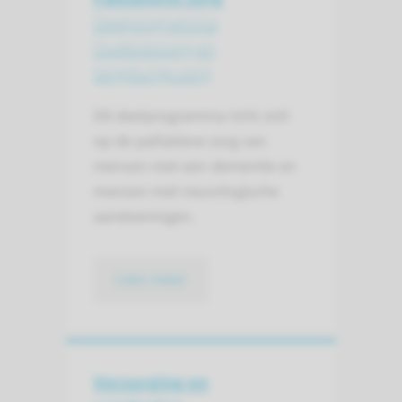
Deelprogramma
Ouderenzorg en
langdurige zorg
Dit deelprogramma richt zich
op de palliatieve zorg van
mensen met een dementie en
mensen met neurologische
aandoeningen.
Lees meer
Verzorging en