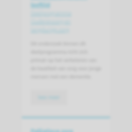
leeftijd
Deelprogramma
Ouderenzorg en
langdurige zorg
Dit onderzoek binnen dit
deelprogramma richt zich
primair op het verbeteren van
de kwaliteit van zorg voor jonge
mensen met een dementie.
lees meer
Palliatieve zorg