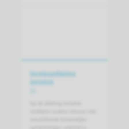
Verpleeg­afdeling
Geriatrie
A5
Op de afdeling Geriatrie
verblijven oudere mensen met
verschillende lichamelijke
aandoeningen, meestal in