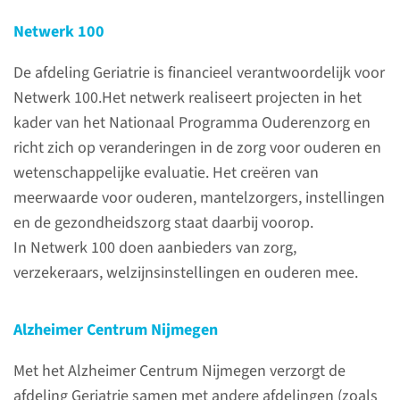
Netwerk 100
De afdeling Geriatrie is financieel verantwoordelijk voor
Netwerk 100.Het netwerk realiseert projecten in het
Over de afdeling
kader van het Nationaal Programma Ouderenzorg en
Geriatrie
richt zich op veranderingen in de zorg voor ouderen en
wetenschappelijke evaluatie. Het creëren van
De afdeling Geriatrie van het
meerwaarde voor ouderen, mantelzorgers, instellingen
Radboudumc biedt zorg aan
en de gezondheidszorg staat daarbij voorop.
oudere patiënten die vaak een
In Netwerk 100 doen aanbieders van zorg,
combinatie van lichamelijke,
verzekeraars, welzijnsinstellingen en ouderen mee.
psychische en sociale
problemen kennen.
Alzheimer Centrum Nijmegen
Uitgangspunt voor ons
handelen is dat we ons inleven
Met het Alzheimer Centrum Nijmegen verzorgt de
in u, de ouder wordende mens.
afdeling Geriatrie samen met andere afdelingen (zoals