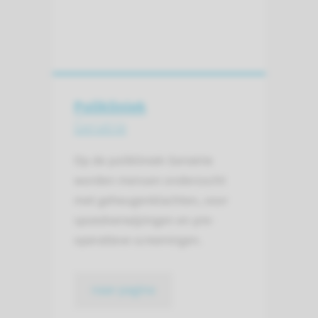
Polikliniek
Geriatrie
Op de polikliniek Geriatrie
worden mensen onderzocht
met geheugenklachten, voor
spoedverwijzingen en pre-
operatieve screeningen.
naar pagina