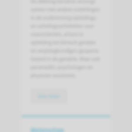
De afdeling Geriatrie verzorgt
samen met andere instellingen
in de ouderen­zorg opleidings-
en scholings­activiteiten voor
co­assistenten, artsen in
opleiding tot klinisch geriater
en verpleeg­kundigen ge­spe­cia­
lis­eerd in de geriatrie. Maar ook
para­medici, psycho­logen en
physician assistants.
lees meer
Wetenschap