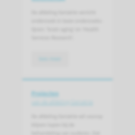
De afdeling Geriatrie verricht
onderzoek in twee onder­zoeks­
lijnen: 'brain aging' en 'Health
Services Research'.
lees meer
Projecten
van de afdeling Geriatrie
De afdeling Geriatrie wil voorop
blijven lopen bij de
behandeling van ouderen. Dat