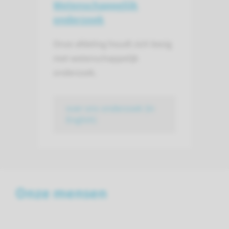
Wetenschap­pelijk
onderzoek
Onze afdeling houdt zich bezig
met wetenschappelijk
onderzoek.
over ons onderzoek (in
English)
Onze mensen