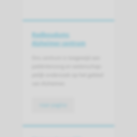
Radboudumc
Alzheimer centrum
Ons centrum is toegewijd aan
patiënten­zorg en weten­schap­
pelijk onder­zoek op het gebied
van Alzheimer.
naar pagina