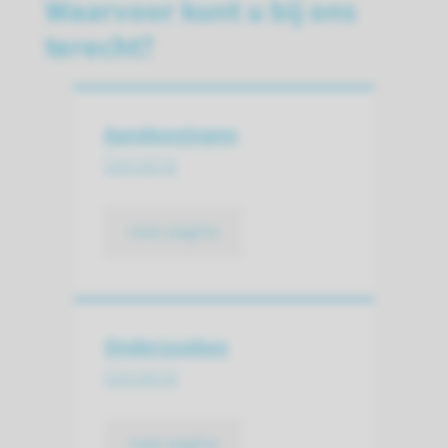
Waarvoor kunt u bij ons
terecht?
Aandoeningen
Geriatrie
naar pagina
Onderzoeken
Geriatrie
naar pagina