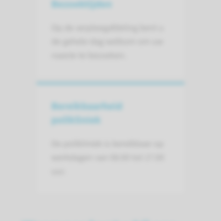
Bezoektijden
Op de verpleegafdeling bent u
de gehele dag welkom om uw
naaste te bezoeken.
Bereikbaarheid
polikliniek
De polikliniek is bereikbaar op
werkdagen van 08.00 tot 17.00
uur.