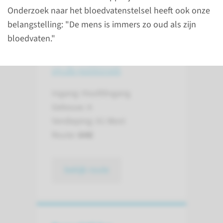
Onderzoek naar het bloedvatenstelsel heeft ook onze
belangstelling: "De mens is immers zo oud als zijn
bloedvaten."
Naar uw afspraak
op de polikliniek
Ingang: Hoofdingang
Gebouw: A
Verdieping: A1 West
Route:
648
bekijk route