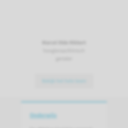
Marcel Olde Rikkert
hoogleraar/klinisch
geriater
Bekijk het hele team
Onderwijs