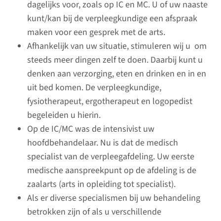
nogmaals komen bezoeken om
dagelijks voor, zoals op IC en MC. U of uw naaste
advies en ondersteuning te
kunt/kan bij de verpleegkundige een afspraak
geven.
maken voor een gesprek met de arts.
Afhankelijk van uw situatie, stimuleren wij u om
steeds meer dingen zelf te doen. Daarbij kunt u
lees meer
denken aan verzorging, eten en drinken en in en
uit bed komen. De verpleegkundige,
fysiotherapeut, ergotherapeut en logopedist
begeleiden u hierin.
Op de IC/MC was de intensivist uw
hoofdbehandelaar. Nu is dat de medisch
specialist van de verpleegafdeling. Uw eerste
medische aanspreekpunt op de afdeling is de
zaalarts (arts in opleiding tot specialist).
Als er diverse specialismen bij uw behandeling
Familie­gesprekken
betrokken zijn of als u verschillende