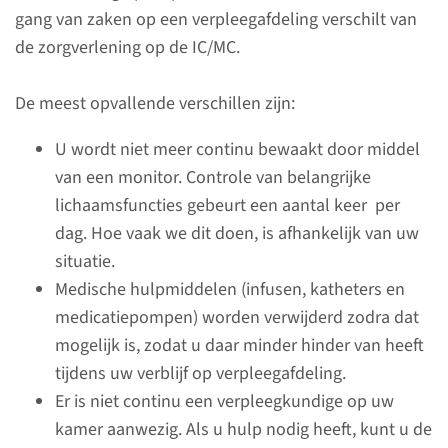
Overplaatsing
gang van zaken op een verpleegafdeling verschilt van
de zorgverlening op de IC/MC.
De intensivist bepaalt wanneer
u van de Intensive Care afdeling
De meest opvallende verschillen zijn:
overgeplaatst mag worden
naar een vervolgafdeling.
U wordt niet meer continu bewaakt door middel
van een monitor. Controle van belangrijke
lichaamsfuncties gebeurt een aantal keer per
lees meer
dag. Hoe vaak we dit doen, is afhankelijk van uw
situatie.
Medische hulpmiddelen (infusen, katheters en
medicatiepompen) worden verwijderd zodra dat
mogelijk is, zodat u daar minder hinder van heeft
tijdens uw verblijf op verpleegafdeling.
Er is niet continu een verpleegkundige op uw
kamer aanwezig. Als u hulp nodig heeft, kunt u de