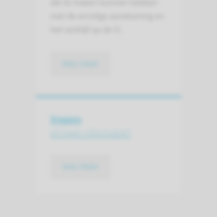
die te maken kunnen hebben
met de ernstige aandoening en
het verblijf op de IC.
lees meer
Vragen
of meer informatie?
lees meer