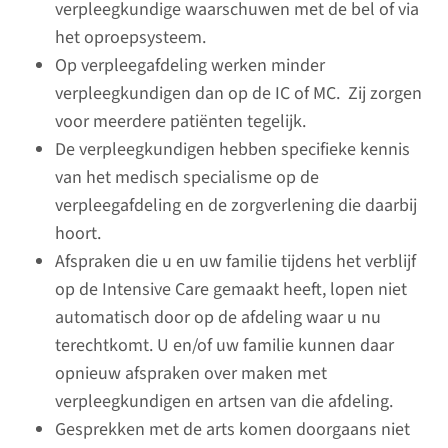
verpleegkundige waarschuwen met de bel of via
het oproepsysteem.
Verschillen
Op verpleegafdeling werken minder
verpleegkundigen dan op de IC of MC. Zij zorgen
Wat zijn de verschillen tussen
voor meerdere patiënten tegelijk.
de IC/MC en de
De verpleegkundigen hebben specifieke kennis
verpleegafdeling?
van het medisch specialisme op de
verpleegafdeling en de zorgverlening die daarbij
lees meer
hoort.
Afspraken die u en uw familie tijdens het verblijf
op de Intensive Care gemaakt heeft, lopen niet
automatisch door op de afdeling waar u nu
IC als back-up
terechtkomt. U en/of uw familie kunnen daar
opnieuw afspraken over maken met
De IC-verpleegkundige kan u
verpleegkundigen en artsen van die afdeling.
op de verpleegafdeling
Gesprekken met de arts komen doorgaans niet