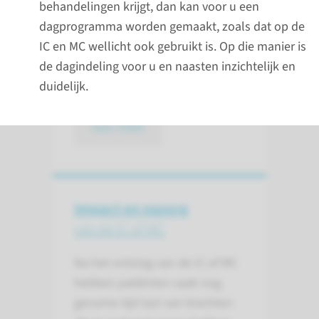
behandelingen krijgt, dan kan voor u een
Goede informatie en afspraken
dagprogramma worden gemaakt, zoals dat op de
over uw behandel- en zorgplan
IC en MC wellicht ook gebruikt is. Op die manier is
geven u en uw naaste(n) inzicht
de dagindeling voor u en naasten inzichtelijk en
in uw verdere herstel.
duidelijk.
lees meer
Impact en nazorg
van de IC of MC
Na het ontslag van de IC of MC
hebben patiënten vaak nog
geruime tijd last van klachten