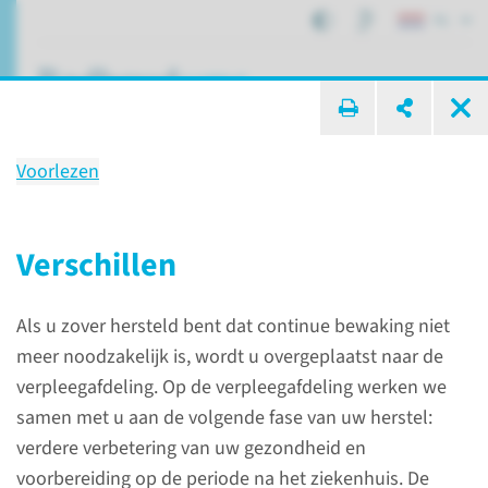
NL
ik zoek ...
Voorlezen
Overplaatsing
van de IC of MC naar de
Verschillen
verpleegafdeling
Als u zover hersteld bent dat continue bewaking niet
meer noodzakelijk is, wordt u overgeplaatst naar de
Afdelingen, specialismen en zorglocaties
verpleegafdeling. Op de verpleegafdeling werken we
Intensive Care
Overplaatsing
samen met u aan de volgende fase van uw herstel:
verdere verbetering van uw gezondheid en
voorbereiding op de periode na het ziekenhuis. De