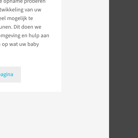
de opname proberen
twikkeling van uw
el mogelijk te
unen. Dit doen we
omgeving en hulp aan
n op wat uw baby
pagina