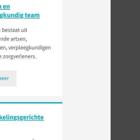
h en
egkundig team
 bestaat uit
ende artsen,
ten, verpleegkundigen
 zorgverleners.
meer
elings­gerichte