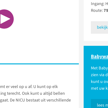
Ingang: 
Route:
79
bekijk
Babywa
Met Baby
zien via
kunt u o
t er veel op u af. U kunt op elk
met uw k
ng terecht. Ook kunt u altijd bellen
gaat. De NICU bestaat uit verschillende
lees 