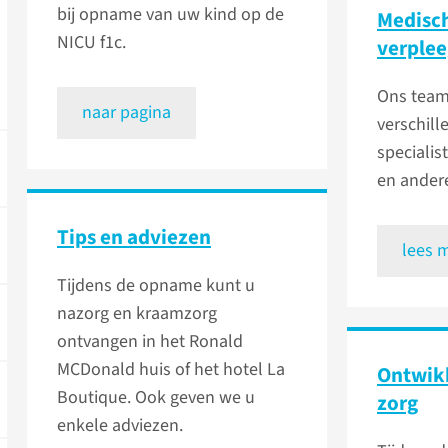
bij opname van uw kind op de
Medisc
NICU f1c.
verple
Ons team
naar pagina
verschill
specialis
en andere
Tips en adviezen
lees 
Tijdens de opname kunt u
nazorg en kraamzorg
ontvangen in het Ronald
MCDonald huis of het hotel La
Ontwikk
Boutique. Ook geven we u
zorg
enkele adviezen.