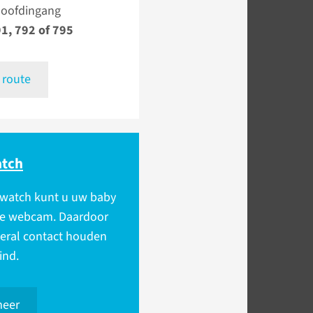
Hoofdingang
1, 792 of 795
 route
tch
watch kunt u uw baby
 de webcam. Daardoor
veral contact houden
ind.
meer