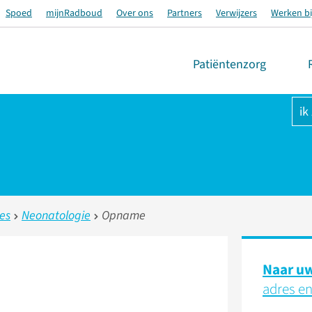
Spoed
mijnRadboud
Over ons
Partners
Verwijzers
Werken bi
Patiëntenzorg
ik
ies
Neonatologie
Opname
Naar uw
adres en