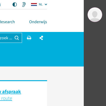
j
NL
Research
Onderwijs
 zoek ...
 afspraak
 route