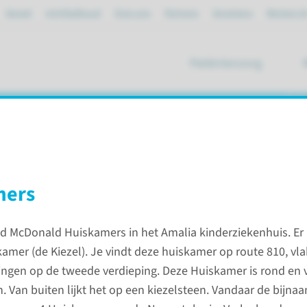
Spoed
mijnRadboud
Over ons
Partners
Verwijzers
Werken bi
Patiëntenzorg
ik
rpleegafdeling
mers
de verpleegafdeling
ald McDonald Huiskamers in het Amalia kinderziekenhuis. Er 
amer (de Kiezel). Je vindt deze huiskamer op route 810, vla
Contac
ingen op de tweede verdieping. Deze Huiskamer is rond en 
Amalia 
. Van buiten lijkt het op een kiezelsteen. Vandaar de bijnaa