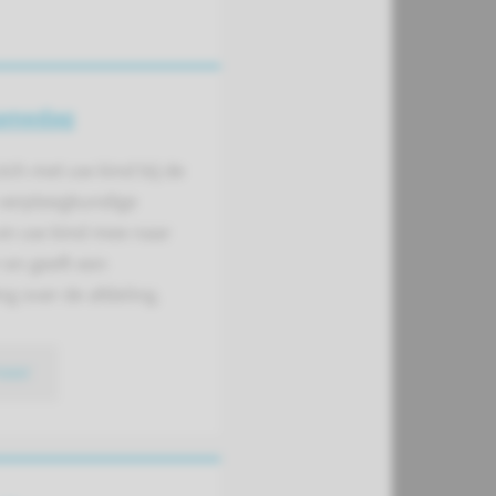
amedag
ich met uw kind bij de
 verpleegkundige
en uw kind mee naar
 en geeft een
ng over de afdeling.
meer