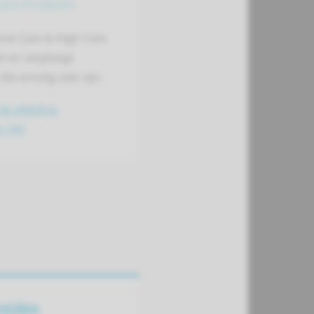
Care Kinderen
ive Care & High Care
t en verpleegt
ie ernstig ziek zijn.
de afdeling
e 740
reiden