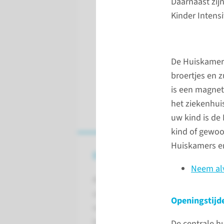
Daarnaast zij
Kinder Intensi
De Huiskamers
broertjes en 
is een magnetr
het ziekenhui
uw kind is de
kind of gewoo
Huiskamers en
De verpleeg­afdelingen
Neem alv
Als uw kind wordt opgenomen in o
uw kind een aantal nachten blijft 
Openingstijd
verpleegafdelingen. Vaak hoort u
laat en waar u moet zijn.
De centrale h