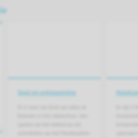
ie
Spel en ontspanning
Huiska
Er is voor uw kind van alles te
Er zijn 5
beleven in het ziekenhuis. Van
Huiskame
spelen op het dakterras tot
kinderzie
activiteiten op het theaterplein.
speciaal 