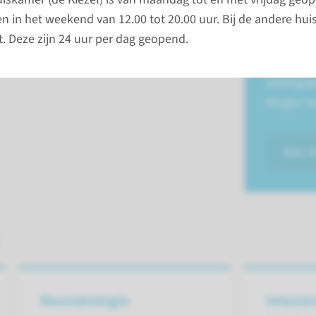
Voordat 
en in het weekend van 12.00 tot 20.00 uur. Bij de andere hu
poliklinie
ht. Deze zijn 24 uur per dag geopend.
moet u uw
de inschri
belangrij
dingen m
lees 
Neonatologie
Intensi