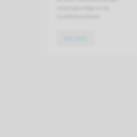
verpleegkundige en de
hoofdbehandelaar.
lees meer