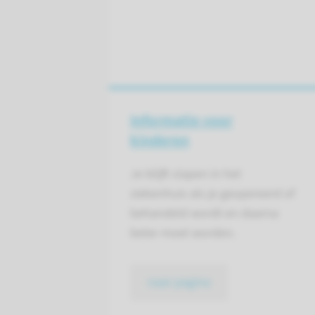
Informatie voor
kinderen
Je blijft slapen in het
ziekenhuis als je geopereerd of
behandeld wordt en daarna
beter moet worden.
naar pagina