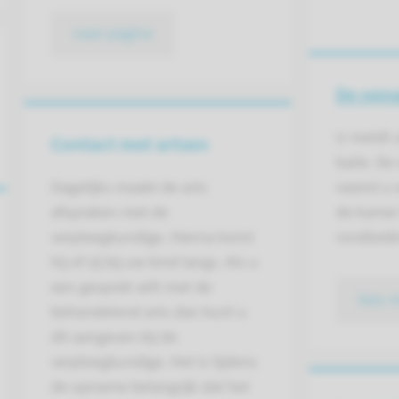
naar pagina
De opn
U meldt z
Contact met artsen
balie. De
Dagelijks maakt de arts
neemt u 
afspraken met de
de kamer
verpleegkundige. Hierna komt
rondleidi
hij of zij bij uw kind langs. Als u
een gesprek wilt met de
lees 
behandelend arts dan kunt u
dit aangeven bij de
verpleegkundige. Het is tijdens
de opname belangrijk dat het