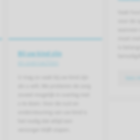
Vaak hoo
voor de 
wanneer e
moet mel
is belang
Bij uw kind zijn
benodig
en overnachten
U mag zo vaak bij uw kind zijn
lees 
als u wilt. We proberen de zorg
zoveel mogelijk in overleg met
u te doen. Voor de rust en
ondersteuning van uw kind is
het nodig dat altijd een
verzorger blijft slapen.