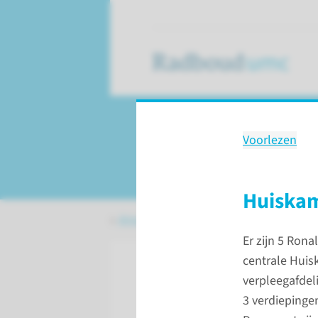
Voorlezen
Opname op de ve
Huiska
Amalia kinderziekenhuis
Opname op 
Er zijn 5 Ron
centrale Huisk
verpleegafdel
3 verdiepingen