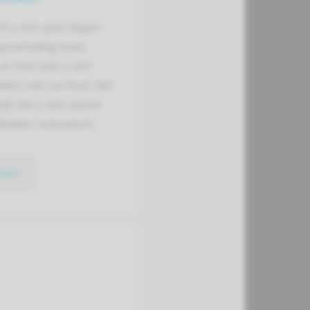
rt u een paar dagen
opnamedag waar,
n hoe laat u zich
den met uw kind. Het
rijk dat u een aantal
dheden meeneemt.
meer