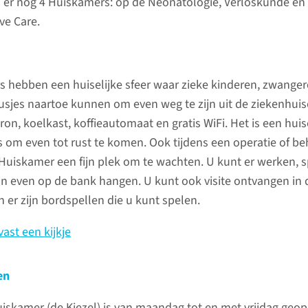
n er nog 4 Huiskamers: op de Neonatologie, Verloskunde en
Poliklini
ve Care.
U kunt de
tussen 8.
tussen 14
 hebben een huiselijke sfeer waar zieke kinderen, zwanger
024 36
zusjes naartoe kunnen om even weg te zijn uit de ziekenhui
on, koelkast, koffieautomaat en gratis WiFi. Het is een huise
Verpleeg
s om even tot rust te komen. Ook tijdens een operatie of b
024 36
 Huiskamer een fijn plek om te wachten. U kunt er werken,
n even op de bank hangen. U kunt ook visite ontvangen in 
conta
 er zijn bordspellen die u kunt spelen.
ast een kijkje
ns kinderziekenhuis betekent dat dat
slapen op een van onze
en
Wat ne
 een paar dagen voor de opname hoe
uiskamer (de Kiezel) is van maandag tot en met vrijdag geo