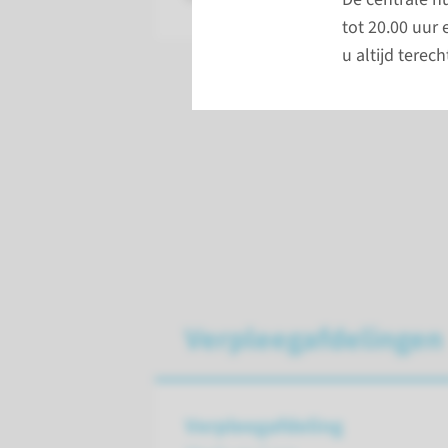
tot 20.00 uur 
u altijd terec
Verpleegafdelingen
Verpleegafdeling