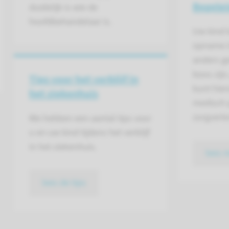
Begelei
duidelijk is wie de
hoofdbehandelaar is.
Uw kind k
opname i
anders ge
boos zijn,
Tips voor het verblijf in
kunt hier
het ziekenhuis
medisch 
zorgverle
We hebben een aantal tips voor
u en uw kind tijdens het verblijf
in het ziekenhuis.
lees 
lees de tips