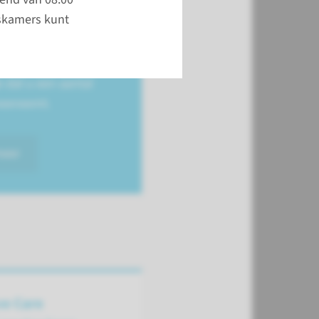
u met uw kind naar de
iskamers kunt
k of afdeling gaat,
 kind inschrijven bij
jfbalie. Het is
k dat u een aantal
eeneemt.
meer
ve Care