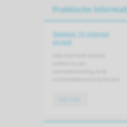
Praktische informat
Telefoon, TV, internet
en post
Ieder kind heeft televisie,
telefoon en een
internetaansluiting via de
multimediaterminal bij het bed.
lees meer