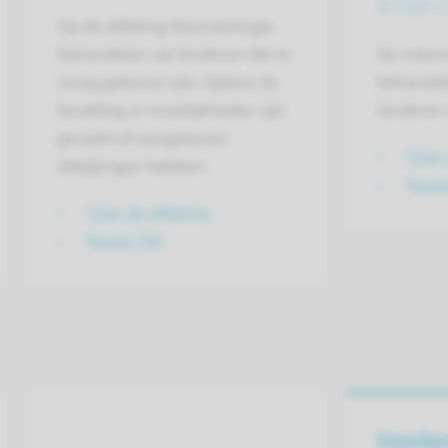
& High 
Op de afdeling Neonatologie
behandelen we kinderen die te
De Intens
vroeg geboren zijn, tijdens de
behandel
bevalling in moeilijkheden zijn
kinderen d
geraakt of aangeboren
Over 
afwijkingen hebben.
Rout
Over de afdeling
Route 795
Voorbe