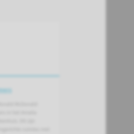
mers
 Ronald McDonald
rs in het Amalia
kenhuis. Dit zijn
ingerichte ruimtes met