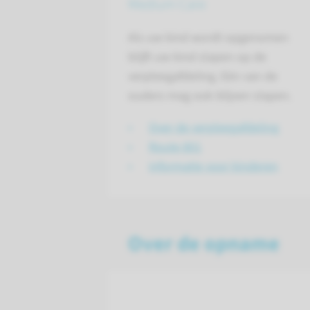
Medium Care
Als uw kind wordt opgenomen
blijft uw kind slapen op de
verpleegafdeling. Eén van de
ouders mag ook blijven slapen.
Over de verpleegafdeling
Route 801
informatie voor kinderen
Over de opname