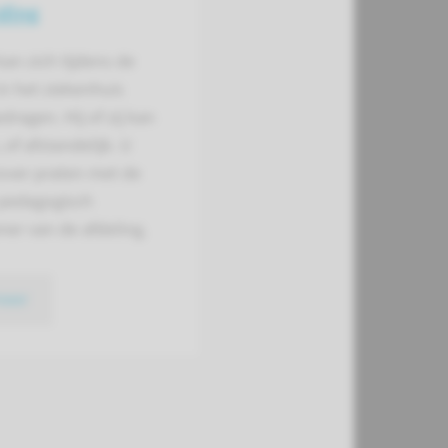
ding
an zich tijdens de
n het ziekenhuis
dragen. Hij of zij kan
 of afstandelijk. U
over praten met de
pedagogisch
ner van de afdeling.
meer