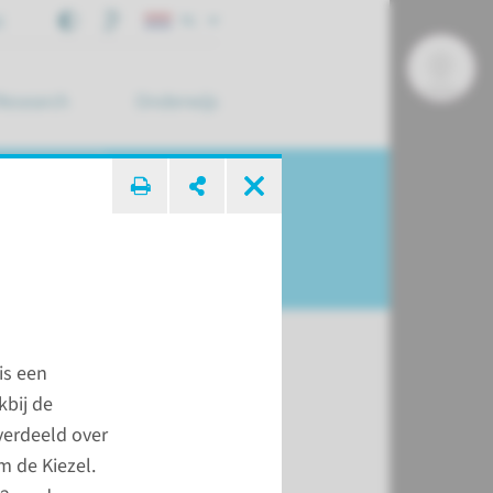
j
NL
Research
Onderwijs
 zoek ...
is een
kbij de
t
verdeeld over
kinderziekenhuis
m de Kiezel.