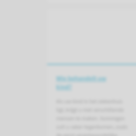
Wie behandelt uw
kind?
Als uw kind in het ziekenhuis
ligt, krijgt u met verschillende
mensen te maken. Sommigen
zult u vaker tegenkomen, zoals
de eerst verantwoordelijke