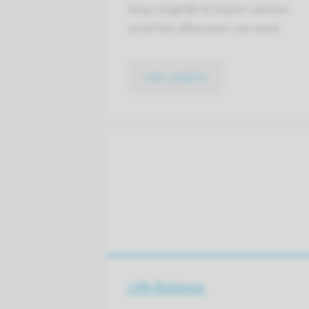
lang mogelijk te blijven werken
en/of het afbouwen van werk.
naar pagina
Life Balance