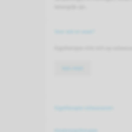
belangrijk zijn.
Voor wie en waar?
Ergotherapie richt zich op volwas
lees meer
Ergotherapie volwassenen
Kinderergotherapie