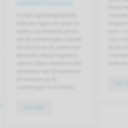
mantelzorgers aan huis
helpen w
In deze ergotherapierichtlijn
vermoeid 
staan de vragen van zowel de
besparen 
oudere met dementie als die
leven. In 
van de mantelzorgers centraal.
soms moe
Het doel is om de oudere met
Op die m
dementie zolang mogelijk in
onze ergo
staat te stellen betekenisvolle
onderste
activiteiten naar tevredenheid
uit te voeren en de
lees 
mantelzorger te versterken.
lees meer