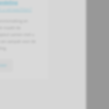
andeling
t u verwachten?
ennismaking en
k maakt de
apeut samen met u
 van aanpak voor de
ing.
meer