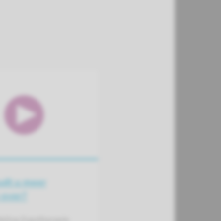
udt u meer
 over?
eling Ergotherapie