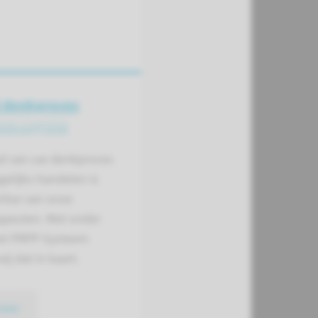
 denkproces
te cognitie
ed van uw denkproces
elijks handelen is
tise van onze
apeuten. Met onder
et PRPP-Systeem
ij dat in kaart.
meer