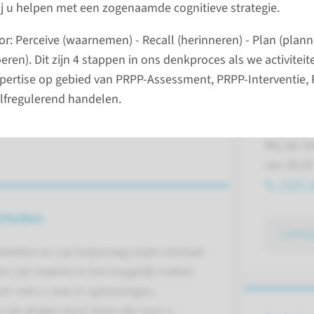
j u helpen met een zogenaamde cognitieve strategie.
Voor pat
or: Perceive (waarnemen) - Recall (herinneren) - Plan (plan
Wij zijn 
eren). Dit zijn 4 stappen in ons denkproces als we activiteit
van 08.00
pertise op gebied van PRPP-Assessment, PRPP-Interventi
14.00 - 1
elfregulerend handelen.
Voor zor
Wij zijn 
van 08.00
(024) 
kheden
conta
viteiten en uw hulpvraag staat centraal
en zijn experts in het mogelijk maken
nken met u mee in oplossingen,
u de dingen kunt doen die voor u