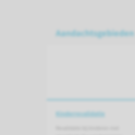
Aandachtsgebieden
Kinder­revalidatie
Revalidatie bij kinderen met