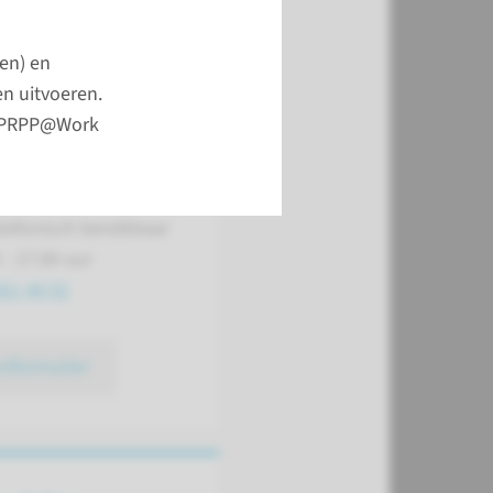
iënten
nen) en
telefonisch bereikbaar
en uitvoeren.
 - 12.00 uur en van
e, PRPP@Work
6.00 uur
gverleners
telefonisch bereikbaar
 - 17.00 uur
361 48 92
ctformulier