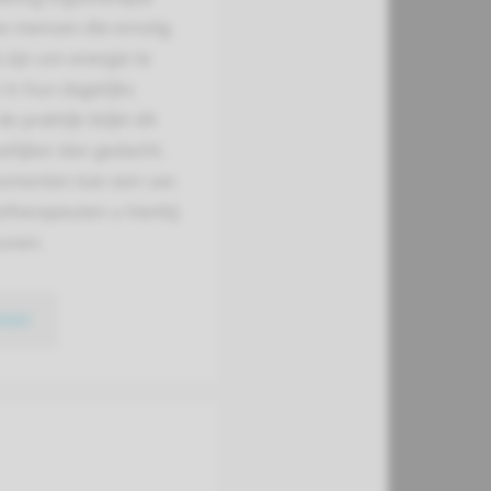
e mensen die ernstig
zijn om energie te
in hun dagelijks
de praktijk blijkt dit
ilijker dan gedacht.
omenten kan een van
therapeuten u hierbij
unen.
meer