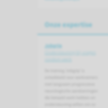
Onze expertise
Jobgrip
Ondersteuning bij vragen
rondom werk
De training 'Jobgrip’ is
ontwikkeld voor werknemers
met langzaam progressieve
neurologische aandoeningen
die betaald werk hebben en
ondersteuning willen om zo