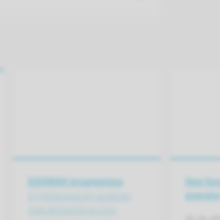
EDOMAH programma
Hoe ho
Ergotherapie bij ouderen
energie
met dementie en hun
Op de afd