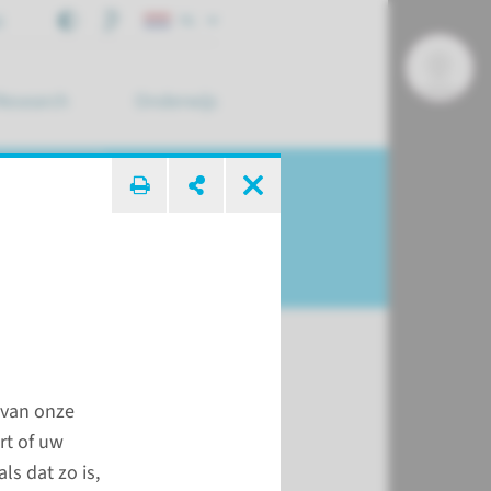
j
NL
Research
Onderwijs
 zoek ...
 van onze
t
rt of uw
ls dat zo is,
Revalidatie