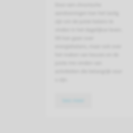
Door een chronische
aandoeningen kan het lastig
zijn om de juiste balans te
vinden in het dagelijkse leven.
Dit kan gaan over
energiebalans, maar ook over
het maken van keuzes en de
juiste mix vinden van
activiteiten die belangrijk voor
u zijn.
lees meer