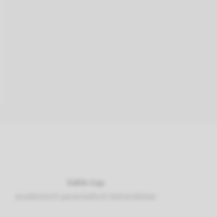
Edith Cup
academisch paramedisch behandelaar