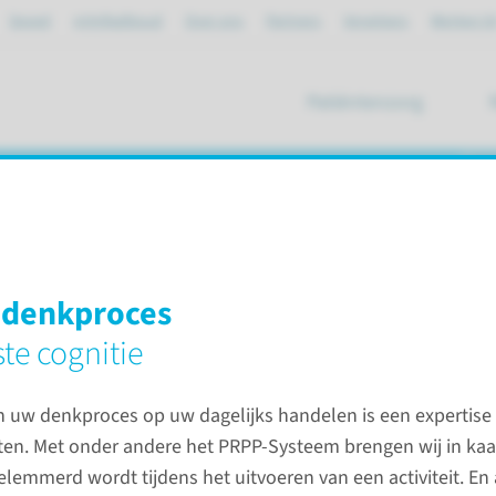
Spoed
mijnRadboud
Over ons
Partners
Verwijzers
Werken bi
Patiëntenzorg
ik
 denkproces
ies
Revalidatie
Ergotherapie
te cognitie
n uw denkproces op uw dagelijks handelen is een expertise
Contac
en. Met onder andere het PRPP-Systeem brengen wij in kaa
emmerd wordt tijdens het uitvoeren van een activiteit. En a
Afdeling 