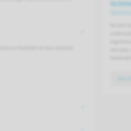
De beh
Wat kun
Na een k
onderzoe
ergother
senen en kinderen en hun naasten.
een plan
behandel
lees 