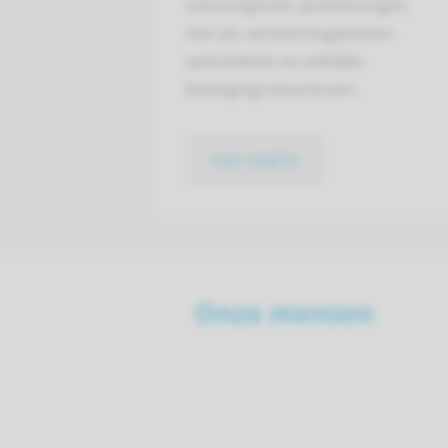
neurologische aandoeningen,
met als aandachtsgebieden
spierziekten en erfelijke
bewegingsstoornissen.
naar pagina
Onze mensen