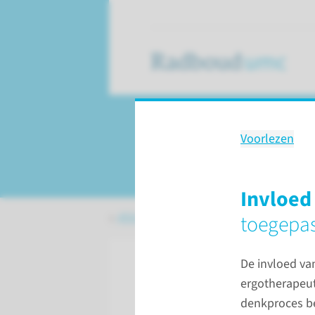
Voorlezen
Ergotherapie
Invloed
Afdelingen, specialismen en zorglocat
toegepas
De invloed va
ergotherapeut
denkproces bel