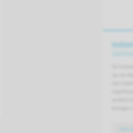
Invloed
toegepas
De invlo
op uw dag
een exper
ergother
andere h
brengen w
lees 