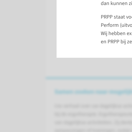
dan kunnen zi
PRPP staat vo
Perform (uitvo
Wij hebben ex
en PRPP bij z
Samen zoeken naar mogelij
Uw verhaal over uw dagelijkse acti
bij de ergotherapie. Ergotherapeut
van dagelijkse activiteiten. Zij de
aanpassingen of trainingen, zodat 