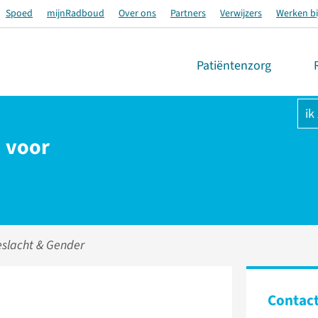
Spoed
mijnRadboud
Over ons
Partners
Verwijzers
Werken bi
Patiëntenzorg
ik
 voor
slacht & Gender
Contac