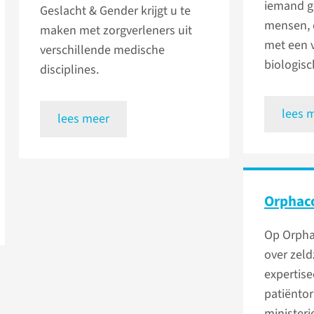
iemand ge
Geslacht & Gender krijgt u te
mensen, 
maken met zorgverleners uit
met een v
verschillende medische
biologisc
disciplines.
lees 
lees meer
Orphac
Op Orpha
over zel
expertise
patiëntor
ministeri