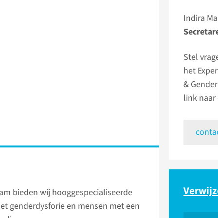
Indira M
Secretar
Stel vrag
het Expe
& Gender
link naar
conta
Verwijz
team bieden wij hooggespecialiseerde
et genderdysforie en mensen met een