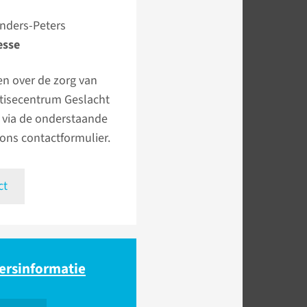
anders-Peters
esse
en over de zorg van
rtisecentrum Geslacht
 via de onderstaande
 ons contactformulier.
ct
ers­informatie