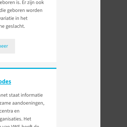
boren is. Er zijn ook
die geboren worden
ariatie in het
he geslacht.
meer
odes
net staat informatie
dzame aandoeningen,
centra en
ganisaties. Het
e van VWS heeft de