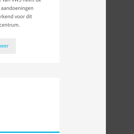
 aandoeningen
 erkend voor dit
ecentrum.
meer