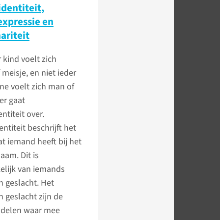
dentiteit,
xpressie en
ariteit
r kind voelt zich
 meisje, en niet ieder
ne voelt zich man of
er gaat
ntiteit over.
ntiteit beschrijft het
t iemand heeft bij het
haam. Dit is
elijk van iemands
h geslacht. Het
h geslacht zijn de
sdelen waar mee