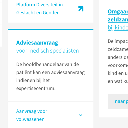
Platform Diversiteit in
Omgaan
Geslacht en Gender
zeldza
bij kind
De impact
Adviesaanvraag
zeldzame
voor medisch specialisten
anders da
De hoofdbehandelaar van de
voorkome
patiënt kan een adviesaanvraag
kind en 
indienen bij het
en wat k
expertisecentrum.
naar 
Aanvraag voor
volwassenen