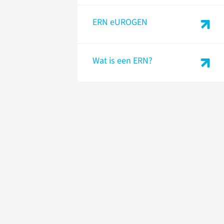
ERN eUROGEN
Wat is een ERN?