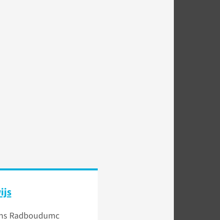
ijs
ons Radboudumc