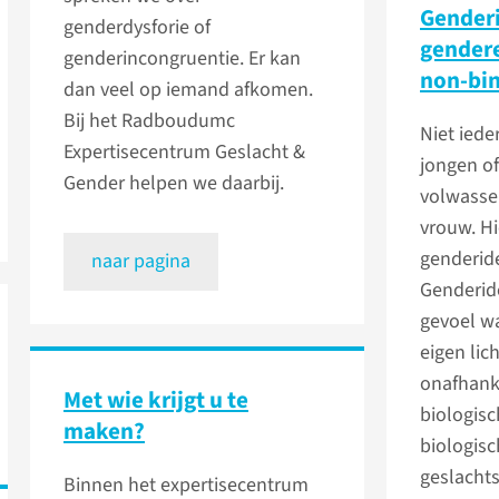
Genderi
genderdysforie of
gendere
genderincongruentie. Er kan
non-bin
dan veel op iemand afkomen.
Bij het Radboudumc
Niet iede
Expertisecentrum Geslacht &
jongen of
Gender helpen we daarbij.
volwasse
vrouw. Hi
genderide
naar pagina
Genderide
gevoel wa
eigen lic
onafhank
Met wie krijgt u te
biologisc
maken?
biologisc
geslacht
Binnen het expertisecentrum