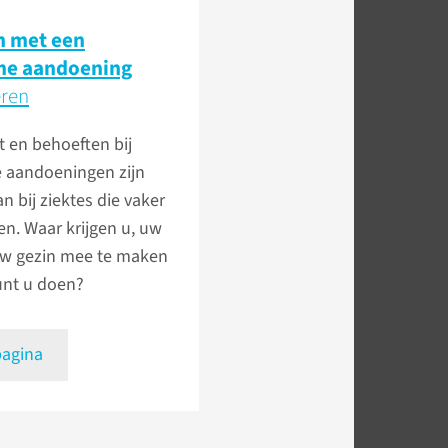
 met een
me aandoening
eren
 en behoeften bij
 aandoeningen zijn
n bij ziektes die vaker
n. Waar krijgen u, uw
uw gezin mee te maken
unt u doen?
pagina