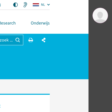
j
NL
Research
Onderwijs
 zoek ...
t