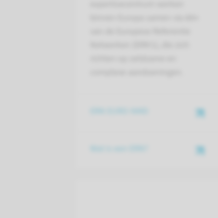
expertisecentrum werken
binnen Europa samen via één
van de Europese Referentie
Netwerken (ERN’s), die zich
richten op zeldzame en
complexe aandoeningen.
ERN EURO-NMD
Wat is een ERN?