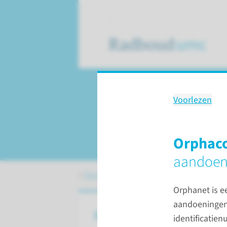
Voorlezen
Expertisecentrum
Spierziekten
Orphac
aandoen
Expertisecentra
Expertisecentra
Sp
Orphanet is e
aandoeningen.
Over het expertisecentrum
identificatie