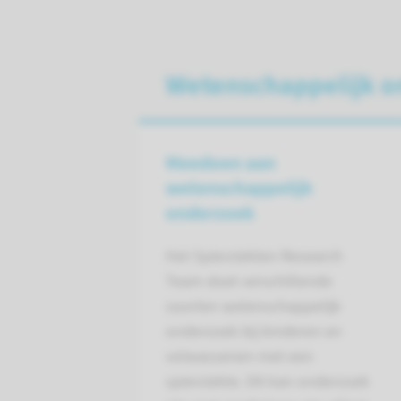
Wetenschappelijk o
Meedoen aan
wetenschappelijk
onderzoek
Het Spierziekten Research
Team doet verschillende
soorten wetenschappelijk
onderzoek bij kinderen en
volwassenen met een
spierziekte. Dit kan onderzoek