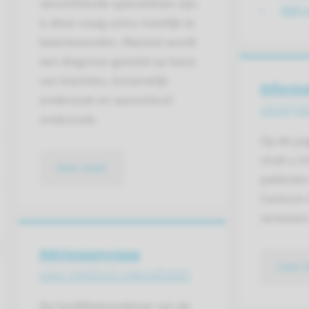
verschillende spierziekten zijn,
IBM 
is deze vraag soms moeilijk te
beantwoorden. Meestal wordt
een diagnose gesteld op basis
van klachten, lichamelijk
Informa
onderzoek en aanvullend
verwijze
onderzoek.
Op de pag
vindt u i
lees meer
patiënten
Centrum
verwezen
Adviesaanvraag
naar 
voor medisch specialisten
De hoofdbehandelaar van de