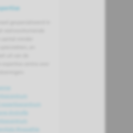
pertise
zowel gespecialiseerd in
al veelvoorkomende
n aantal minder
pierziekten, en
el uit van de
e expertise centra voor
doeningen:
enne
rtisecentrum
 expertisecentrum
ne dystrofie
rtisecentrum
enitale Myopathie