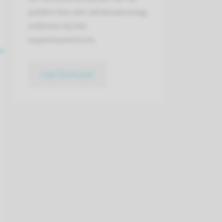
patiënt kan een adviesaanvraag
indienen bij het
expertisecentrum.
naar formulier