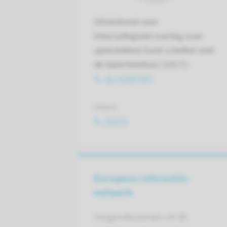
Uitsluitend voor
intercollegiaal overleg over
spierziekten kunt u bellen met
de Spiertelefoon (24/7):
06-55487947
Intern
92879
Europees referentie­
netwerk
Zorgprofessionals uit dit