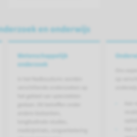
nderzoek en onderwijs
Wetenschap­pelijk
Onderw
onderzoek
Ons expe
In het Radboudumc worden
op versc
verschillende onderzoeken op
onderwijs
het gebied van spierziekten
Aan 
gedaan. Dit betreffen onder
reval
andere biobanken,
oplei
longitudinale studies,
Aan 
medicijntrials, zorgverbetering