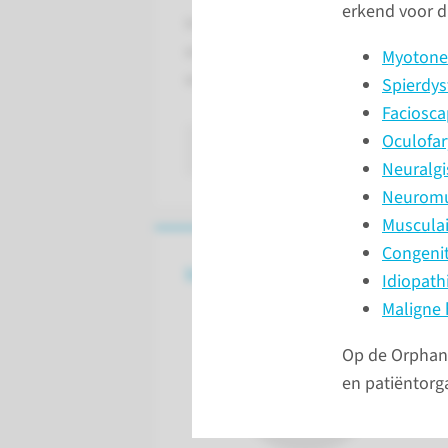
erkend voor d
In het Radboudumc Expertisecentru
ongeveer 3.000 kinderen en volwass
Myotone 
ook wel neuromusculaire aandoe
Spierdys
Faciosca
Oculofar
lees meer
Neuralgi
Neuromus
Musculai
Congenit
Intercollegiaal overleg
Idiopath
Maligne 
Op de Orphane
en patiëntorga