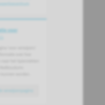
expertisecentrum
tie voor
rs
ina ‘voor verwijzers’
nformatie over hoe
 naar het Spierziekten
 Radboudumc
 kunnen worden.
de verwijzerspagina