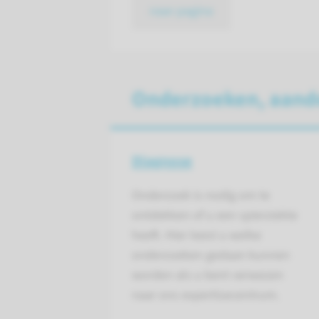
naar pagina
Onderzoeken, aand
Diagnose
Onderzoek is nodig om te
ontdekken of u een spierziekte
heeft. Hier leest u welke
onderzoeken gedaan kunnen
worden als u bent verwezen
naar ons expertisecentrum.