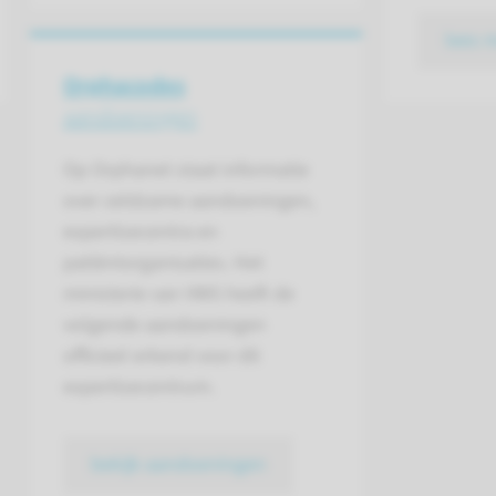
lees 
Orphacodes
aandoeningen
Op Orphanet staat informatie
over zeldzame aandoeningen,
expertisecentra en
patiëntorganisaties. Het
ministerie van VWS heeft de
volgende aandoeningen
officieel erkend voor dit
expertisecentrum.
bekijk aandoeningen