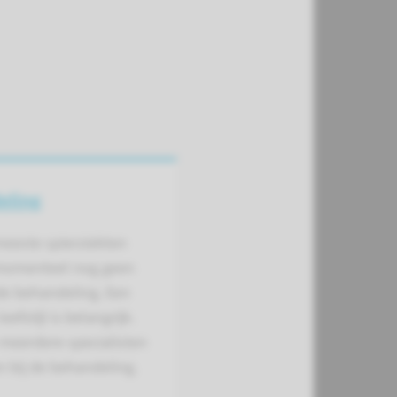
eling
meeste spierziekten
momenteel nog geen
e behandeling. Een
efstijl is belangrijk.
 meerdere specialisten
 bij de behandeling.