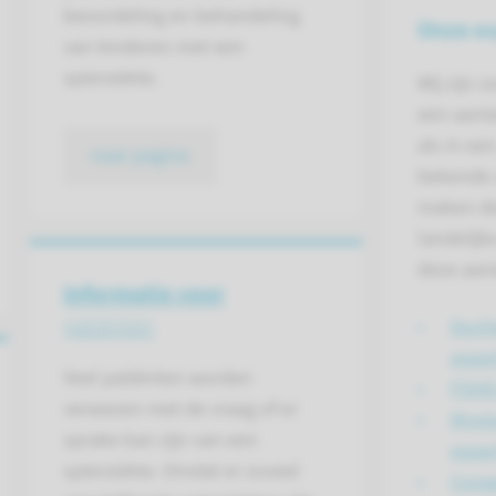
beoordeling en behandeling
Onze ex
van kinderen met een
spierziekte.
Wij zijn 
een aant
als in ee
naar pagina
bekende s
maken de
landelijk
deze aan
Informatie voor
patiënten
Duch
expe
Veel patiënten worden
FSHD
verwezen met de vraag of er
Myoto
sprake kan zijn van een
expe
spierziekte. Omdat er zoveel
Cong