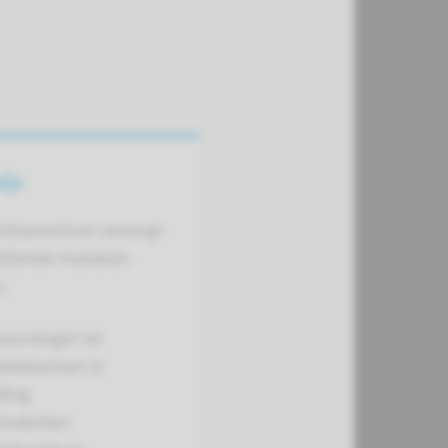
ijs
rtisecentrum verzorgt
hillende manieren
.
neurologen en
idatieartsen in
ding
studenten