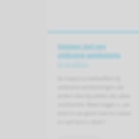
Omgaan met een
zeldzame aandoening
bij kinderen
De impact en behoeften bij
zeldzame aandoeningen zijn
anders dan bij ziektes die vaker
voorkomen. Waar krijgen u, uw
kind en uw gezin mee te maken
en wat kunt u doen?