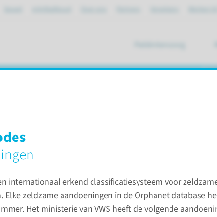
Spoed
mijnRadboud
Over ons
Partners
Verwijzers
Werken bi
Patiëntenzorg
ik
 voor
odes
ingen
ierziekten
en internationaal erkend classificatiesysteem voor zeldzam
 Elke zeldzame aandoeningen in de Orphanet database hee
Contac
nummer. Het ministerie van VWS heeft de volgende aandoenin