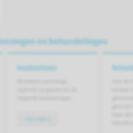
oeningen en behandelingen
Aandoeningen
Behand
Wij hebben jarenlange
Voor de 
expertise op gebied van de
bestaat 
volgende aandoeningen.
genezend
gezonde le
Vaak zijn
naar pagina
betrokken