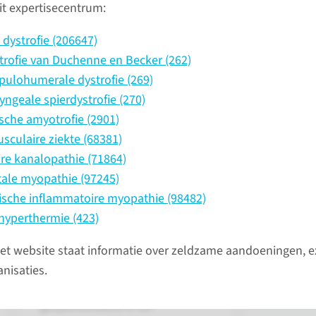
met het
it expertisecentrum:
m voor Spierziekten worden jaarlijks
enen gezien met allerlei spierziekten,
Neurolog
dystrofie (206647)
ningen genoemd.
Route 65
trofie van Duchenne en Becker (262)
verdiepin
pulohumerale dystrofie (269)
spierzie
yngeale spierdystrofie (270)
mc.nl
sche amyotrofie (2901)
(024) 
culaire ziekte (68381)
re kanalopathie (71864)
Revalida
ale myopathie (97245)
Kinder­spiercentrum
Route 90
ische inflammatoire myopathie (98482)
secretari
hyperthermie (423)
Het Kinderspiercentrum is
@radbou
onderdeel van het
t website staat informatie over zeldzame aandoeningen, e
(024) 
Radboudumc Amalia
nisaties.
kinderziekenhuis. Wij zijn
gespecialiseerd in de