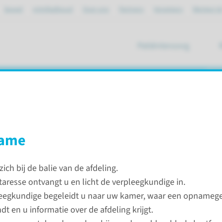
Spoed
mijnRadboud
Over ons
Partners
Verwijzers
Werken bi
Patiëntenzorg
ik
 voor
t-Tuberculeuze Mycobacteriën
ame
ich bij de balie van de afdeling.
berculose en Niet-Tuberculeuze Mycobacteriën
taresse ontvangt u en licht de verpleegkundige in.
eegkundige begeleidt u naar uw kamer, waar een opnameg
Contac
dt en u informatie over de afdeling krijgt.