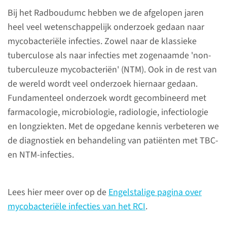
Bij het Radboudumc hebben we de afgelopen jaren
heel veel wetenschappelijk onderzoek gedaan naar
mycobacteriële infecties. Zowel naar de klassieke
tuberculose als naar infecties met zogenaamde 'non-
tuberculeuze mycobacteriën' (NTM). Ook in de rest van
de wereld wordt veel onderzoek hiernaar gedaan.
Over het
Fundamenteel onderzoek wordt gecombineerd met
expertisecentrum
farmacologie, microbiologie, radiologie, infectiologie
en longziekten. Met de opgedane kennis verbeteren we
Het Radboudumc
de diagnostiek en behandeling van patiënten met TBC-
Expertisecentrum voor
en NTM-infecties.
Tuberculose (TBC) en Niet-
Tuberculeuze Mycobacteriën
(NTM) huist één van de twee
Lees hier meer over op de
Engelstalige pagina over
tuberculosecentra in
mycobacteriële infecties van het RCI
.
Nederland en is het enige