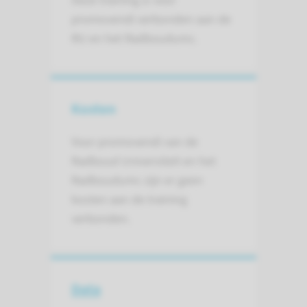
Deze training is voor
promovendi verbonden aan de
RU en het Radboudumc.
Kosten
Voor promovendi van de
Radboud Universiteit en het
Radboudumc zijn er geen
kosten aan de training
verbonden.
Data