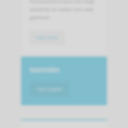
Promovendi ervaren een hoge
werkdruk en voelen zich vaak
gestresst.
lees meer
Aanmelden
naar pagina