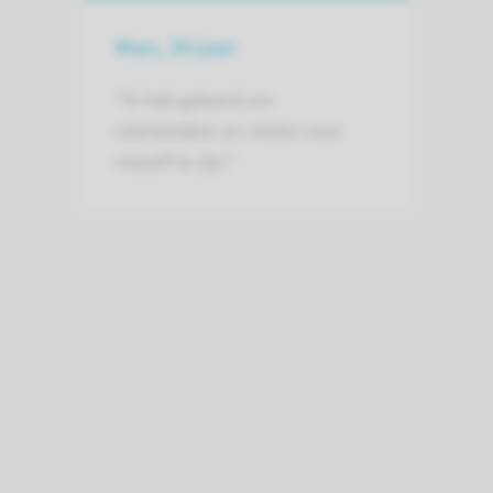
Man, 30 jaar
"Ik heb geleerd om
vriendelijker en milder voor
mezelf te zijn."