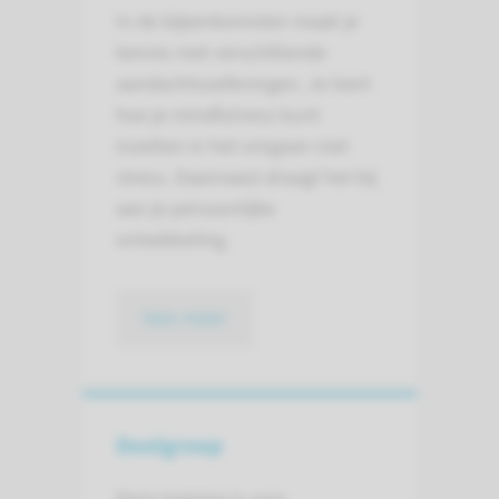
In de bijeenkomsten maak je
kennis met verschillende
aandachtsoefeningen. Je leert
hoe je mindfulness kunt
inzetten in het omgaan met
stress. Daarnaast draagt het bij
aan je persoonlijke
ontwikkeling.
lees meer
Doelgroep