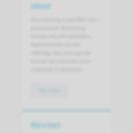
Inhoud
Deze training is specifiek voor
promovendi. De training
bestaat uit acht wekelijkse
bijeenkomsten en een
stiltedag. Een cursusgroep
bestaat uit minimaal 10 en
maximaal 12 personen.
lees meer
Wat u leert