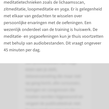
meditatietechnieken zoals de lichaamsscan,
zitmeditatie, loopmeditatie en yoga. Er is gelegenheid
met elkaar van gedachten te wisselen over
persoonlijke ervaringen met de oefeningen. Een
wezenlijk onderdeel van de training is huiswerk. De
meditatie- en yogaoefeningen kun je thuis voortzetten
Over mindfulness voor
met behulp van audiobestanden. Dit vraagt ongeveer
promovendi
45 minuten per dag.
Promoveren vergt veel van je.
Een promotieteam dat hoge
eisen aan je stelt,
dataverzameling die maar niet
op gang komt, alle cursussen,
lezingen en congressen die
moeten worden bijgewoond en
vergeet de publicatiedruk niet.