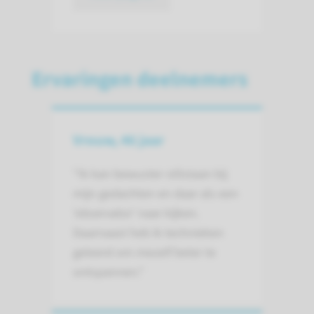
Ervaringen deelnemers
Vrouw, 46 jaar
"Ik kan bewuster stilstaan bij
mijn gedachten en daar als een
'observator' naar kijken.
Daarnaast heb ik technieken
geleerd om mezelf beter te
ontspannen."