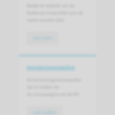
Bekijk de website van de
Radboud Universiteit voor de
meest actuele data.
lees meer
Annulerings­regeling
De annuleringsvoorwaarden
zijn te vinden via
de cursuspagina van de RU.
naar pagina