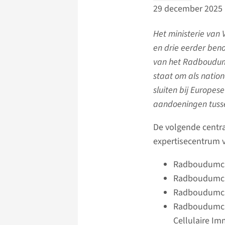
29 december 2025
Het ministerie van 
en drie eerder ben
van het Radboudumc
staat om als natio
sluiten bij Europes
aandoeningen tuss
De volgende centra
expertisecentrum v
Radboudumc E
Radboudumc E
Radboudumc 
Radboudumc 
Cellulaire I