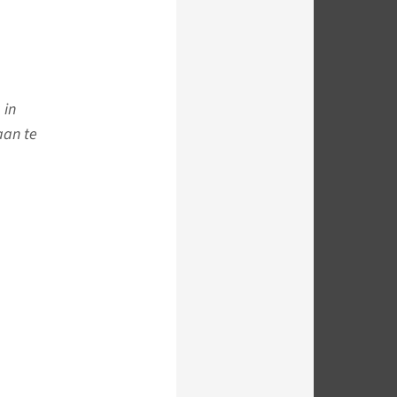
 in
aan te