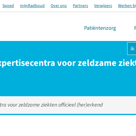
Spoed
mijnRadboud
Over ons
Partners
Verwijzers
Werken bi
Patiëntenzorg
ik
ertisecentra voor zeldzame ziekte
a voor zeldzame ziekten officieel (her)erkend