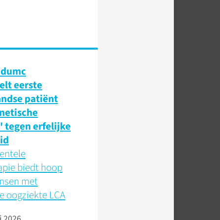
udumc
lt eerste
ndse patiënt
netische
' tegen erfelijke
id
entele
apie biedt hoop
nsen met
e oogziekte LCA
i 2026