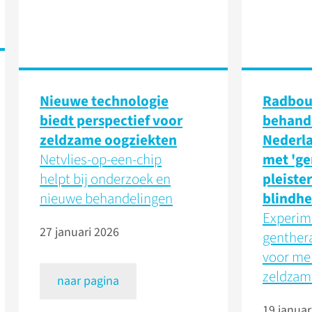
Nieuwe technologie
Radbo
biedt perspectief voor
behande
zeldzame oogziekten
Nederla
Netvlies-op-een-chip
met 'ge
helpt bij onderzoek en
pleister
nieuwe behandelingen
blindhe
Experim
27 januari 2026
genther
voor me
zeldzam
naar pagina
19 januar