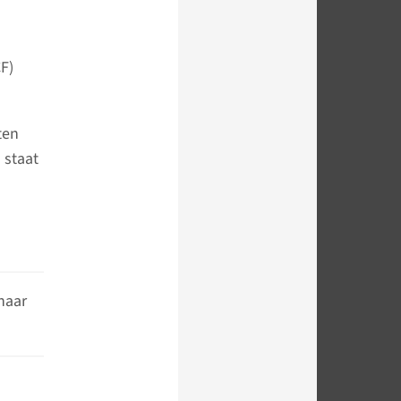
F)
ten
 staat
naar