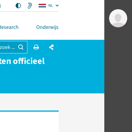
j
NL
Research
Onderwijs
 zoek ...
n officieel