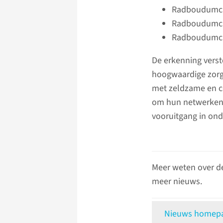
Radboudumc E
Radboudumc E
Radboudumc -
De erkenning vers
hoogwaardige zorg,
met zeldzame en co
om hun netwerken u
vooruitgang in on
Meer weten over d
meer nieuws.
Nieuws homepag