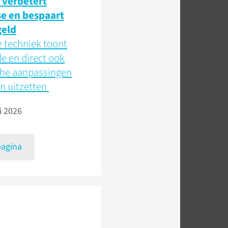
 verbetert
e en bespaart
geld
 techniek toont
e en direct ook
he aanpassingen
n uitzetten
i 2026
pagina