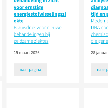
behandeling in zicht
analyse
voor ernstige
diagnos
energiestofwisselingszi
tijd en 
ekte
Moderne
Blauwdruk voor nieuwe
DNA-cod
behandelingen bij
chemisc
zeldzame ziektes
die gene
19 maart 2026
28 januar
naar pagina
naar 