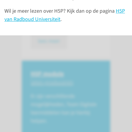
onderdelen kunt maken voor je
Wil je meer lezen over H5P? Kijk dan op de pagina
H5P
leeromgeving. H5P is alleen
van Radboud Universiteit
.
toegankelijk via Brightspace.
lees meer
H5P module
laten produceren
Er zijn verschillende
mogelijkheden, Team Digitale
leermiddelen kan je hierbij
helpen.