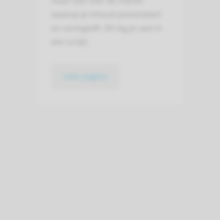
maar ook over de manier
waarop je inhoud presenteert
en vormgeeft. Dit leg je vast in
een script.
naar pagina