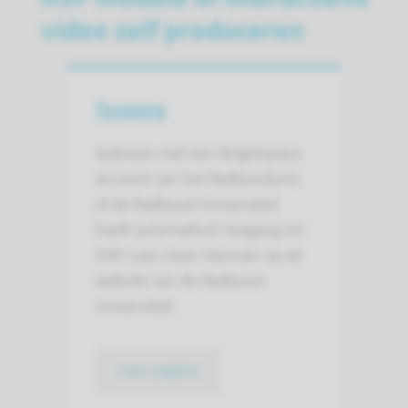
video zelf produceren
Toegang
Iedereen met een Brightspace
account van het Radboudumc
of de Radboud Universiteit
heeft automatisch toegang tot
H5P. Lees meer hierover op de
website van de Radboud
Universiteit.
naar pagina