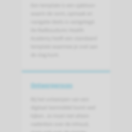
Een template is een sjabloon
waarin de vorm, opmaak en
navigatie deels is vastgelegd.
De Radboudumc Health
Academy heeft een standaard
template waarmee je snel aan
de slag kunt.
Ontwerpproces
Bij het ontwerpen van een
digitaal leermiddel komt veel
kijken. Je moet niet alleen
nadenken over de inhoud,