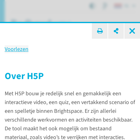
NL
ik zoek ...
Voorlezen
H5P
Over H5P
Onderwijs
ICT tools
H5P
Met H5P bouw je redelijk snel en gemakkelijk een
interactieve video, een quiz, een vertakkend scenario of
Over H5P
een spelletje binnen Brightspace. Er zijn allerlei
verschillende werkvormen en activiteiten beschikbaar.
H5P is een tool waarmee je
De tool maakt het ook mogelijk om bestaand
verschillende interactieve
materiaal, zoals video’s te verrijken met interacties.