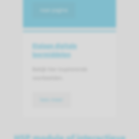
naar pagina
Etalage digitale
leermiddelen
Bekijk hier inspirerende
voorbeelden.
lees meer
H5P module of interactieve