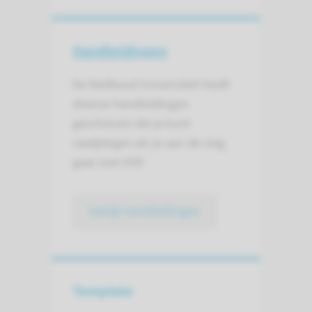
Handleidingen
De Radboud Universiteit heeft
diverse handleidingen
geschreven die je kunt
raadplegen als je aan de slag
gaat met H5P.
bekijk handleidingen
Template