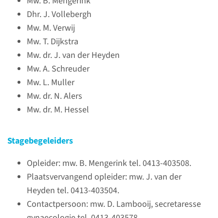
Mw. B. Mengerink
Dhr. J. Vollebergh
Mw. M. Verwij
Mw. T. Dijkstra
Mw. dr. J. van der Heyden
Mw. A. Schreuder
Mw. L. Muller
Over het coschap
Mw. dr. N. Alers
Mw. dr. M. Hessel
Je staat aan het begin van het
coschap Verloskunde en
Stagebegeleiders
Gynaecologie in Bernhoven
Ziekenhuis. Hopelijk vind je
Opleider: mw. B. Mengerink tel. 0413-403508.
snel je plek en heb je een leuke
Plaatsvervangend opleider: mw. J. van der
en leerzame periode.
Heyden tel. 0413-403504.
Contactpersoon: mw. D. Lambooij, secretaresse
gynaecologie tel. 0413-403578.
lees meer