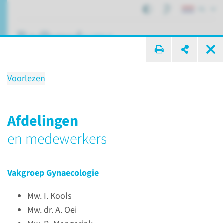
NL
ik zoek ...
Voorlezen
Coschap Verloskunde en
Gynaecologie
Afdelingen
bij Bernhoven
en medewerkers
Vakgroep Gynaecologie
Onderwijs
Coschap bij Bernhoven
Coschap Verloskunde en Gynaecologie
Mw. I. Kools
Mw. dr. A. Oei