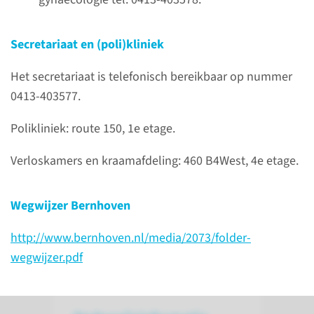
Secretariaat en (poli)kliniek
Melden eerste dag
Het secretariaat is telefonisch bereikbaar op nummer
0413-403577.
Bij het begin van de stage krijg
Polikliniek: route 150, 1e etage.
je het onderwijsschema van
Jolanda van Oort.
Verloskamers en kraamafdeling: 460 B4West, 4e etage.
Bereikbaar onder
Wegwijzer Bernhoven
telefoonnummer 0413-402003
of via email
http://www.bernhoven.nl/media/2073/folder-
jolanda.vanoort@bernhoven.nl
.
wegwijzer.pdf