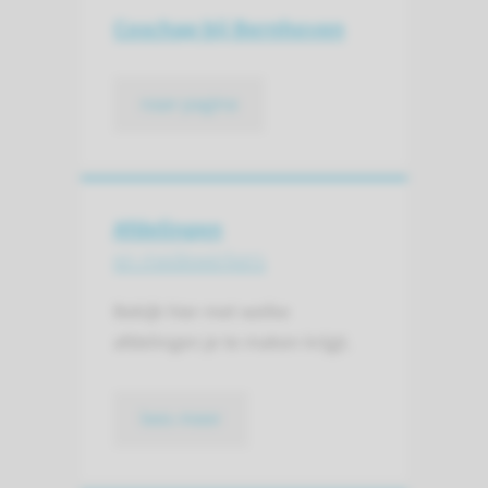
Coschap bij Bernhoven
naar pagina
Afdelingen
en medewerkers
Bekijk hier met welke
afdelingen je te maken krijgt.
lees meer