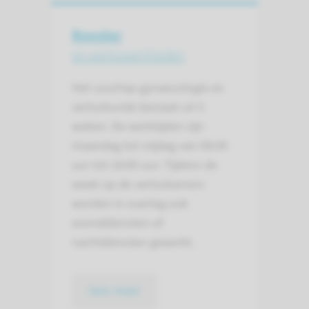
Rooster
en werkzaam­heden
Het coschap gynaecologie en
verloskunde bestaat uit 5
weken. De werktijden zijn
maandag tot vrijdag van 08:00
uur tot 18:00 uur. Tijdens de
week op de verloskamers
worden in overleg ook
avonddiensten of
nachtdiensten gewerkt.
lees meer