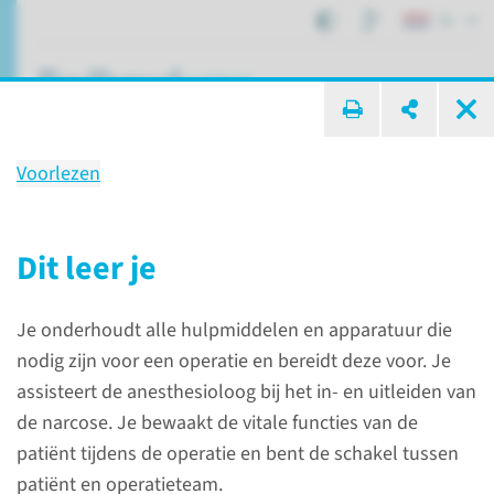
NL
ik zoek ...
Voorlezen
Scholing
Anesthesiemedewerker
Dit leer je
Je onderhoudt alle hulpmiddelen en apparatuur die
Onderwijs
Alle scholingen
Anesthesiemedewerker
nodig zijn voor een operatie en bereidt deze voor. Je
assisteert de anesthesioloog bij het in- en uitleiden van
de narcose. Je bewaakt de vitale functies van de
patiënt tijdens de operatie en bent de schakel tussen
patiënt en operatieteam.