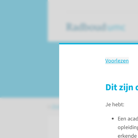
Voorlezen
Scholing
Training KPV
Dit zijn
Je hebt:
Onderwijs
Alle scholingen
Training
Een acad
opleidin
erkende 