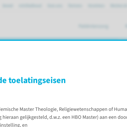
Spoed
mijnRadboud
Over ons
Partners
Verwijzers
Werken bi
Patiëntenzorg
ik
 de toelatingseisen
 KPV
emische Master Theologie, Religiewetenschappen of Human
g hieraan gelijkgesteld, d.w.z. een HBO Master) aan een do
Meer w
instelling, en