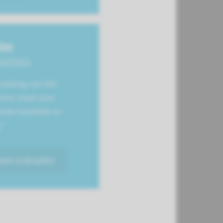
ies
lnemers
raining van het
mc staat voor
nele kwaliteit en
."
meer evaluaties