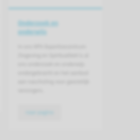
Onderzoek en
onderwijs
In ons KPV-Expertisecentrum
Zingeving en Spiritualiteit is al
ons onderzoek en onderwijs
ondergebracht en het aanbod
aan nascholing voor geestelijk
verzorgers.
naar pagina