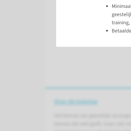
Minimaal
geesteli
training,
Betaalde
Over de training
Het beroep van geestelijk verzorger
beroep dat veel geeft, maar ook vee