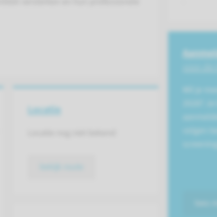
.
titeit versterken en hun professionele
Aanmel
voor de 
Wil je m
2028? Je 
Locatie
aanmelde
volgen t
Locatie nog niet bekend
screenin
bekijk route
lees 