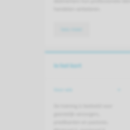
deelnemers hun professionele iden
handelen verbeteren.
lees meer
In het kort
Voor wie
De training is bedoeld voor
geestelijk verzorgers,
predikanten en pastores.