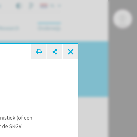
j
NL
Research
Onderwijs
 zoek ...
istiek (of een
or de SKGV
eten?