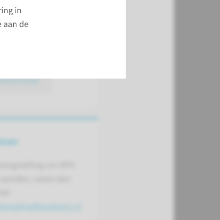
ntact op
ing in
e aan de
e Vries
or van de training
ctformulier
iner
langstelling om KPV-
te worden, neem dan
met
bbeng@radboudumc.nl