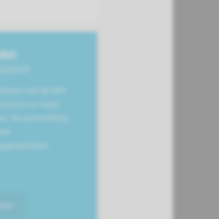
den
training
eedoen met de KPV
kunt je nu reeds
n. Na aanmelding
wee
gsgesprekken.
meer