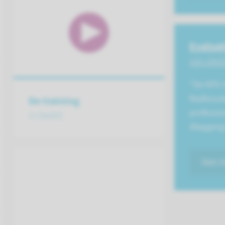
Evaluat
van dee
"De KPV-t
Radboudu
De training
professio
in beeld
diepgang
lees 