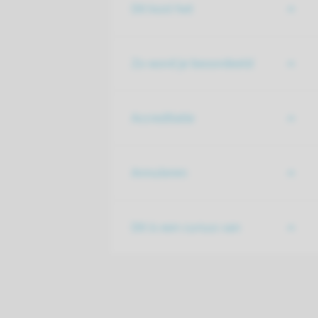
Dit kost het
Zo word je beoordeeld
Accreditatie
Annuleren
Dit is een cursus van