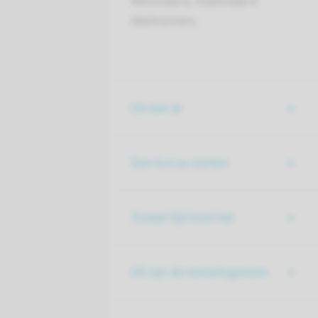
Minimaal 6, maximaal 8
deelnemers.
Dit leer je
Dan kun je starten
Zoveel tijd kost het
Dit zijn de toelatingseisen