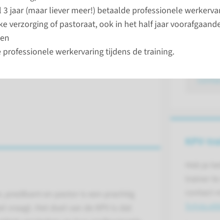
Neem co
 3 jaar (maar liever meer!) betaalde professionele werkervar
jke verzorging of pastoraat, ook in het half jaar voorafgaand
Anneke d
 en
Supervis
 professionele werkervaring tijdens de training.
conta
KPV-tra
Heb je be
trainer 
contact 
, predikant en pastor is een prachtig
Sylvia.e
l vraagt. Het doel van de KPV is dat