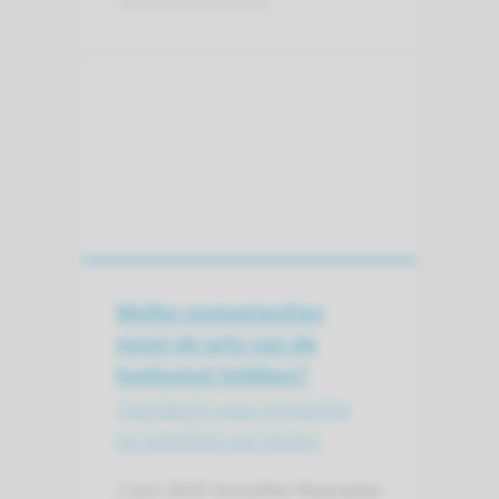
Welke competenties
moet de arts van de
toekomst hebben?
‘Aandacht voor preventie
en kwaliteit van leven’
2 juni 2020
Voorzitter Raamplan