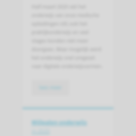
Half maart 2020 viel het
onderwijs van onze medische
opleidingen stil; ook het
praktijkonderwijs en veel
stages konden niet meer
doorgaan. Waar mogelijk werd
het onderwijs snel omgezet
naar digitale onderwijsvormen.
lees meer
Mijlpalen onderwijs
in 2020