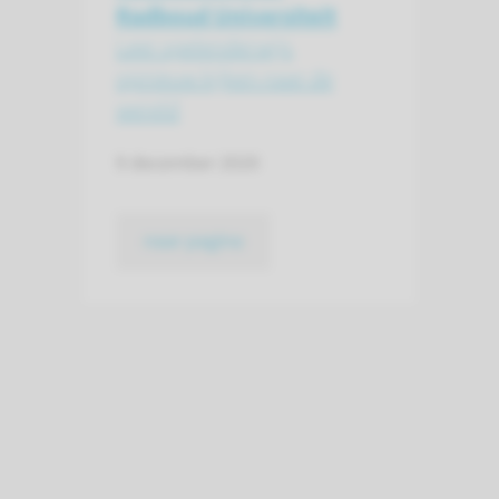
Radboud Universiteit
Leer spelenderwijs
opnieuw kijken naar de
wereld
9 december 2020
naar pagina