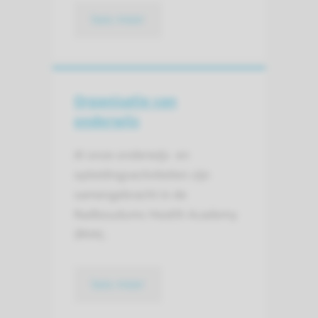
lees meer
Organisatie van
onderwijs
Al onze onderwijs- en
opleidingsactiviteiten zijn
samengebracht in de
Radboudumc Health Academy
(RHA).
lees meer