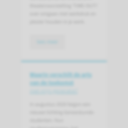
theatervoorstelling ‘TIME-OUT!’
over omgaan met werkdruk en
plezier houden in je werk.
lees meer
Waarin verschilt de arts
van de toekomst
met mijn generatie?
In augustus 2020 begon een
nieuwe lichting Geneeskunde-
studenten. Hun