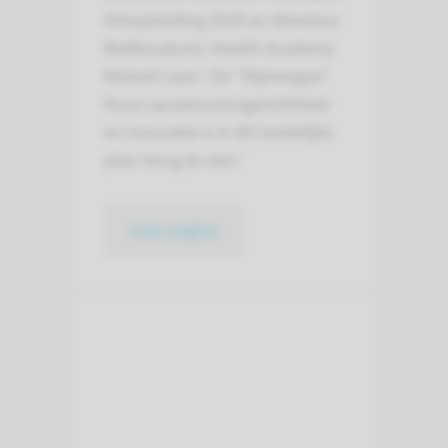
Artsopleiding 2020 en directeur
Radboudumc Health Academy
Roland Laan: ‘De “Nijmeegse”
focus op persoonsgerichtheid
en innovatie is in dit landelijke
plan terug te zien.’
naar pagina