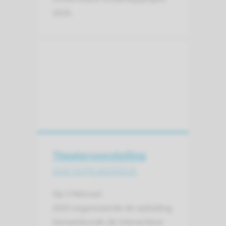
2020.
Theater­voor­stelling
over hoge werkdruk
Op 5 februari
2020 organiseerde de opleiding
Geneeskunde de interactieve