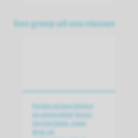
Een greep uit ons nieuws
Eerste corona-impact
op universitair leven:
stevige basis, maar
druk op