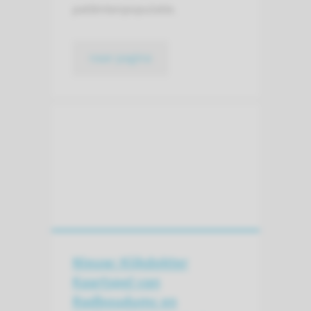
patiëntenpopulatie.
naar pagina
Nieuw: Kijkdokter
Kaartspel van
Radboudumc en