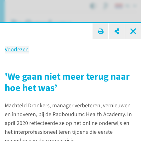
NL
ik zoek ...
Voorlezen
Onze impact voor lerenden
in 2020
'We gaan niet meer terug naar
hoe het was’
Over het Radboudumc
Onze impact in 2020
Machteld Dronkers, manager verbeteren, vernieuwen
Onze impact voor lerenden
en innoveren, bij de Radboudumc Health Academy. In
april 2020 reflecteerde ze op het online onderwijs en
het interprofessioneel leren tijdens die eerste
maanden van de coronacrisis.