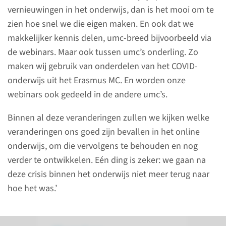
vernieuwingen in het onderwijs, dan is het mooi om te
Leren van China
zien hoe snel we die eigen maken. En ook dat we
makkelijker kennis delen, umc-breed bijvoorbeeld via
De opleiding Tandheelkunde is
de webinars. Maar ook tussen umc’s onderling. Zo
begin 2020 een online learning
maken wij gebruik van onderdelen van het COVID-
community gestart met drie
onderwijs uit het Erasmus MC. En worden onze
universiteiten in China en één
webinars ook gedeeld in de andere umc’s.
in Noord-Ierland. Hierin leren
Chinese en Europese studenten
Binnen al deze veranderingen zullen we kijken welke
samen behandelplannen te
veranderingen ons goed zijn bevallen in het online
schrijven.
onderwijs, om die vervolgens te behouden en nog
verder te ontwikkelen. Eén ding is zeker: we gaan na
lees meer
deze crisis binnen het onderwijs niet meer terug naar
hoe het was.’