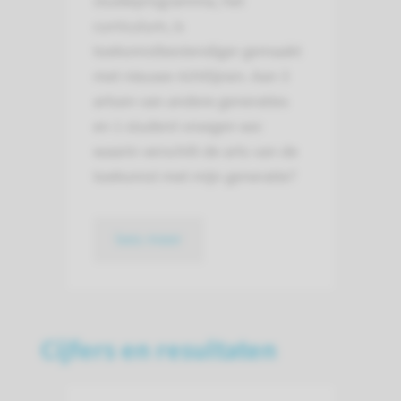
studieprogramma, het
curriculum, is
toekomstbestendiger gemaakt
met nieuwe richtlijnen. Aan 3
artsen van andere generaties
en 1 student vroegen we:
waarin verschilt de arts van de
toekomst met mijn generatie?
lees meer
Cijfers en resultaten