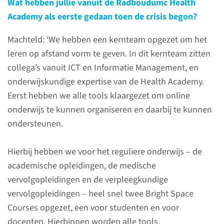
Wat hebben jullie vanuit de Radboudumc Health
Academy als eerste gedaan toen de crisis begon?
lees meer
Machteld: ‘We hebben een kernteam opgezet om het
leren op afstand vorm te geven. In dit kernteam zitten
collega’s vanuit ICT en Informatie Management, en
Impact 2020
onderwijskundige expertise van de Health Academy.
Eerst hebben we alle tools klaargezet om online
Op deze webpagina's leest u
onderwijs te kunnen organiseren en daarbij te kunnen
welke impact het Radboudumc
ondersteunen.
in 2020 heeft gehad.
Hierbij hebben we voor het reguliere onderwijs – de
academische opleidingen, de medische
vervolgopleidingen en de verpleegkundige
vervolgopleidingen – heel snel twee Bright Space
Courses opgezet, een voor studenten en voor
docenten. Hierbinnen worden alle tools,