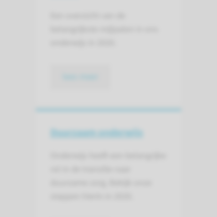
Een overzicht van de
belangrijkste mijlpalen in ons
onderwijs in 2020.
lees meer
Duurzaam onderwijs
Onderwijs heeft een belangrijke
rol in de transitie naar
duurzame zorg. Bekijk onze
stappen hierin in 2020.