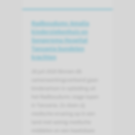
Radboudumc Amalia
kinderziekenhuis en
Sengerema Hospital
Tanzania bundelen
krachten
28 juli 2020
Binnen dit
samenwerkingsverband gaan
kinderartsen in opleiding uit
het Radboudumc stage lopen
in Tanzania. Zo doen zij
medische ervaring op in een
land met weinig medische
middelen en een kwetsbare