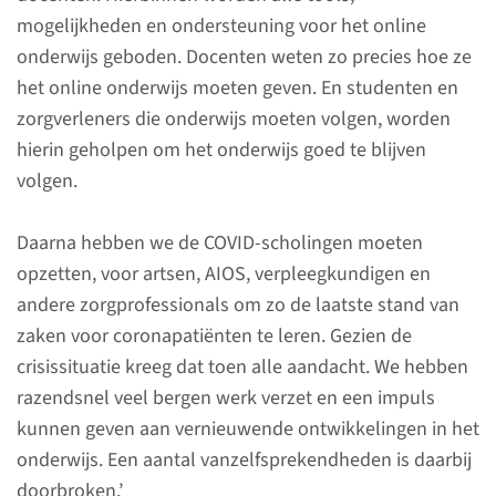
mogelijkheden en ondersteuning voor het online
onderwijs geboden. Docenten weten zo precies hoe ze
het online onderwijs moeten geven. En studenten en
Onderzoek jezelf als
zorgverleners die onderwijs moeten volgen, worden
dokter
hierin geholpen om het onderwijs goed te blijven
volgen.
Zeker in onrustige tijden is het
goed om met wat afstand naar
Daarna hebben we de COVID-scholingen moeten
jezelf te kijken en te observeren
opzetten, voor artsen, AIOS, verpleegkundigen en
wat deze tijden met je doen.
andere zorgprofessionals om zo de laatste stand van
Ook als aios of ervaren
zaken voor coronapatiënten te leren. Gezien de
huisarts. Midden in coronatijd
crisissituatie kreeg dat toen alle aandacht. We hebben
ontwierp de
razendsnel veel bergen werk verzet en een impuls
Huisartsenopleiding van het
kunnen geven aan vernieuwende ontwikkelingen in het
Radboudumc hiervoor het
onderwijs. Een aantal vanzelfsprekendheden is daarbij
facultatieve, online
doorbroken.’