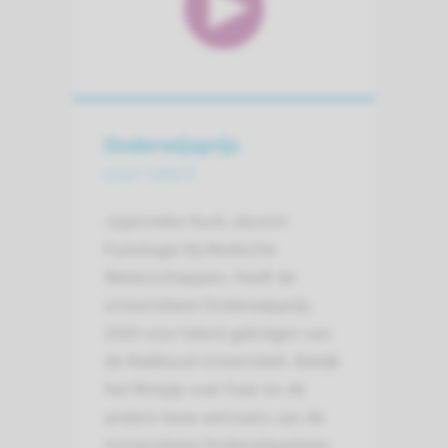
Onderwijsprijs
voor talent
Jojanneke Huck, docent
Fysiologie bij Medische
Wetenschappen, heeft de
Universitaire Onderwijsprijs
2020 voor talent gekregen van
de Radboud Universiteit. Bekijk
het filmpje over haar en de
andere twee winnaars van de
Universitaire Onderwijsprijzen