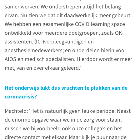
Bedankt!
samenwerken. We onderstrepen altijd het belang
ervan. Nu zien we dat dit daadwerkelijk meer gebeurt.
Studenten namen een video op
We hebben een gezamenlijke COVID learning space
om de docenten en
ontwikkeld voor meerdere doelgroepen, zoals OK-
medewerkers van het
assistenten, (IC-)verpleegkundigen en
Radboudumc te bedanken voor
anesthesiemedewerkers; en onderdelen hierin voor
hun werk tijdens de
AIOS en medisch specialisten. Hierdoor wordt er meer
coronacrisis.
met, van en over elkaar geleerd.’
Het onderwijs lukt dus vruchten te plukken van de
coronacrisis?
Machteld: ‘Het is natuurlijk geen leuke periode. Naast
de enorme opgave waar we in de zorg voor staan,
missen we bijvoorbeeld ook onze collega’s en het
directe contact met elkaar. Maar kijk je puur naar de