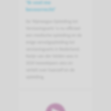
'Ik voel me
bevoorrecht'
De ‘Nijmeegse Opleiding tot
Verslavingsarts’ is nu officieel
een medische opleiding en de
enige vervolgopleiding tot
verslavingsarts in Nederland.
Karijn van der Velden was in
2020 tweedejaars aios en
vertelt over haarzelf en de
opleiding.