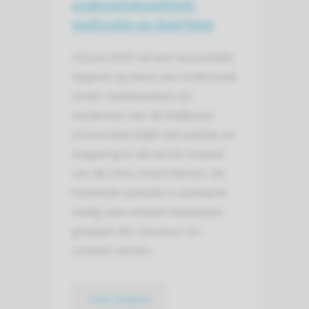
onderwijskwaliteit,
motivatie en dagritme
19 juni 2020
Uit een tussentijds
rapport op basis van onderzoek
onder medewerkers en
studenten van de Radboud
Universiteit blijkt dat welzijn en
zingeving in de eerste maand
van de crisis intact bleven. De
komende periode is aandacht
nodig voor enkele kwetsbare
groepen die structuur en
contact missen.
naar pagina