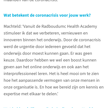
Wat betekent de coronacrisis voor jouw werk?
Machteld: ‘Vanuit de Radboudumc Health Academy
stimuleer ik dat we verbeteren, vernieuwen en
'We gaan niet meer
innoveren binnen het onderwijs. Door de coronacrisis
terug naar hoe het was’
werd de urgentie door iedereen gevoeld dat het
onderwijs door moest kunnen gaan. Er was geen
Machteld Dronkers is manager
keuze. Daardoor hebben we wel een boost kunnen
verbeteren, vernieuwen en
geven aan het online onderwijs en ook aan het
innoveren, bij de Radboudumc
interprofessioneel leren. Het is heel mooi om te zien
Health Academy. In een
hoe het aanpassende vermogen van onze mensen in
interview in april 2020
onze organisatie is. En hoe we bereid zijn om kennis en
reflecteert ze op het online
expertise met elkaar te delen.’
onderwijs en interprofessioneel
leren tijdens de coronacrisis.