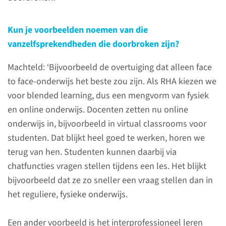
onderwijsprogramma de Quest.
Jurian Rooks, huisarts in
Kun je voorbeelden noemen van die
opleiding, deed er in 2020 aan
vanzelfsprekendheden die doorbroken zijn?
mee.
Machteld: ‘Bijvoorbeeld de overtuiging dat alleen face
lees meer
to face-onderwijs het beste zou zijn. Als RHA kiezen we
voor blended learning, dus een mengvorm van fysiek
en online onderwijs. Docenten zetten nu online
onderwijs in, bijvoorbeeld in virtual classrooms voor
studenten. Dat blijkt heel goed te werken, horen we
terug van hen. Studenten kunnen daarbij via
chatfuncties vragen stellen tijdens een les. Het blijkt
bijvoorbeeld dat ze zo sneller een vraag stellen dan in
het reguliere, fysieke onderwijs.
Een ander voorbeeld is het interprofessioneel leren