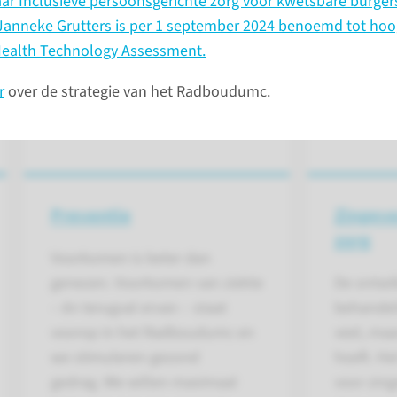
ar Inclusieve persoonsgerichte zorg voor kwetsbare burger
. Janneke Grutters is per 1 september 2024 benoemd tot hoo
Health Technology Assessment.
r
over de strategie van het Radboudumc.
Preventie
Zingeve
zorg
Voorkomen is beter dan
genezen. Voorkomen van ziekte
De ontwik
– én terugval ervan – staat
behandel
voorop in het Radboudumc en
veel, maa
we stimuleren gezond
hoeft. H
gedrag. We willen maximaal
voor zing