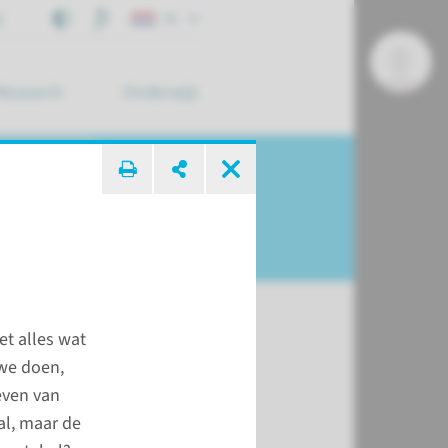
j
NL
Research
Onderwijs
 zoek ...
et alles wat
 we doen,
naar
even van
al, maar de