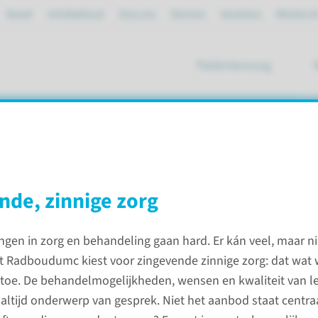
Spoed
mijnRadboud
Over ons
Partners
Verwijzers
Werken bi
Patiëntenzorg
ik
024
nde, zinnige zorg
in 2024
ngen in zorg en behandeling gaan hard. Er kán veel, maar ni
et Radboudumc kiest voor zingevende zinnige zorg: dat wat
Direct 
toe. De behandelmogelijkheden, wensen en kwaliteit van l
 altijd onderwerp van gesprek. Niet het aanbod staat centra