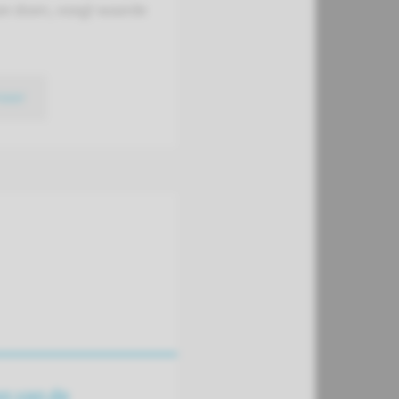
we doen, voegt waarde
meer
n van de