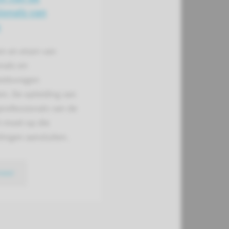
ionals van
n
n en eisen van
nals en
idsvragen
n. De opleiding van
professionals van de
 moet op die
ingen aansluiten.
meer