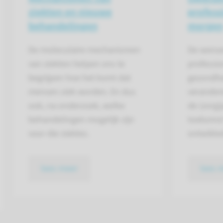
ziekten en nieuwe
profess
behandelingen
morge
De moleculaire mechanismen
De wense
van ziekten helpen ons te
professio
begrijpen hoe het komt dat
gezondhe
mensen ziek worden. En dus
verandere
ook, na onderzoek, welke
de (zorg)
behandelingen mogelijk zijn
toekomst
voor die ziektes.
ontwikkel
lees meer
lees 