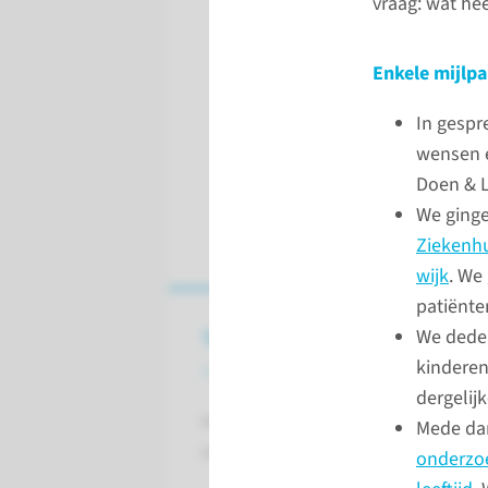
vraag: wat he
Enkele mijlpa
In gespr
wensen e
Doen & L
We ging
Ziekenhu
wijk
. We
patiënte
Terugblik
We deden
op 2024
kinderen
dergelij
Hoe was het jaar 2024 voor het R
Mede dan
mee langs onze hoogtepunten.
onderzoe