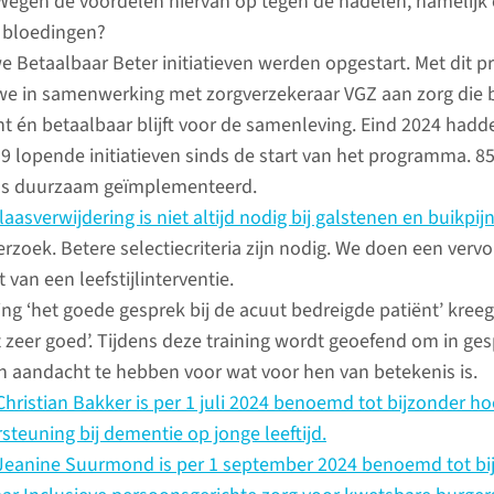
 Wegen de voordelen hiervan op tegen de nadelen, namelijk
p bloedingen?
e Betaalbaar Beter initiatieven werden opgestart. Met dit
e in samenwerking met zorgverzekeraar VGZ aan zorg die b
nt én betaalbaar blijft voor de samenleving. Eind 2024 hadd
39 lopende initiatieven sinds de start van het programma. 85
ls duurzaam geïmplementeerd.
aasverwijdering is niet altijd nodig bij galstenen en buikpij
rzoek. Betere selectiecriteria zijn nodig. We doen een vervo
t van een leefstijlinterventie.
ing ‘het goede gesprek bij de acuut bedreigde patiënt’ kree
t zeer goed’. Tijdens deze training wordt geoefend om in g
n aandacht te hebben voor wat voor hen van betekenis is.
. Christian Bakker is per 1 juli 2024 benoemd tot bijzonder h
steuning bij dementie op jonge leeftijd.
s: mijlpalen in 2024
. Jeanine Suurmond is per 1 september 2024 benoemd tot bi