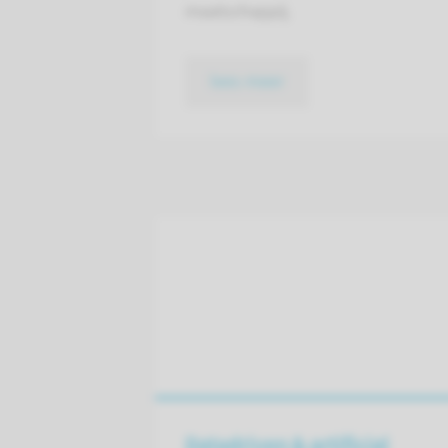
maatschappij.
lees meer
Datadriven & artificial