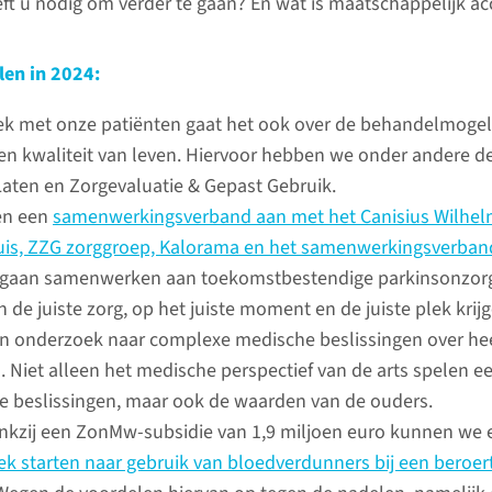
eft u nodig om verder te gaan? En wat is maatschappelijk a
Jaarvers
len in 2024:
ek met onze patiënten gaat het ook over de behandelmogel
n kwaliteit van leven. Hiervoor hebben we onder andere de
aten en Zorgevaluatie & Gepast Gebruik.
en een
samenwerkingsverband aan met het Canisius Wilhel
is, ZZG zorggroep, Kalorama en het samenwerkingsverband
 gaan samenwerken aan toekomstbestendige parkinsonzorg
n de juiste zorg, op het juiste moment en de juiste plek krijg
Kerncij
 onderzoek naar complexe medische beslissingen over hee
2024
. Niet alleen het medische perspectief van de arts spelen een
ke beslissingen, maar ook de waarden van de ouders.
adboudumc? We nemen u in vogelvlucht
kzij een ZonMw-subsidie van 1,9 miljoen euro kunnen we
bekijk
k starten naar gebruik van bloedverdunners bij een beroer