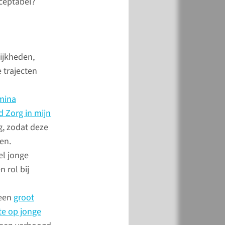
cceptabel?
lag 2024
ijkheden,
 trajecten
mina
 Zorg in mijn
, zodat deze
en.
fers
l jonge
 rol bij
 een
groot
 de kerncijfers
te op jonge