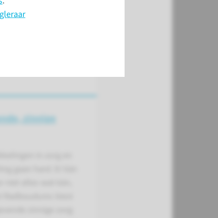
s
.
gleraar
nde, zinnige
kelingen in zorg en
ing gaan hard. Er kán
r niet alles wat kán,
et Radboudumc kiest
evende zinnige zorg: