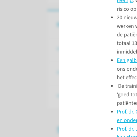
leeftijd
.
risico o
20 nieuw
Bekijk ook
werken w
de patië
totaal 1
Impact 2023
inmidde
Een galbl
ons onde
Impact 2022
het effec
De train
‘goed to
Impact 2021
patiënte
Prof. dr
en onder
Strategische thema'
Prof. dr