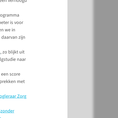
 een verhoogd
 programma
eter is voor
en we in
 daarvan zijn
n
, zo blijkt uit
lgstudie naar
g een score
esprekken met
oogleraar Zorg
jzonder