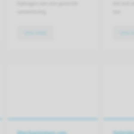
bijdragen aan een gezonde
dat wat 
samenleving.
toe.
lees meer
lees 
Mechanismen van
Opleide