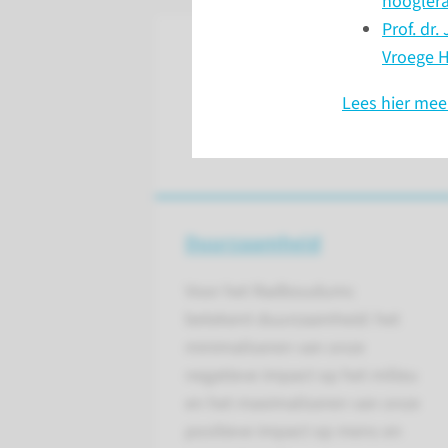
hooglera
Prof. dr
Vroege 
Lees hier mee
Duurzaamheid
Voor het Radboudumc
betekent duurzaamheid: het
minimaliseren van onze
negatieve impact op het milieu
en het maximaliseren van onze
positieve impact op mens en