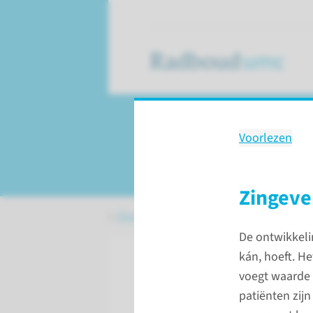
Voorlezen
Onze impact in 2
Zingeve
Over het Radboudumc
Onze impact 
De ontwikkeli
kán, hoeft. H
voegt waarde 
patiënten zijn