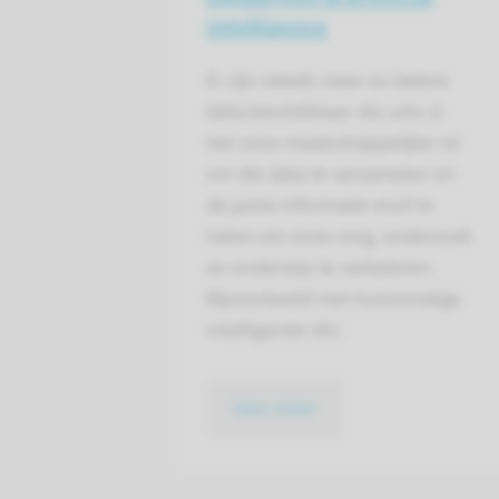
intelligence
Er zijn steeds meer en betere
data beschikbaar. Als umc is
het onze maatschappelijke rol
om die data te verzamelen en
de juiste informatie eruit te
halen om onze zorg, onderzoek
en onderwijs te verbeteren.
Bijvoorbeeld met kunstmatige
intelligentie (AI).
lees meer