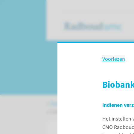
Voorlezen
Commissie Mens
(niet-WMO)
Biobank
Over het Radboudumc
Toetsing 
Indienen ver
Commissie Mensgebonden Onderzoe
Het instellen
CMO Radboudu