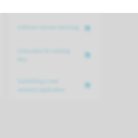
onderzoeksdossiers
Indienen nieuwe aanvraag
Instruction for existing
files
Submitting a new
research application