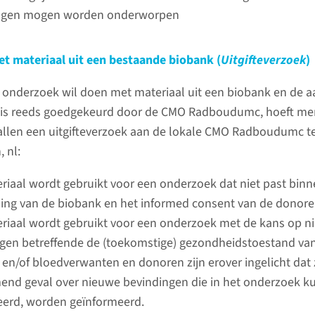
In twee g
ngen mogen worden onderworpen
Niet-WMO-onderzoek moet
het toet
door de CMO Radboudumc
onderzoe
t materiaal uit een bestaande biobank (
Uitgifteverzoek
)
getoetst worden als hierin
Radboudu
patiënten van het Radboudumc
nderzoek wil doen met materiaal uit een biobank en de a
worden betrokken en: het aan
lees 
 is reeds goedgekeurd door de CMO Radboudumc, hoeft men
bepaalde criteria voldoet.
llen een uitgifteverzoek aan de lokale CMO Radboudumc t
Twijfelt u over de
, nl:
toetsplichtigheid van uw niet-
WMO-onderzoek, dan kunt de
riaal wordt gebruikt voor een onderzoek dat niet past bin
Hoe kun
CMO Radboudumc verzoeken
ling van de biobank en het informed consent van de donore
onderz
hierover een uitspraak te doen.
riaal wordt gebruikt voor een onderzoek met de kans op n
gen betreffende de (toekomstige) gezondheidstoestand van
Wilt u een
en/of bloedverwanten en donoren zijn erover ingelicht dat z
lees meer
WMO-ond
nd geval over nieuwe bevindingen die in het onderzoek 
dien dan 
erd, worden geïnformeerd.
beoordeli