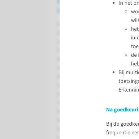
Beoordeling WMO-
In het o
plicht
wor
wi
Soms is niet direct duidelijk of
het
een onderzoek onder de WMO
inm
valt. Bij twijfel kunt u de
toe
toelichting op de
de 
WMO raadplegen of uw vraag
heb
voorleggen aan de METC Oost-
Bij mult
Nederland via de
digitale portal
toetsing
van de commissie
. Ook als het
Erkenni
al duidelijk is dat het
onderzoek niet-WMO-plichtig is
Na goedkeuri
maar u hier een bevestiging van
wilt ontvangen, kunt u via deze
Bij de goedke
procedure een niet-WMO-
frequentie een
verklaring aanvragen.