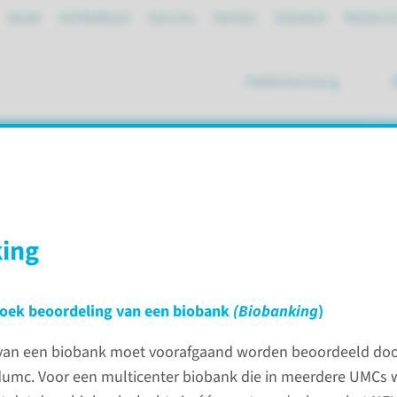
Spoed
mijnRadboud
Over ons
Partners
Verwijzers
Werken bi
Patiëntenzorg
ik
gebonden Onderzoek Radboudum
ing
van medisch-wetenschappelijk onderzoek
zoek beoordeling van een biobank
(Biobanking
)
k Radboudumc
 van een biobank moet voorafgaand worden beoordeeld doo
mc. Voor een multicenter biobank die in meerdere UMCs 