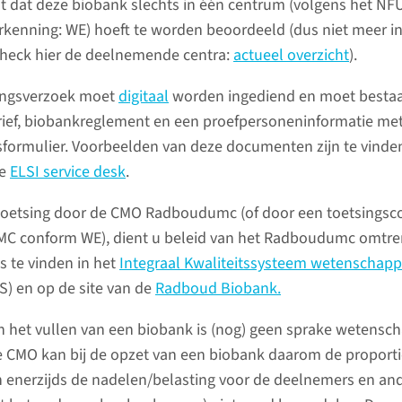
Contac
dt dat deze biobank slechts in één centrum (volgens het NF
rkenning: WE) hoeft te worden beoordeeld (dus niet meer in
Heeft u 
 check hier de deelnemende centra:
actueel overzicht
).
contact 
ingsverzoek moet
digitaal
worden ingediend en moet bestaa
secretari
ief, biobankreglement en een proefpersoneninformatie me
ormulier. Voorbeelden van deze documenten zijn te vinde
lees 
de
ELSI service desk
.
toetsing door de CMO Radboudumc (of door een toetsings
MC conform WE), dient u beleid van het Radboudumc omtre
is te vinden in het
Integraal Kwaliteitssysteem wetenschappe
Tijdeli
S) en op de site van de
Radboud Biobank.
bereik
en het vullen van een biobank is (nog) geen sprake wetensch
Vanwege 
 CMO kan bij de opzet van een biobank daarom de proportio
onderbeze
 enerzijds de nadelen/belasting voor de deelnemers en and
e commissie van het Radboudumc dat
momentee