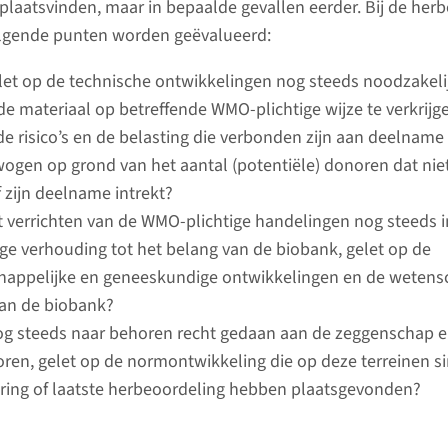
 plaatsvinden, maar in bepaalde gevallen eerder. Bij de her
lgende punten worden geëvalueerd:
elet op de technische ontwikkelingen nog steeds noodzakeli
e materiaal op betreffende WMO-plichtige wijze te verkrijg
e risico’s en de belasting die verbonden zijn aan deelnam
ogen op grond van het aantal (potentiële) donoren dat nie
 CMO Radboudumc
f zijn deelname intrekt?
t verrichten van de WMO-plichtige handelingen nog steeds 
ge verhouding tot het belang van de biobank, gelet op de
Uploade
Instructies digitale
appelijke en geneeskundige ontwikkelingen en de wetens
portal 
portal van de
an de biobank?
commis
commissie
g steeds naar behoren recht gedaan aan de zeggenschap e
Instructions in English
ren, gelet op de normontwikkeling die op deze terreinen s
ing of laatste herbeoordeling hebben plaatsgevonden?
digita
Instructie voor bestaande