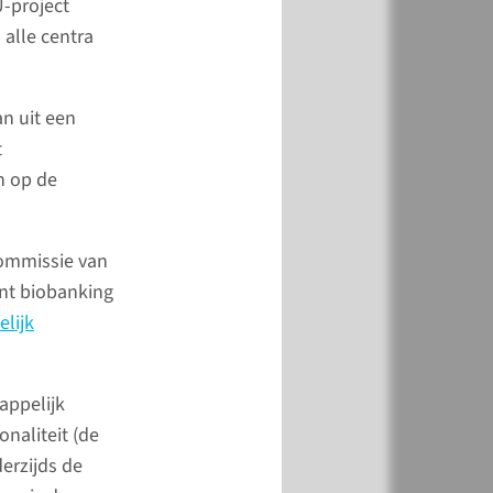
t
U-project
 alle centra
vragen? Neem dan
op met het
n uit een
aat.
t
n op de
meer
commissie van
nt biobanking
lijk
jk minder goed
baar
appelijk
de vakantieperiode en
naliteit (de
tting zijn wij
erzijds de
l telefonisch niet