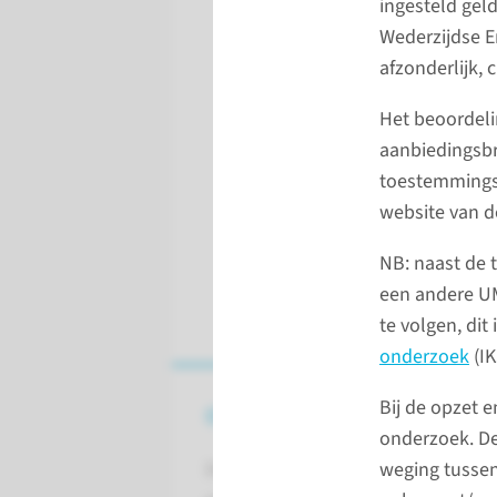
ingesteld gel
Wederzijdse E
afzonderlijk,
Het beoordel
aanbiedingsbr
toestemmingsf
website van 
NB: naast de 
een andere U
te volgen, dit 
onderzoek
(IK
Bij de opzet 
Over CMO Radboudumc
onderzoek. De
weging tussen
De CMO Radboudumc is een lokal