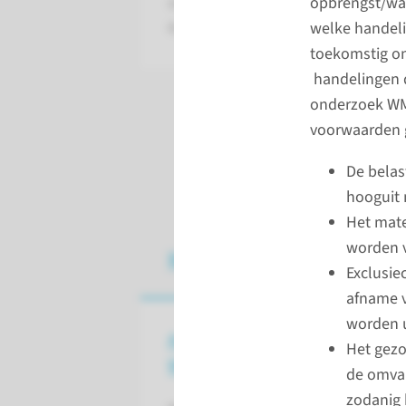
opbrengst/wat
een bepaald type niet-WMO onderz
welke handel
Radboudumc).
toekomstig on
handelingen d
onderzoek WM
voorwaarden 
De belas
hooguit 
Het mate
worden 
Niet-WMO-onderzo
Exclusie
afname v
worden u
Amendement op niet-
Het gezo
WMO-onderzoek
de omva
zodanig 