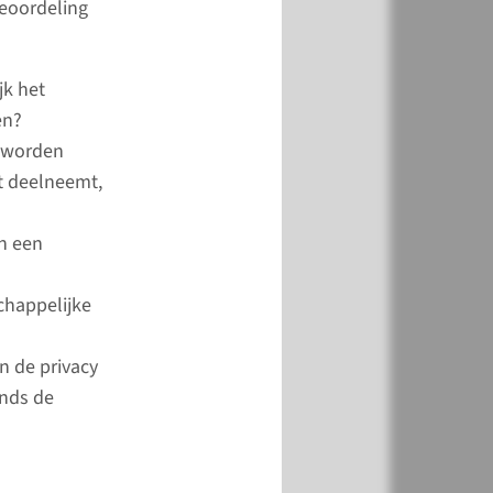
beoordeling
jk het
en?
e worden
t deelneemt,
in een
n in de digitale
chappelijke
van de
sie
n de privacy
inds de
le portal