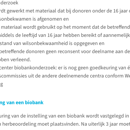
nderzoek
de
digita
dt gewerkt met materiaal dat bij donoren onder de 16 jaar of 
commiss
lsonbekwamen is afgenomen en
 materiaal wordt gebruikt op het moment dat de betreffen
lees 
iddels de leeftijd van 16 jaar hebben bereikt of aannemelijk
stand van wilsonbekwaamheid is opgegeven en
betreffende donoren geen reconsent voor deelname aan d
ben verleend.
icenter biobankonderzoek: er is nog geen goedkeuring van 
scommissies uit de andere deelnemende centra conform We
ng
ng van een biobank
uring van de instelling van een biobank wordt vastgelegd in
 herbeoordeling moet plaatsvinden. Na uiterlijk 3 jaar moet