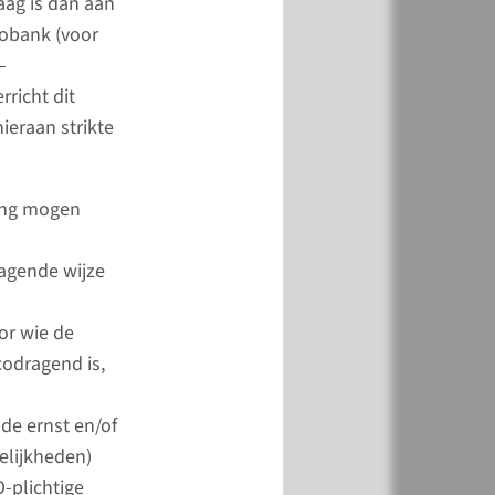
aag is dan aan
r. U kunt uw vraag
obank (voor
 per e-mail aan ons
–
wij pakken deze zo snel
richt dit
 op.
ieraan strikte
l ons
ling mogen
ragende wijze
or wie de
codragend is,
n niet-WMO-
de ernst en/of
oek indienen?
elijkheden)
-plichtige