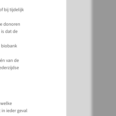
le portal van de
bij tijdelijk
ie
.
de donoren
meer
 is dat de
e biobank
één van de
derzijdse
 welke
 in ieder geval