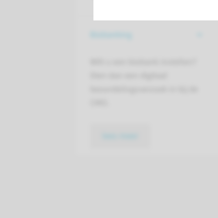
Biobanking
Wilt u een biobank instellen?
Dien dan een digitaal
beoordelingsverzoek in bij de
CMO.
lees meer