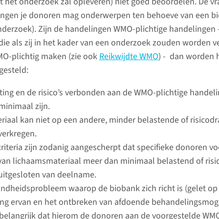
 het onderzoek zal opleveren) niet goed beoordelen. De vr
oek beoordeelt (alleen voor
bereikbaa
ingen je donoren mag onderwerpen ten behoeve van een bi
uiteraard
derzoek). Zijn de handelingen WMO-plichtige handelingen 
stellen, 
ie als zij in het kader van een onderzoek zouden worden ver
mogelijk
O-plichtig maken (zie ook
Reikwijdte WMO
) - dan worden h
gesteld:
e-mai
ting en de risico’s verbonden aan de WMO-plichtige hande
minimaal zijn.
riaal kan niet op een andere, minder belastende of risicod
verkregen.
ek
criteria zijn zodanig aangescherpt dat specifieke donoren vo
an lichaamsmateriaal meer dan minimaal belastend of risi
itgesloten van deelname.
Welk niet-WMO-
Wie ka
ndheidsprobleem waarop de biobank zich richt is (gelet op 
onderzoek moet
onderz
ng ervan en het ontbreken van afdoende behandelingsmog
worden getoetst?
belangrijk dat hierom de donoren aan de voorgestelde WMO