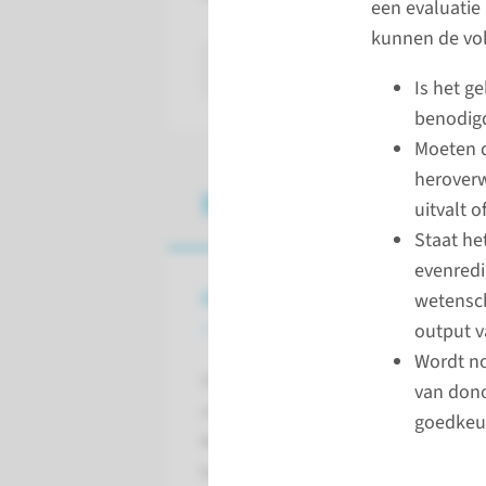
een evaluatie
kunnen de vo
naar pagina
Is het g
benodigd
Moeten d
heroverw
Beoordeling door
uitvalt o
Staat he
evenredi
Onderzoek
wetensch
met biobanking
output v
Wordt no
Onderzoek met biobanking
van dono
moet door de CMO
goedkeur
Radboudumc worden
beoordeeld.