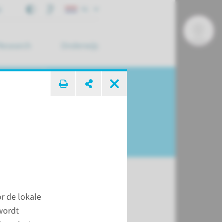
j
NL
Research
Onderwijs
 zoek ...
c
r de lokale
wordt