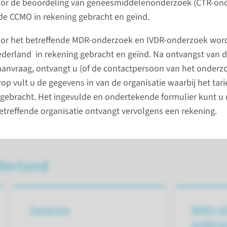
voor de beoordeling van geneesmiddelenonderzoek (CTR-on
lees 
De CCMO vervangt het
e CCMO in rekening gebracht en geïnd.
Proefpersoneninformatieform
oor het betreffende MDR-onderzoek en IVDR-onderzoek wor
ulier (PIF)
erland in rekening gebracht en geïnd. Na ontvangst van 
11 maart 2026
anvraag, ontvangt u (of de contactpersoon van het onderz
rop vult u de gegevens in van de organisatie waarbij het tari
ebracht. Het ingevulde en ondertekende formulier kunt u 
bekijk alles
betreffende organisatie ontvangt vervolgens een rekening.
derland
Tarieven
WMO-pl
onderz