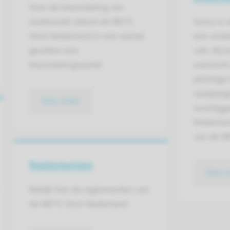
Voor de beoordeling van
onderzoek rekent de METC
Soms is ni
Oost-Nederland in een aantal
een onde
gevallen een
valt. Bij 
beoordelingstarief.
overzich
plichtige
raadpleg
lees meer
voorlegg
Nederland
van de M
Reglementen
lees 
Bekijk hier de reglementen van
de METC Oost-Nederland.