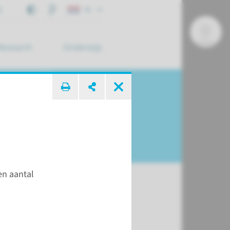
j
NL
Research
Onderwijs
 zoek ...
en aantal
land
t