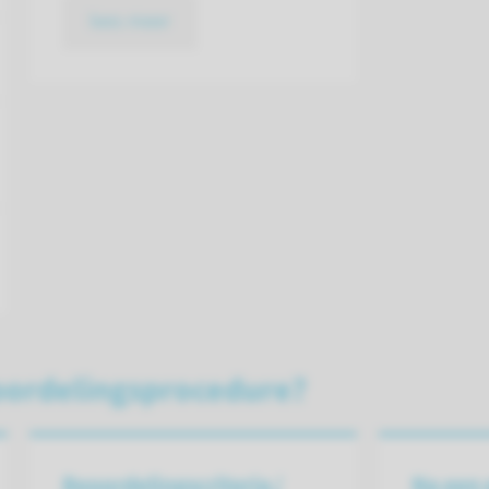
lees meer
oordelingsprocedure?
Beoordelingscriteria /
Na een 