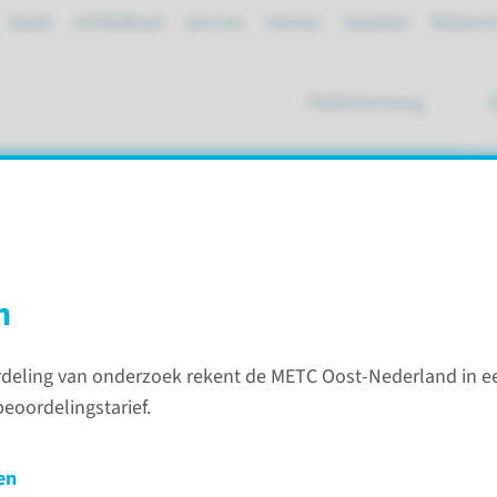
Spoed
mijnRadboud
Over ons
Partners
Verwijzers
Werken bi
Patiëntenzorg
ik
land
n
deling van onderzoek rekent de METC Oost-Nederland in e
van medisch-wetenschappelijk onderzoek
METC Oost-Neder
eoordelingstarief.
Contac
en