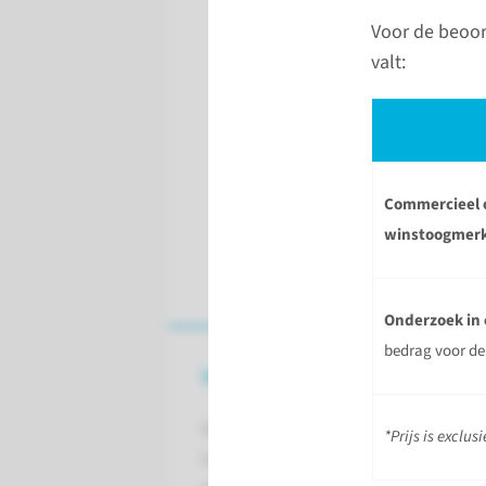
Voor de beoor
valt:
Commercieel o
winstoogmer
Onderzoek in
bedrag voor de
Wat is METC Oost-Nederland
De METC Oost-Nederland is een e
*Prijs is exclus
toetsingscommissie die medisch-w