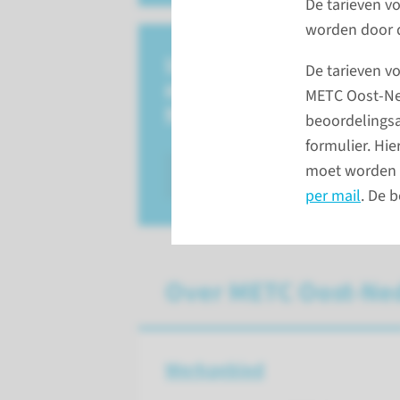
De tarieven 
worden door d
Uploaden digitale
De tarieven v
portal METC Oost-
METC Oost-Ned
Nederland
beoordelingsa
formulier. Hie
moet worden g
digitale portal
per mail
. De 
Over METC Oost-Ne
Werkgebied