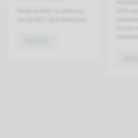
belanghe
Bekijk de leden en adviseurs
CCMO adm
van de METC Oost-Nederland.
aanteken
oordeel 
Nederlan
lees meer
lees 