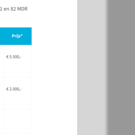
vragen? Neem dan
.1 en 82 MDR
op met het
aat.
Prijs*
meer
€ 5.500,-
jk minder goed
baar
€ 2.000,-
de vakantieperiode en
tting zijn wij
l telefonisch niet
r. U kunt uw vraag