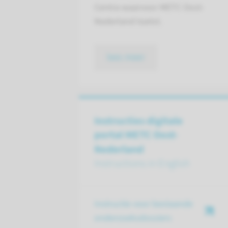
Centra waarvoor METC Oost-
Nederland toetst.
lees meer
Instructies digitale
portal METC Oost-
Nederland
Instructions in English
Instructie voor bestaande
onderzoeksdossiers