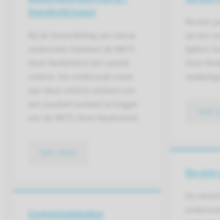
Handreikingen
Na een po
Bij de beoordeling van nieuw
op een a
onderzoek hanteert de METC
tijdens 
Oost-Nederland een aantal
Oost-Ned
criteria. Uw onderzoek moet
raadpleg
aan deze criteria voldoen om
een positief oordeel te krijgen
naar 
van de METC Oost-Nederland.
lees meer
Na een 
De verric
onderzoe
Commissieleden