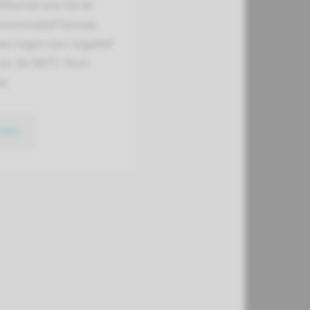
bbende kan bij de
inistratief beroep
en tegen een negatief
van de METC Oost-
d.
meer