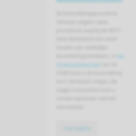
De beoordelingsprocedure
verloopt volgens vaste
procedures waarbij de METC
Oost-Nederland zich moet
houden aan wettelijke
beoordelingstermijnen. In
het
Onderzoeksportaal
van de
CCMO kunt u de beoordeling
(incl. termijnen) volgen. Bij
vragen tussendoor kunt u
contact opnemen met het
secretariaat.
naar pagina