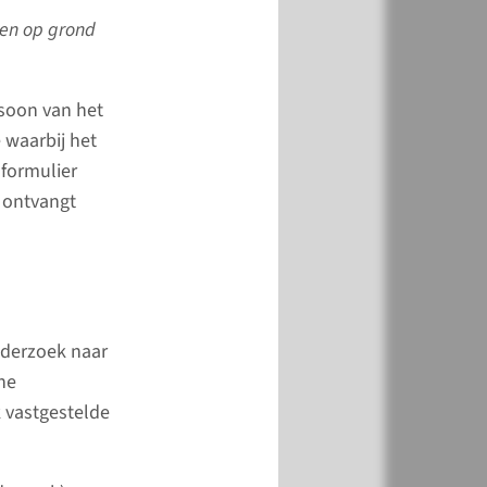
 per e-mail aan ons
 en op grond
wij pakken deze zo snel
 op.
rsoon van het
 waarbij het
l ons
 formulier
 ontvangt
erdata
derzoek naar
Oost-Nederland
he
 vier keer per maand,
k vastgestelde
erschillende kamers.