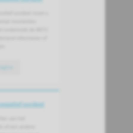
sitief oordeel moet u
antal momenten
het onderzoek de METC
erland informeren of
en.
pagina
negatief oordeel
hter van het
k of een andere