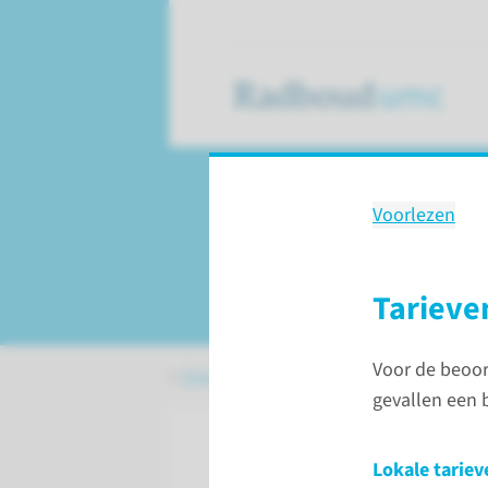
Voorlezen
METC Oost-Neder
(WMO)
Tarieve
Voor de beoor
Over het Radboudumc
Toetsing 
gevallen een b
Lokale tariev