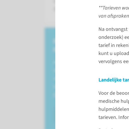
dat onder de Wet medisch-wetens
**
Tarieven wor
(WMO) valt.
van afspraken
Na ontvangst 
onderzoek) een
Indienen nieuw
tarief in rek
onderzoek
kunt u upload
vervolgens ee
Alle indieningen en meldingen
(inclusief alle documenten)
voor niet-CTR-studies moeten
Landelijke ta
ingevoerd worden in het
Voor de beoo
Onderzoeksportaal
.
medische hulp
hulpmiddelen 
lees meer
tarieven. Info