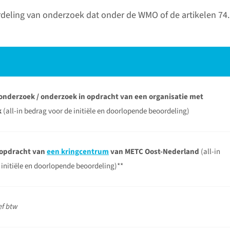
Heeft u 
deling van onderzoek dat onder de WMO of de artikelen 74
contact 
secretari
lees 
nderzoek / onderzoek in opdracht van een organisatie met
k
(all-in bedrag voor de initiële en doorlopende beoordeling)
Tijdeli
bereik
 opdracht van
een kringcentrum
van METC Oost-Nederland
(all-in
 initiële en doorlopende beoordeling)**
?
Vanwege 
onderbeze
rkende medisch-ethische
momentee
ief btw
etenschappelijk onderzoek beoordeelt
bereikbaa