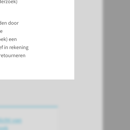
derzoek)
meer
den door
de
oek) een
ef in rekening
retourneren
icht van
oek