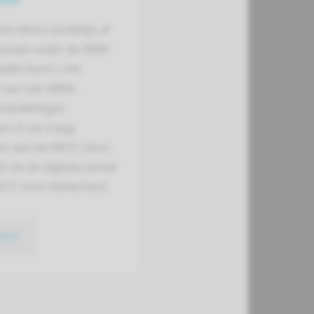
et direct duidelijk of
rzoek onder de WMO
twijfel kunt u het
t van niet-WMO-
 handelingen
en of uw vraag
en aan de METC Oost-
 via de digitale portal
ETC Oost-Nederland.
meer