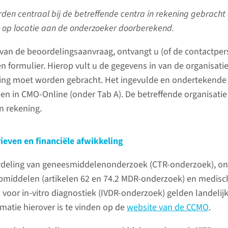
chappelijk onderzoek met mensen
uiteraard
den centraal bij de betreffende centra in rekening gebracht
stellen, 
 op locatie aan de onderzoeker doorberekend.
mogelijk
van de beoordelingsaanvraag, ontvangt u (of de contactpe
 formulier. Hierop vult u de gegevens in van de organisatie
e-mai
Nieuws
ening moet worden gebracht. Het ingevulde en ondertekende
en in CMO-Online (onder Tab A). De betreffende organisatie
n rekening.
Informatiebrief voor
Onderzoeksdeelnemers (IVO)
Vergad
rieven en financiële afwikkeling
2 juni 2026
2026
rdeling van geneesmiddelenonderzoek (CTR-onderzoek), on
De METC 
Jaarverslag METC Oost-
middelen (artikelen 62 en 74.2 MDR-onderzoek) en medisc
vergadert
Nederland 2025
voor in-vitro diagnostiek (IVDR-onderzoek) gelden landelij
in vier v
16 april 2026
rmatie hierover is te vinden op de
website van de CCMO
.