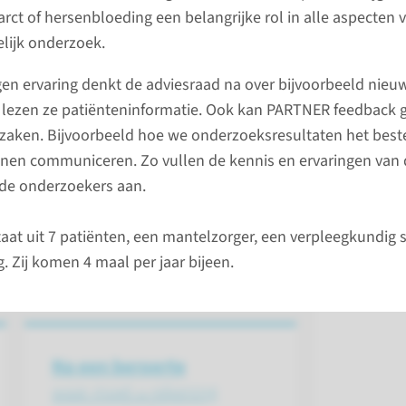
bij een 
rct of hersenbloeding een belangrijke rol in alle aspecten 
eking van de bloedtoevoer naar de
lijk onderzoek.
gebrek en hersenweefselbeschadiging.
Hier vind
herseninfarct (verstopping)
de mogel
gen ervaring denkt de adviesraad na over bijvoorbeeld nieu
. Van alle beroertes is ongeveer 80%
behandel
lezen ze patiënteninformatie. Ook kan PARTNER feedback 
senbloeding.
beroerte.
 zaken. Bijvoorbeeld hoe we onderzoeksresultaten het best
nen communiceren. Zo vullen de kennis en ervaringen van 
 de onderzoekers aan.
naar 
at uit 7 patiënten, een mantelzorger, een verpleegkundig s
. Zij komen 4 maal per jaar bijeen.
Na een beroerte
waar moet u rekening