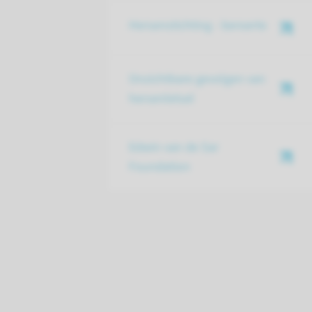
Hersenstichting - beroerte
Onzichtbare gevolgen van
hersenletsel
Edwin van de Sar
Foundation