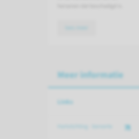
hersenen dat beschadigd is.
lees meer
Meer informatie
Links
Hartstichting - beroerte