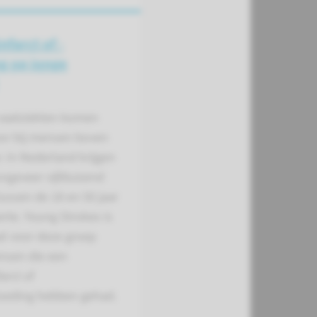
nfarct of -
g op jonge
 vaatziekten komen
oor bij mensen boven
r. In Nederland krijgen
 ongeveer vijfduizend
ussen de 18 en 50 jaar
rte. Young Strokes is
al voor deze groep
nsen die een
arct of
oeding hebben gehad.