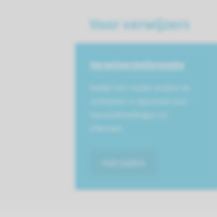
Voor verwijzers
Verwijzers­informatie
Bekijk hier onder andere de
richtlijnen in Qportaal voor
hersenbloedingen en -
infarcten.
naar pagina