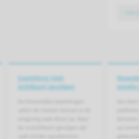
naar 
Cognitieve (niet
Verande
zichtbare) gevolgen
emotie 
De lichamelijke beperkingen
Een deel 
vallen de meeste mensen in de
patiënten
omgeving vaak direct op. Maar
beroerte
de ‘onzichtbare’ gevolgen zijn
op (emot
vaak minder opvallend en
gebeurte