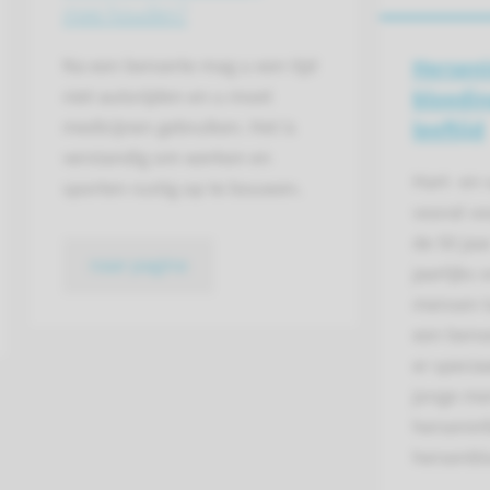
mee houden?
Herseni
Na een beroerte mag u een tijd
bloedin
niet autorijden en u moet
leeftijd
medicijnen gebruiken. Het is
verstandig om werken en
Hart- en
sporten rustig op te bouwen.
vooral v
de 50 jaa
naar pagina
jaarlijks
mensen t
een beroe
er specia
jonge me
herseninf
hersenbl