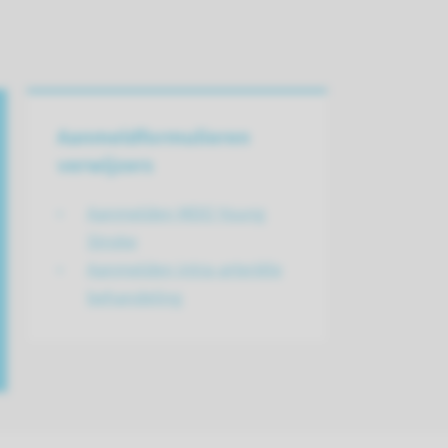
Aanmeldformulieren
verwijzers
Aanmelden MDO Young
Stroke
Aanmelden intra-arteriële
behandeling