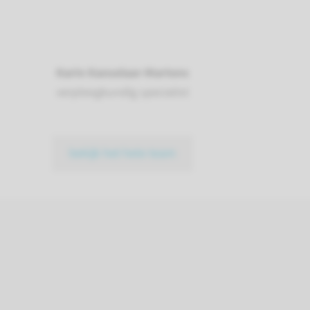
Karin Kanselaar-Martens
verpleegkundig specialist
bekijk het hele team