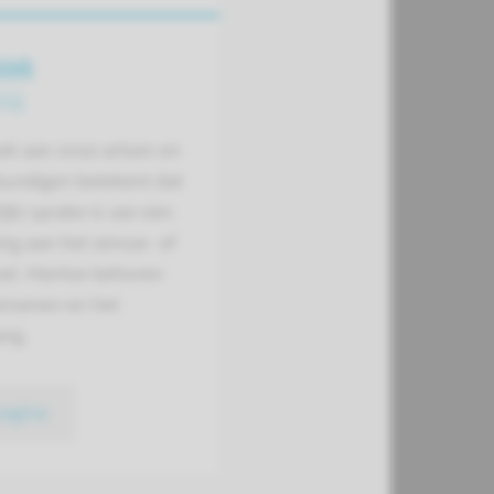
niek
gie
ek aan onze artsen en
kundigen betekent dat
ijk) sprake is van een
ng aan het zenuw- of
sel. Hiertoe behoren
ersenen en het
rg.
pagina