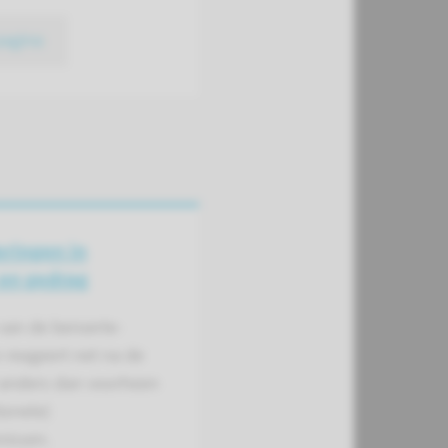
pagina
ringen in
en gedrag
van de beroerte-
 reageert net na de
 anders dan voorheen
ionele)
nissen.