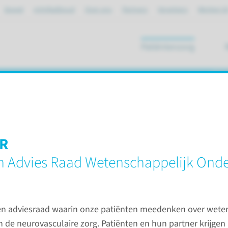
Spoed
mijnRadboud
Over ons
Partners
Verwijzers
Werken bi
Patiëntenzorg
ik
ersenbloeding
R
n Advies Raad Wetenschappelijk Ond
erte
en adviesraad waarin onze patiënten meedenken over wete
Zorgpa
 de neurovasculaire zorg. Patiënten en hun partner krijgen