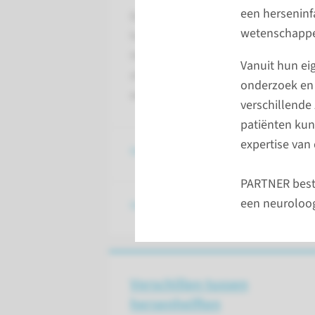
een herseninfa
Een beroerte is een acute onderbr
wetenschappe
hersenen. Dit zorgt voor zuurstof
Het is een verzamelnaam voor een 
Vanuit hun ei
of hersenbloeding (gesprongen vat)
onderzoek en 
een herseninfarct en 20% een her
verschillende
patiënten kun
expertise van
Herseninfarct/TIA
PARTNER besta
een neuroloog
Hersenbloeding
Verschillen tussen
hersenhelften