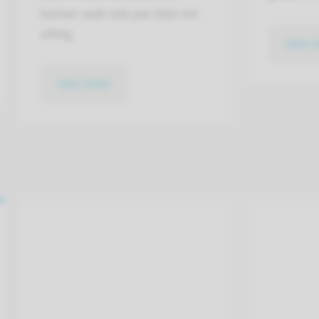
komen vaak ook pas later tot
uiting.
lees 
lees meer