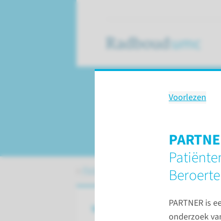
Voorlezen
Beroerte
Herseninfarct of h
PARTNE
Patiënte
Patiëntenzorg
Aandoeningen
Bero
Beroerte
PARTNER is e
Wat is een beroerte?
onderzoek van