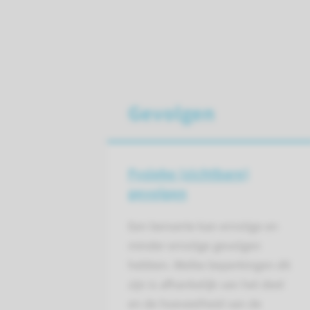
Gevolgen
Fysieke (zichtbare)
gevolgen
Een beroerte kan ernstige en
minder ernstige gevolgen
hebben. Welke beperkingen dit
zijn is afhankelijk van het deel
en de hoeveelheid van de