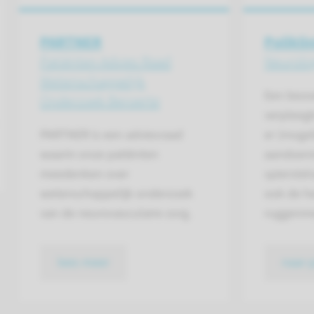
PARTNER
Polikli
Patiënten Advies Raad
Neurolo
Wetenschappelijk
Een bezo
Onderzoek Beroerte
verpleeg
PARTNER is een adviesraad
er (mogel
waarin onze patiënten
aandoeni
meedenken over
spierstel
wetenschappelijk onderzoek
ook de h
van de neurovasculaire zorg.
ruggenme
lees meer
naar 