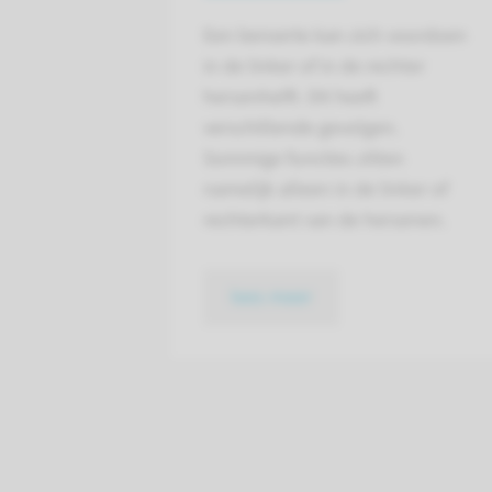
Een beroerte kan zich voordoen
in de linker of in de rechter
hersenhelft. Dit heeft
verschillende gevolgen.
Sommige functies zitten
namelijk alleen in de linker of
rechterkant van de hersenen.
lees meer