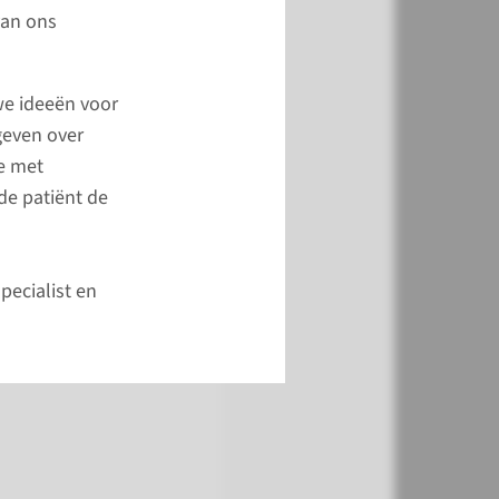
herseninfarct
van ons
t u een overzicht van
ijke onderzoeken en
we ideeën voor
ingen bij een
geven over
e met
de patiënt de
pagina
pecialist en