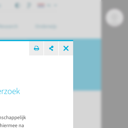
j
NL
Research
Onderwijs
 zoek ...
erzoek
nschappelijk
d
 hiermee na