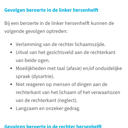
Een beroerte is een acute
Gevolgen beroerte in de linker hersenhelft
onderbreking van de
Bij een beroerte in de linker hersenhelft kunnen de
bloedtoevoer naar de
volgende gevolgen optreden:
hersenen. Dit zorgt voor
zuurstofgebrek en
Verlamming van de rechter lichaamszijde.
hersenweefselbeschadiging.
Uitval van het gezichtsveld aan de rechterkant
Het is een verzamelnaam voor
van beide ogen.
een herseninfarct (verstopping)
Moeilijkheden met taal (afasie) en/of onduidelijke
of hersenbloeding (gesprongen
spraak (dysartrie).
vat). Van alle beroertes is
Niet reageren op mensen of dingen aan de
ongeveer 80% een
rechterkant van het lichaam of het verwaarlozen
herseninfarct en 20% een
van de rechterkant (neglect).
hersenbloeding.
Langzaam en onzeker gedrag.
Gevolgen beroerte in de rechter hersenhelft
Herseninfarct/TIA