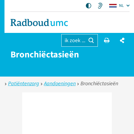
NL
ik zoek ...
Bronchiëctasieën
Patiëntenzorg
Aandoeningen
Bronchiëctasieën