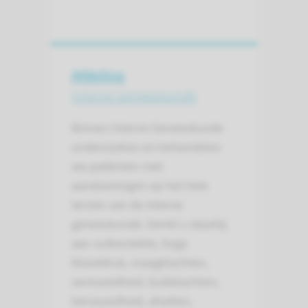
Afdeling
Interne Geneeskunde
Binnen Interne Geneeskunde
onderzoeken en behandelen
we patiënten met
aandoeningen op het hele
terrein van de interne
geneeskunde. Denkt u daarbij
aan suikerziekte, hoge
bloeddruk, maagklachten,
vermoeidheid, buikklachten,
benauwdheid, afvallen,