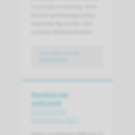
in principe onschuldig. Soms
kan een goedaardige poliep
kwaardaardig worden. Dan
ontstaat dikkedarmkanker.
lees meer over de
behandeling
Meedoen aan
onderzoek
Parel Erfelijke
Darmkanker (BED)
Artsen constateren ieder jaar bij