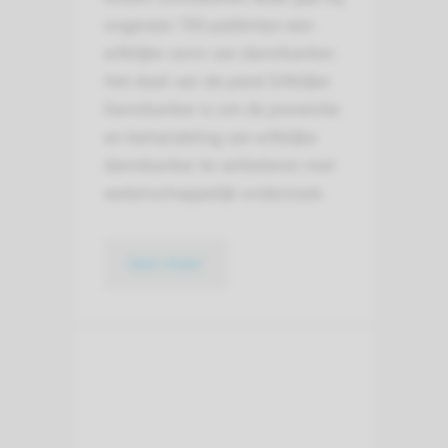
ongeveer 700 patiënten een
erfelijke vorm van darmkanker.
Het doel van de parel Erfelijke
Darmkanker is om de preventie
en behandeling van erfelijke
darmkanker te verbeteren met
wetenschappelijk onderzoek.
lees meer