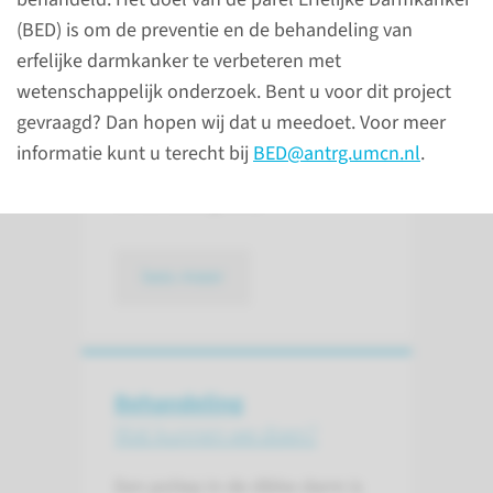
het slijmvlies dat in veel
(BED) is om de preventie en de behandeling van
inwendige lichaamsholten zit,
erfelijke darmkanker te verbeteren met
zoals de darmen, de neus en de
wetenschappelijk onderzoek. Bent u voor dit project
blaas. Poliepen kunnen allerlei
gevraagd? Dan hopen wij dat u meedoet. Voor meer
vormen en maten hebben (van
informatie kunt u terecht bij
BED@antrg.umcn.nl
.
millimeters tot een paar
centimeter groot).
lees meer
Behandeling
Wat kunnen we doen?
Een poliep in de dikke darm is