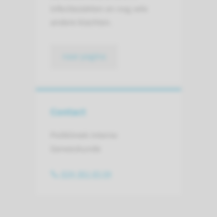
infectieziekten en nog vele
andere klachten.
naar pagina
Contact
Polikliniek Interne
Geneeskunde
024-361 65 04