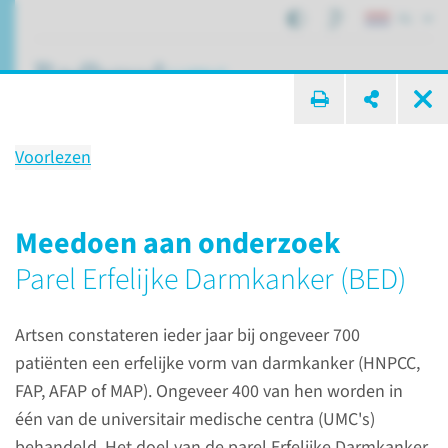
NL
ik zoek ...
Voorlezen
Darmpoliepen
Meedoen aan onderzoek
Parel Erfelijke Darmkanker (BED)
Patiëntenzorg
Aandoeningen
Darmpoliepen
Artsen constateren ieder jaar bij ongeveer 700
Wat is een darmpoliep?
patiënten een erfelijke vorm van darmkanker (HNPCC,
FAP, AFAP of MAP). Ongeveer 400 van hen worden in
Een poliep is een goedaardig
één van de universitair medische centra (UMC's)
gezwel. Poliepen ontstaan in
behandeld. Het doel van de parel Erfelijke Darmkanker