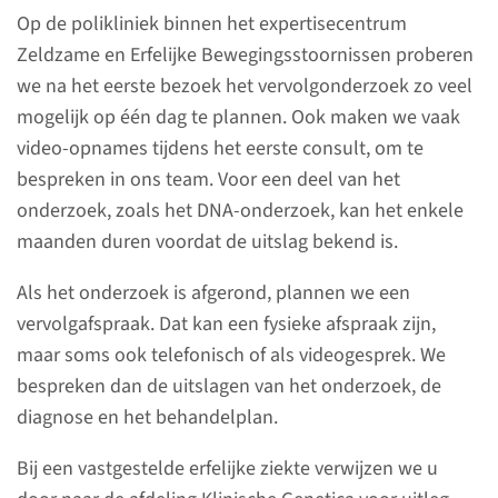
Op de polikliniek binnen het expertisecentrum
Zeldzame en Erfelijke Bewegingsstoornissen proberen
lees meer
we na het eerste bezoek het vervolgonderzoek zo veel
mogelijk op één dag te plannen. Ook maken we vaak
video-opnames tijdens het eerste consult, om te
bespreken in ons team. Voor een deel van het
Behandeling
onderzoek, zoals het DNA-onderzoek, kan het enkele
maanden duren voordat de uitslag bekend is.
Bij een verworven dystonie
bekijken we eerst of we de
Als het onderzoek is afgerond, plannen we een
oorzaak van de dystonie
vervolgafspraak. Dat kan een fysieke afspraak zijn,
kunnen aanpakken, zoals het
maar soms ook telefonisch of als videogesprek. We
stoppen van een medicijn
bespreken dan de uitslagen van het onderzoek, de
waarvan de dystonie een
diagnose en het behandelplan.
bijwerking is. De behandeling
Bij een vastgestelde erfelijke ziekte verwijzen we u
van idiopathische, genetische