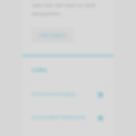
spier zich niet meer zo sterk
aanspannen.
naar pagina
Links
Dystonievereniging
DystoniaNet Nederland