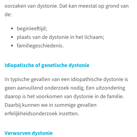
bepaalde spieren in het
oorzaken van dystonie. Dat kan meestal op grond van
lichaam overmatig actief zijn.
de:
Dit leidt tot abnormale
beginleeftijd;
bewegingen en afwijkende
plaats van de dystonie in het lichaam;
standen van aangedane
familiegeschiedenis.
lichaamsdelen.
Idiopatische of genetische dystonie
lees meer
In typische gevallen van een idiopathische dystonie is
geen aanvullend onderzoek nodig. Een uitzondering
daarop is het voorkomen van dystonie in de familie.
Contact
Daarbij kunnen we in sommige gevallen
erfelijkheidsonderzoek inzetten.
Polikliniek Parkinson &
Bewegingsstoornissen
Verworven dystonie
Bereikbaar van 8.00-17.00 uur