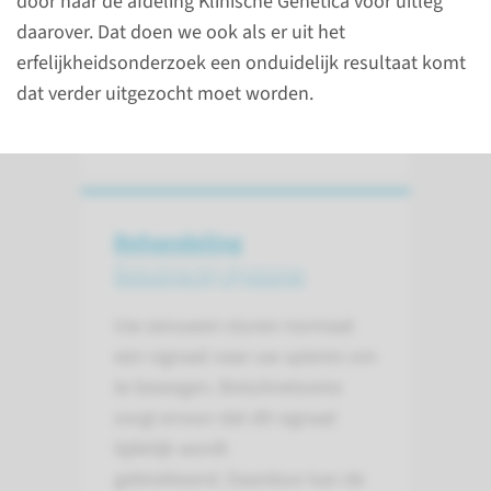
door naar de afdeling Klinische Genetica voor uitleg
of verworven dystonie heeft
daarover. Dat doen we ook als er uit het
veel overlap.
erfelijkheidsonderzoek een onduidelijk resultaat komt
dat verder uitgezocht moet worden.
lees meer
Behandeling
Botuline bij dystonie
Uw zenuwen sturen normaal
een signaal naar uw spieren om
te bewegen. Botulinetoxine
zorgt ervoor dat dit signaal
tijdelijk wordt
geblokkeerd. Daardoor kan de