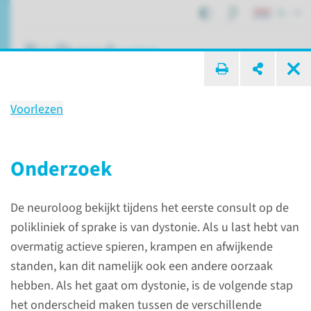
NL
ik zoek ...
Voorlezen
Dystonie
Onderzoek
Patiëntenzorg
Aandoeningen
Dystonie
De neuroloog bekijkt tijdens het eerste consult op de
polikliniek of sprake is van dystonie. Als u last hebt van
Wat is dystonie?
overmatig actieve spieren, krampen en afwijkende
standen, kan dit namelijk ook een andere oorzaak
Dystonie is een neurologische
hebben. Als het gaat om dystonie, is de volgende stap
bewegingsstoornis waarbij
het onderscheid maken tussen de verschillende