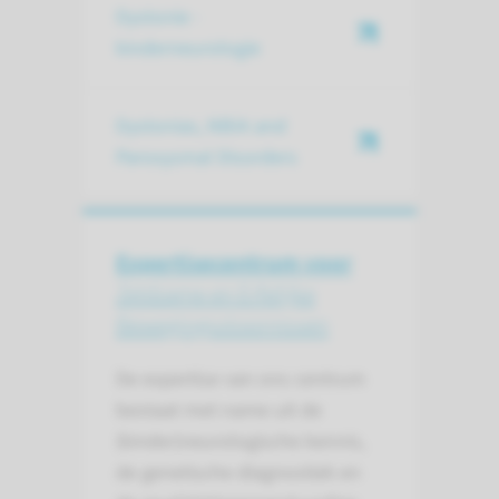
Dystonie -
kinderneurologie
Dystonias, NBIA and
Paroxysmal Disorders
Expertisecentrum voor
Zeldzame en Erfelijke
Bewegings­stoornissen
De expertise van ons centrum
bestaat met name uit de
(kinder)neurologische kennis,
de genetische diagnostiek en