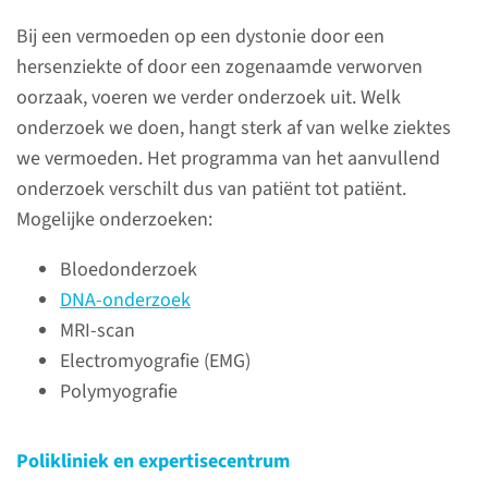
Bij een vermoeden op een dystonie door een
(024) 361 66 00
hersenziekte of door een zogenaamde verworven
oorzaak, voeren we verder onderzoek uit. Welk
contactformulier
onderzoek we doen, hangt sterk af van welke ziektes
we vermoeden. Het programma van het aanvullend
onderzoek verschilt dus van patiënt tot patiënt.
Mogelijke onderzoeken:
Onderzoek
Bloedonderzoek
DNA-onderzoek
De neuroloog bekijkt eerst of
MRI-scan
sprake is van dystonie. Als u
Electromyografie (EMG)
last hebt van overmatig actieve
Polymyografie
spieren, krampen en
afwijkende standen, kan dit
namelijk ook een andere
Polikliniek en expertisecentrum
oorzaak hebben.