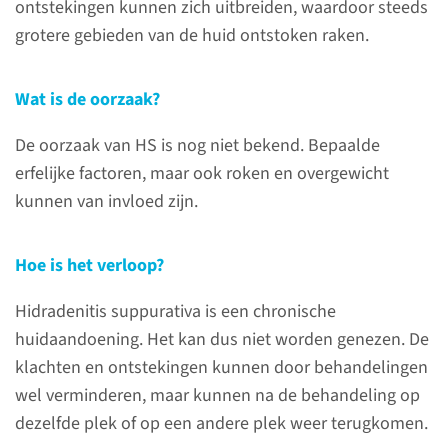
Polikliniek Dermatologie
ontstekingen kunnen zich uitbreiden, waardoor steeds
grotere gebieden van de huid ontstoken raken.
Ma t/m vr van 08.00-12.00 en
tussen 14.00-16.00 uur.
Wat is de oorzaak?
024-361 32 80
De oorzaak van HS is nog niet bekend. Bepaalde
erfelijke factoren, maar ook roken en overgewicht
Bij spoed buiten kantooruren,
kunnen van invloed zijn.
in het weekend en feestdagen.
024-361 32 80
Hoe is het verloop?
Hidradenitis suppurativa is een chronische
Wat kunt u zelf doen?
huidaandoening. Het kan dus niet worden genezen. De
klachten en ontstekingen kunnen door behandelingen
Hieronder vindt u enkele tips
wel verminderen, maar kunnen na de behandeling op
om verergering van de
dezelfde plek of op een andere plek weer terugkomen.
ontsteking te voorkomen: