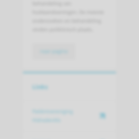
behandeling van
huidaandoeningen. De meeste
onderzoeken en behandeling
vinden poliklinisch plaats.
naar pagina
Links
Patiëntvereniging
Hidradenitis