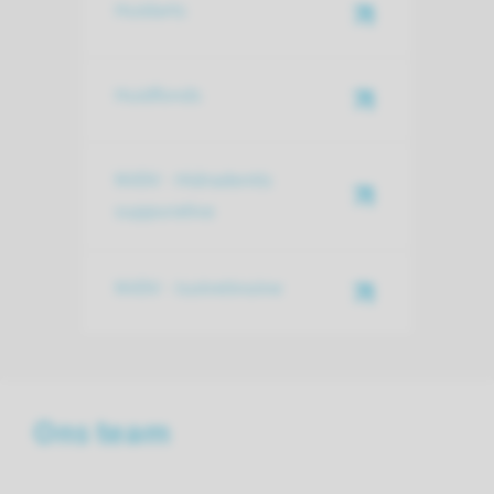
Huidarts
Huidfonds
NVDV - Hidradentis
suppurativa
NVDV - Isotretinoine
Ons team