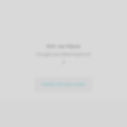
Dirk Jan Hijnen
hoogleraar/afdelingshoof
d
bekijk het hele team