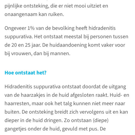
Hidradenitis suppurativa (HS) is
pijnlijke ontsteking, die er niet mooi uitziet en
een huidaandoening waarbij
onaangenaam kan ruiken.
steeds terugkerende
Ongeveer 1% van de bevolking heeft hidradenitis
ontstekingen in de huidplooien
suppurativa. Het ontstaat meestal bij personen tussen
ontstaan. De huidaandoening
de 20 en 25 jaar. De huidaandoening komt vaker voor
komt vooral voor in de oksels
bij vrouwen, dan bij mannen.
en liezen, maar kan ook onder
de borsten, in de schaamstreek
of op de billen voorkomen.
Hoe ontstaat het?
Hidradenitis suppurativa ontstaat doordat de uitgang
lees meer
van de haarzakjes in de huid afgesloten raakt. Huid- en
haarresten, maar ook het talg kunnen niet meer naar
buiten. De ontsteking breidt zich vervolgens uit en kan
dieper in de huid dringen. Zo ontstaan (diepe)
Contact
gangetjes onder de huid, gevuld met pus. De