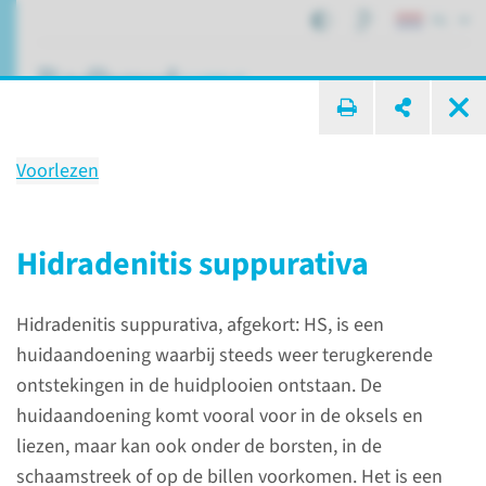
NL
ik zoek ...
Voorlezen
Hidradenitis suppurativa
Hidradenitis suppurativa
Patiëntenzorg
Aandoeningen
Hidradenitis suppurativa, afgekort: HS, is een
Hidradenitis suppurativa
huidaandoening waarbij steeds weer terugkerende
ontstekingen in de huidplooien ontstaan. De
Hidradenitis
huidaandoening komt vooral voor in de oksels en
suppurativa
liezen, maar kan ook onder de borsten, in de
schaamstreek of op de billen voorkomen. Het is een