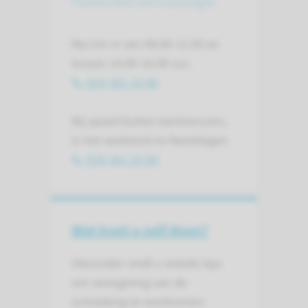
Polikliniek Dermatologie
Ma t/m vr van 08.00-12.00 en
tussen 14.00-16.00 uur.
024-361 32 80
Bij spoed buiten kantooruren,
in het weekend en feestdagen.
024-361 32 80
Wat kunt u zelf doen?
Hieronder vindt u enkele tips
om verergering van de
ontsteking te voorkomen: