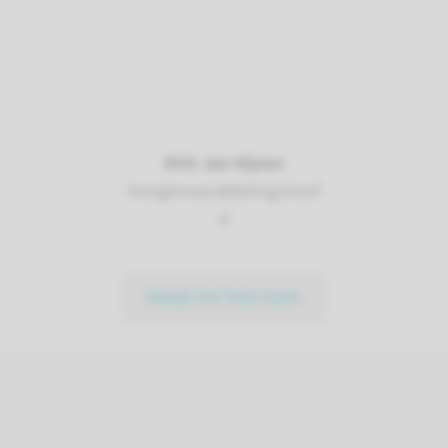
Dirk Jan Hijnen
hoogleraar/afdelingshoof
d
bekijk het hele team