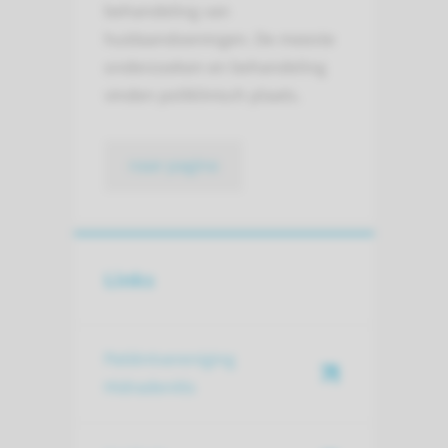
behandeling van
huidaandoeningen. De meeste
onderzoeken en behandeling
vinden poliklinisch plaats.
naar pagina
Links
Patiëntvereniging
Hidradenitis