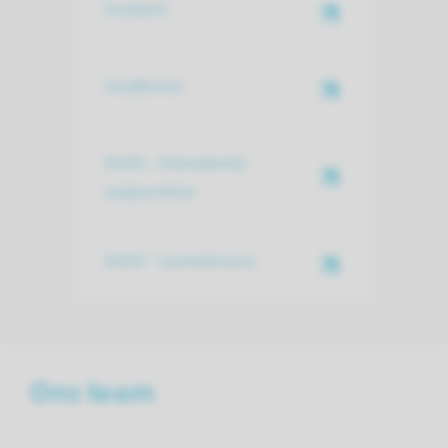
Huidarts
Huidfonds
NVDV - Hidradentis
suppurativa
NVDV - Isotretinoine
Ons team