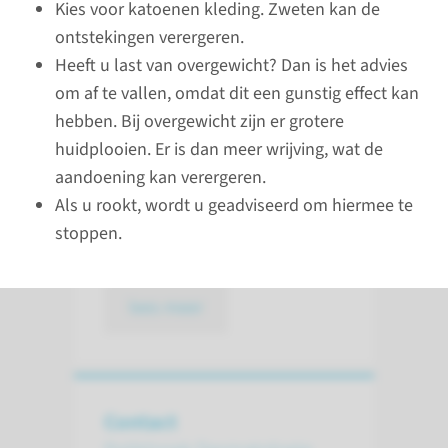
Kies voor katoenen kleding. Zweten kan de
Hidradenitis suppurativa (HS) is
ontstekingen verergeren.
een huidaandoening waarbij
Heeft u last van overgewicht? Dan is het advies
steeds terugkerende
om af te vallen, omdat dit een gunstig effect kan
ontstekingen in de huidplooien
hebben. Bij overgewicht zijn er grotere
ontstaan. De huidaandoening
huidplooien. Er is dan meer wrijving, wat de
komt vooral voor in de oksels
aandoening kan verergeren.
en liezen, maar kan ook onder
Als u rookt, wordt u geadviseerd om hiermee te
de borsten, in de schaamstreek
stoppen.
of op de billen voorkomen.
lees meer
Contact