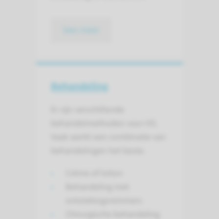
lees meer
Behandeling
Er zijn verschillende
behandelmethoden voor HS.
Vaak werkt een combinatie van
behandelingen het beste.
Crème of lotion
Behandeling met
ontstekingsremmers
Chirurgische behandeling