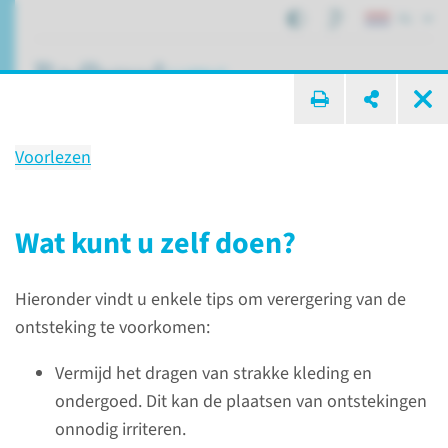
NL
ik zoek ...
Voorlezen
Hidradenitis suppurativa
Wat kunt u zelf doen?
Patiëntenzorg
Aandoeningen
Hieronder vindt u enkele tips om verergering van de
Hidradenitis suppurativa
ontsteking te voorkomen:
Vermijd het dragen van strakke kleding en
Hidradenitis
ondergoed. Dit kan de plaatsen van ontstekingen
suppurativa
onnodig irriteren.