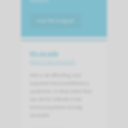
adviezen.
naar het zorgpad
Hiv en aids
Wat is het verschil?
Aids is de afkorting voor
acquired immunodeficiency
syndrome. In deze (late) fase
van de hiv-infectie is het
immuunsysteem ernstig
verzwakt.