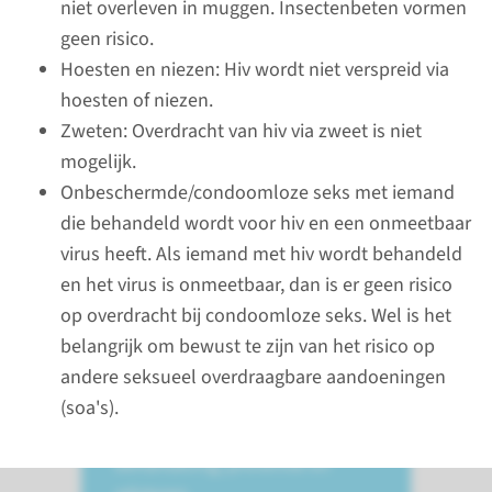
niet overleven in muggen. Insectenbeten vormen
vaginaal vocht of moedermelk.
geen risico.
Hoesten en niezen: Hiv wordt niet verspreid via
hoesten of niezen.
lees meer
Zweten: Overdracht van hiv via zweet is niet
mogelijk.
Onbeschermde/condoomloze seks met iemand
die behandeld wordt voor hiv en een onmeetbaar
Zorgpad hiv
virus heeft. Als iemand met hiv wordt behandeld
onderzoek, behandeling
en het virus is onmeetbaar, dan is er geen risico
en adviezen
op overdracht bij condoomloze seks. Wel is het
Hier leest u alles over de
belangrijk om bewust te zijn van het risico op
diagnose en wat dit voor u
andere seksueel overdraagbare aandoeningen
betekent, uw afspraken in het
(soa's).
Radboudumc, medische
behandeling, preventie en