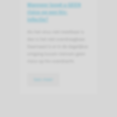
Wanneer loopt u GEEN
risico op een hiv-
infectie?
Als het virus niet meetbaar is
dan is het niet overdraagbaar.
Daarnaast is er in de dagelijkse
omgang tussen mensen geen
risico op hiv-overdracht.
lees meer