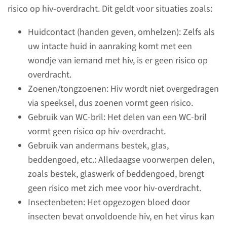
risico op hiv-overdracht. Dit geldt voor situaties zoals:
Huidcontact (handen geven, omhelzen): Zelfs als
Over hiv
uw intacte huid in aanraking komt met een
wondje van iemand met hiv, is er geen risico op
Hiv, wat staat voor humaan
overdracht.
immunodeficiëntie virus, is een
Zoenen/tongzoenen: Hiv wordt niet overgedragen
virus dat ons immuunsysteem
via speeksel, dus zoenen vormt geen risico.
aantast. Als u hiv heeft en het
Gebruik van WC-bril: Het delen van een WC-bril
niet laat behandelen, wordt dit
vormt geen risico op hiv-overdracht.
beschermingsmechanisme
Gebruik van andermans bestek, glas,
zwakker. In Nederland wordt
beddengoed, etc.: Alledaagse voorwerpen delen,
hiv meestal overgedragen door
zoals bestek, glaswerk of beddengoed, brengt
onbeschermd seksueel
geen risico met zich mee voor hiv-overdracht.
contact. Het hiv-virus zit in
Insectenbeten: Het opgezogen bloed door
lichaamsvloeistoffen zoals
insecten bevat onvoldoende hiv, en het virus kan
sperma, bloed, voorvocht,