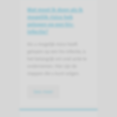
Wat moet ik doen als ik
mogelijk risico heb
gelopen op een hiv-
infectie?
Als u mogelijk risico heeft
gelopen op een hiv-infectie, is
het belangrijk om snel actie te
ondernemen. Hier zijn de
stappen die u kunt volgen.
lees meer