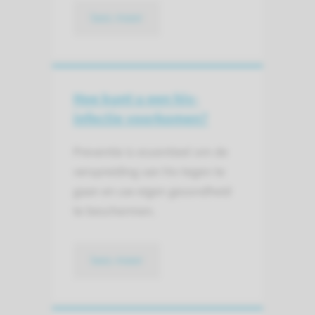
lees meer
Hoe kunt u een hiv-
infectie voorkomen?
Preventie is essentieel om de
verspreiding van hiv tegen te
gaan en uw eigen gezondheid
te beschermen.
lees meer