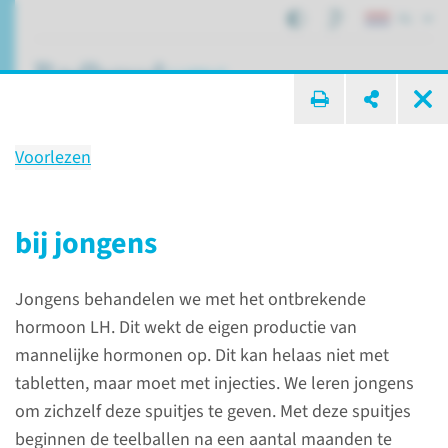
NL
ik zoek ...
Voorlezen
Hypogonado­troop
hypogona­disme (HHG)
bij jongens
Jongens behandelen we met het ontbrekende
Patiëntenzorg
Aandoeningen
hormoon LH. Dit wekt de eigen productie van
Hypogonadotroop hypogonadisme (HHG)
mannelijke hormonen op. Dit kan helaas niet met
tabletten, maar moet met injecties. We leren jongens
om zichzelf deze spuitjes te geven. Met deze spuitjes
Wat is
beginnen de teelballen na een aantal maanden te