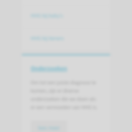
HHG bij baby's
HHG bij tieners
Onderzoeken
Om tot een juiste diagnose te
komen, zijn er diverse
onderzoeken die we doen als
er een vermoeden van HHG is.
lees meer