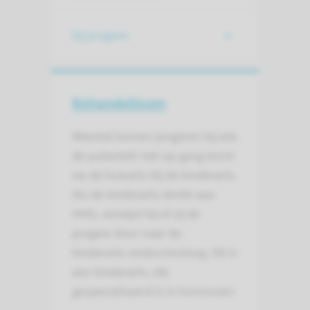
bij jongens
Behandelteam
Meestal komen jongeren bij wie
de puberteit niet op gang komt
via de huisarts bij de kinderarts.
Als de kinderarts denkt aan
HHG, verwijst hij of zij de
jongere door naar de
kinderarts-endocrinoloog. Dit is
een kinderarts, die
gespecialiseerd is in hormonen