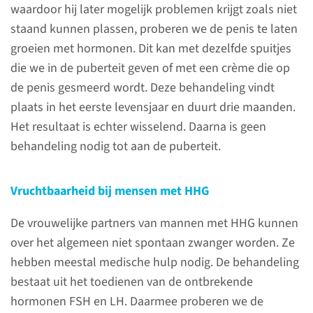
maken.
waardoor hij later mogelijk problemen krijgt zoals niet
staand kunnen plassen, proberen we de penis te laten
groeien met hormonen. Dit kan met dezelfde spuitjes
lees meer
die we in de puberteit geven of met een crème die op
de penis gesmeerd wordt. Deze behandeling vindt
plaats in het eerste levensjaar en duurt drie maanden.
Het resultaat is echter wisselend. Daarna is geen
Oorzaken van HHG
behandeling nodig tot aan de puberteit.
Bij HHG komt de aansturing
van de puberteit vanuit de
Vruchtbaarheid bij mensen met HHG
hypofyse niet goed op gang. Er
De vrouwelijke partners van mannen met HHG kunnen
wordt geen (of te weinig) LH en
over het algemeen niet spontaan zwanger worden. Ze
FSH gemaakt, waardoor de
hebben meestal medische hulp nodig. De behandeling
geslachtsklieren geen (of te
bestaat uit het toedienen van de ontbrekende
weinig) geslachtshormonen
hormonen FSH en LH. Daarmee proberen we de
gaan aanmaken.