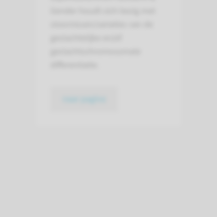
Gender houdt zich bezig met
stoornissen/variaties van de
geslachtelijke en/of
geslachtschromosomale
differentiatie.
naar pagina