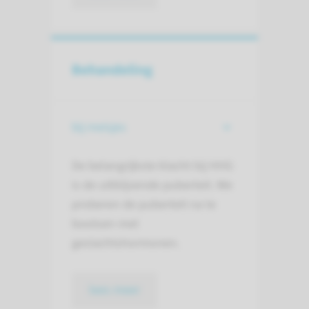
Behandeling
bij meisjes
De belangrijkste klacht bij HHG
is de uitblijvende puberteit. We
proberen de puberteit na te
bootsen met
geslachtshormonen.
lees meer