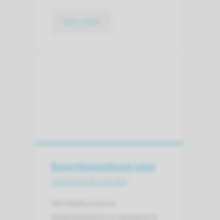
lees meer
Expertisecentrum voor
Geslacht & Gender
Het Radboudumc
Expertisecentrum Geslacht &