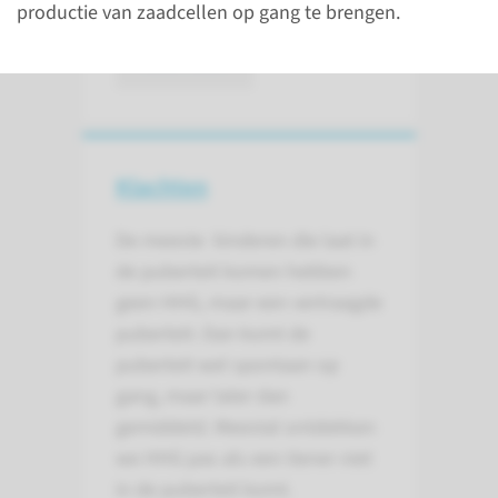
productie van zaadcellen op gang te brengen.
lees meer
Klachten
De meeste kinderen die laat in
de puberteit komen hebben
geen HHG, maar een vertraagde
puberteit. Dan komt de
puberteit wel spontaan op
gang, maar later dan
gemiddeld. Meestal ontdekken
we HHG pas als een tiener niet
in de puberteit komt.