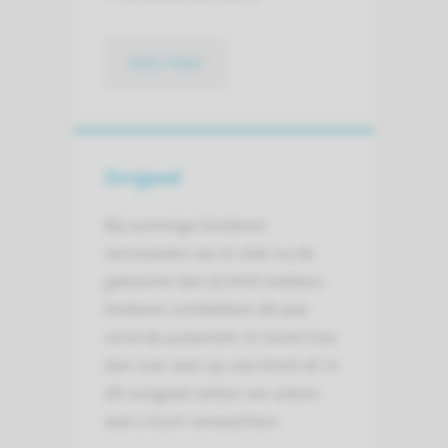
lees meer
Zorgpad
Bij sommige kinderen
vermoeden we al vlak na de
geboorte dat zij HHG hebben.
Anderen ontdekken dit pas
rond de puberteit. Er komt hoe
dan ook veel op u(w kind) af. In
dit zorgpad zetten we uiteen
wat u kunt verwachten.