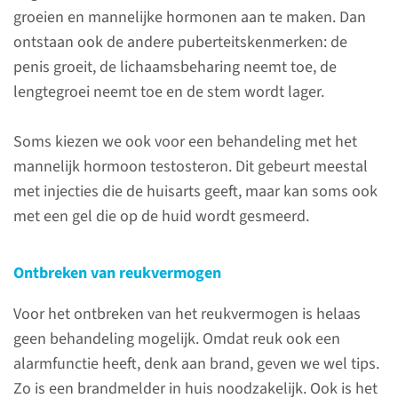
hypogonadotroop
groeien en mannelijke hormonen aan te maken. Dan
hypogonadisme?
ontstaan ook de andere puberteitskenmerken: de
penis groeit, de lichaamsbeharing neemt toe, de
Hypogonadotroop
lengtegroei neemt toe en de stem wordt lager.
hypogonadisme is een
aandoening waarbij de
Soms kiezen we ook voor een behandeling met het
puberteitsontwikkeling niet
mannelijk hormoon testosteron. Dit gebeurt meestal
spontaan op gang komt
met injecties die de huisarts geeft, maar kan soms ook
doordat de aansturing vanuit
met een gel die op de huid wordt gesmeerd.
de hypofyse ontbreekt. De
hypofyse is een klier in het
hoofd en maakt deel uit van
Ontbreken van reukvermogen
het hormoonstelsel. Soms
Voor het ontbreken van het reukvermogen is helaas
ontdekken we al na de
geen behandeling mogelijk. Omdat reuk ook een
geboorte dat iemand HHG
alarmfunctie heeft, denk aan brand, geven we wel tips.
heeft.
Zo is een brandmelder in huis noodzakelijk. Ook is het