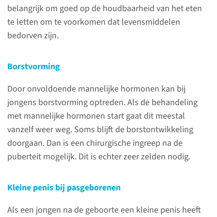
belangrijk om goed op de houdbaarheid van het eten
lees meer
te letten om te voorkomen dat levensmiddelen
bedorven zijn.
Borstvorming
Normale puberteits­
ontwikkeling
Door onvoldoende mannelijke hormonen kan bij
jongens borstvorming optreden. Als de behandeling
De normale puberteit start bij
met mannelijke hormonen start gaat dit meestal
meisjes tussen de 8 en 12 jaar
vanzelf weer weg. Soms blijft de borstontwikkeling
en bij jongens tussen de 10 en
doorgaan. Dan is een chirurgische ingreep na de
14 jaar. De hypofyse, een klier
puberteit mogelijk. Dit is echter zeer zelden nodig.
onder de hersenen die veel
verschillende hormonen
Kleine penis bij pasgeborenen
maakt, moet dan ook de
hormonen LH en FSH gaan
Als een jongen na de geboorte een kleine penis heeft