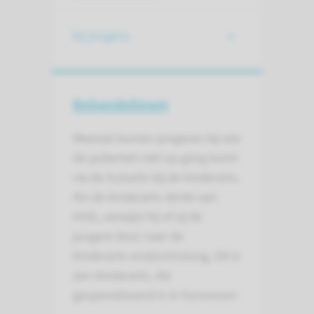
bij jongens
Behandelteam
Meestal komen jongeren bij wie
de puberteit niet op gang komt
via de huisarts bij de kinderarts.
Als de kinderarts denkt aan
HHG, verwijst hij of zij de
jongere door naar de
kinderarts-endocrinoloog. Dit is
een kinderarts, die
gespecialiseerd is in hormonen