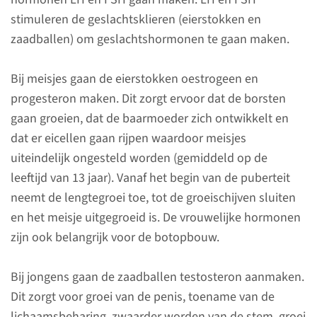
hypogonadotroop
hypogonadisme?
stimuleren de geslachtsklieren (eierstokken en
zaadballen) om geslachtshormonen te gaan maken.
Hypogonadotroop
hypogonadisme is een
Bij meisjes gaan de eierstokken oestrogeen en
aandoening waarbij de
progesteron maken. Dit zorgt ervoor dat de borsten
puberteitsontwikkeling niet
gaan groeien, dat de baarmoeder zich ontwikkelt en
spontaan op gang komt
dat er eicellen gaan rijpen waardoor meisjes
doordat de aansturing vanuit
uiteindelijk ongesteld worden (gemiddeld op de
de hypofyse ontbreekt. De
leeftijd van 13 jaar). Vanaf het begin van de puberteit
hypofyse is een klier in het
neemt de lengtegroei toe, tot de groeischijven sluiten
hoofd en maakt deel uit van
en het meisje uitgegroeid is. De vrouwelijke hormonen
het hormoonstelsel. Soms
zijn ook belangrijk voor de botopbouw.
ontdekken we al na de
geboorte dat iemand HHG
Bij jongens gaan de zaadballen testosteron aanmaken.
heeft.
Dit zorgt voor groei van de penis, toename van de
lichaamsbeharing, zwaarder worden van de stem, groei