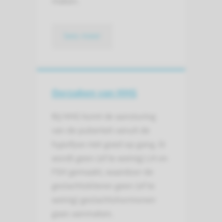
maken.
lees meer
Oorzaken van HHG
Bij HHG komt de aansturing
van de puberteit vanuit de
hypofyse niet goed op gang. Er
wordt geen (of te weinig) LH en
FSH gemaakt, waardoor de
geslachtsklieren geen (of te
weinig) geslachtshormonen
gaan aanmaken.