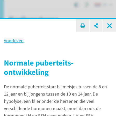
NL
ik zoek ...
Voorlezen
Hypogonado­troop
hypogona­disme (HHG)
Normale puberteits­
ontwikkeling
Patiëntenzorg
Aandoeningen
De normale puberteit start bij meisjes tussen de 8 en
Hypogonadotroop hypogonadisme (HHG)
12 jaar en bij jongens tussen de 10 en 14 jaar. De
hypofyse, een klier onder de hersenen die veel
Wat is
verschillende hormonen maakt, moet dan ook de
hormonen LH en FSH gaan maken. LH en FSH