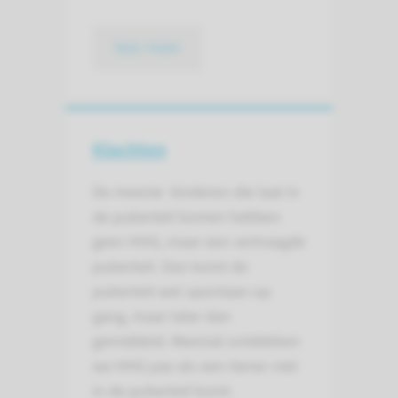
lees meer
Klachten
De meeste kinderen die laat in
de puberteit komen hebben
geen HHG, maar een vertraagde
puberteit. Dan komt de
puberteit wel spontaan op
gang, maar later dan
gemiddeld. Meestal ontdekken
we HHG pas als een tiener niet
in de puberteit komt.