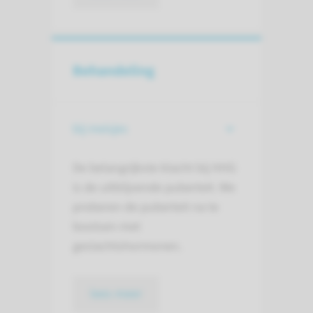
Behandeling
bij meisjes
De belangrijkste klacht bij HHG
is de uitblijvende puberteit. We
proberen de puberteit na te
bootsen met
geslachtshormonen.
lees meer