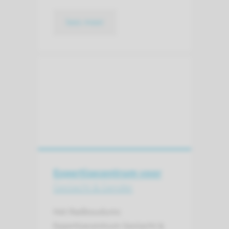
lees meer
Expertisecentrum voor
Geslacht & Gender
Het Radboudumc
Expertisecentrum Geslacht &