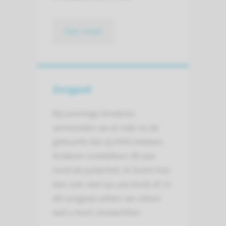
lees meer
Zorgpad
Bij sommige kinderen
vermoeden we al vlak na de
geboorte dat zij HHG hebben.
Anderen ontdekken dit pas
rond de puberteit. Er komt hoe
dan ook veel op u(w kind) af. In
dit zorgpad zetten we uiteen
wat u kunt verwachten.