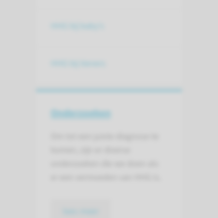
HHG bij baby's
HHG bij tieners
Onderzoeken
Om tot een juiste diagnose te
komen, zijn er diverse
onderzoeken die we doen als
er een vermoeden van HHG is.
lees meer