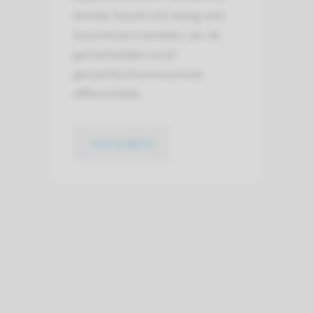
Gender houdt zich bezig met
stoornissen/variaties van de
geslachtelijke en/of
geslachtschromosomale
differentiatie.
naar pagina