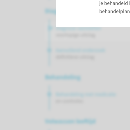
je behandeld
Diagnosefase
behandelplan 
Diagnose vaststellen
voorlopige uitslag
Aanvullend onderzoek
definitieve uitslag
Behandeling
Behandeling met medicatie
en controles
Volwassen leeftijd