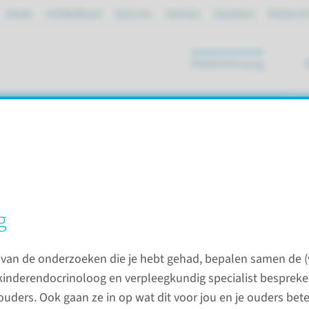
Spoed
mijnRadboud
Over ons
Partners
Verwijzers
Werken bi
Patiëntenzorg
ik
tieners
 hypogonadisme
g
 hypogonadisme (HHG)
Zorgpad: HHG bij tieners
n van de onderzoeken die je hebt gehad, bepalen samen de (
Algemene informatie
kinderendocrinoloog en verpleegkundig specialist besprek
 ouders. Ook gaan ze in op wat dit voor jou en je ouders bet