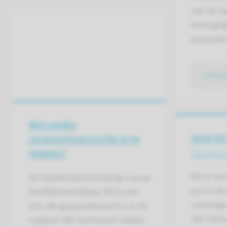
van de h
belangrij
aanmaak 
naar 
Met welke
Zorg bij
zorgverleners krijg je te
Shared 
maken?
Als er ee
De kinderendocrinoloog is jouw
jou in de 
hoofdbehandelaar. Dit is een
sommige 
arts die gespecialiseerd is in de
dat zieke
organen die hormonen maken.