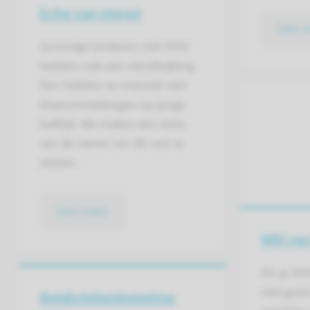
Echo van nieren
lees 
Sommige kinderen met HHG
hebben ook een nierafwijking.
Dan hebben ze meestal veel
blaasontstekingen op jonge
leeftijd. We maken een echo
van de nieren om dit vast te
stellen.
lees meer
MRI van
Als je HH
niet goed
Botdichtheids­meting