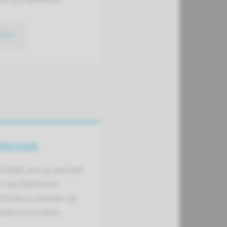
meer
derzoek
G hebt, kun je ook het
 van Kallmann
it kan je merken als
goed) kunt ruiken.