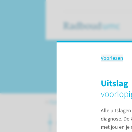
Voorlezen
Zorgpad: HHG bij 
hypogonadotroop
Uitslag
voorlopi
Patiëntenzorg
Hypogonadotroop
Alle uitslage
diagnose. De 
Algemene informatie
met jou en je