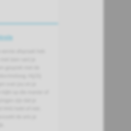
trole
e eerste afspraak heb
met (een van) je
en gesprek met de
ocrinoloog. Hij/Zij
gen over jou en je
n kijkt op die manier of
zingen zijn dat je
 HHG hebt of niet.
zoekt de arts je
jk.