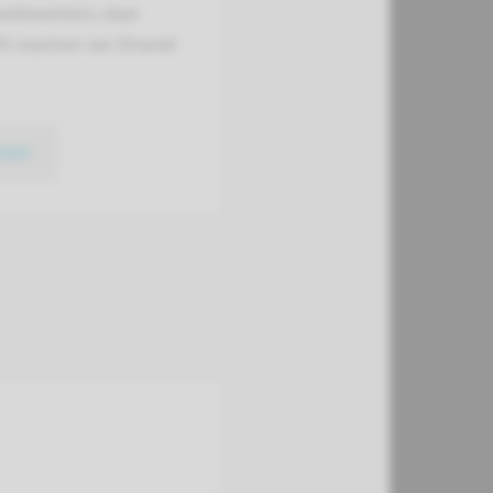
edewerkers daar
it noemen we Shared
meer