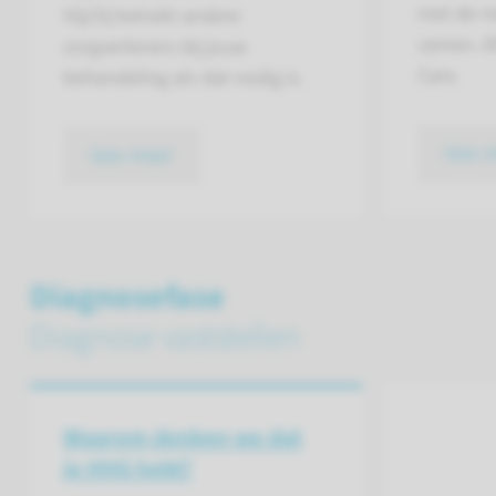
met de m
Hij/Zij betrekt andere
samen. D
zorgverleners bij jouw
Care.
behandeling als dat nodig is.
lees 
lees meer
Diagnosefase
Diagnose vaststellen
Waarom denken we dat
je HHG hebt?