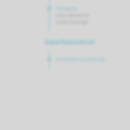
Overgang
naar volwassen
endocrinologie
Expertisecentrum
Zeldzame aandoening