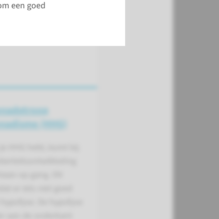
om een goed
nado­troop
­nadisme (HHG)
je HHG hebt, komt bij
berteitsontwikkeling
taan op gang. Dit
t er iets niet goed
e hypofyse. De hypofyse
ier aan de onderkant