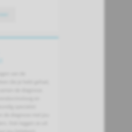
meer
ig
lagen van de
ken die je hebt gehad,
samen de diagnose.
rendocrinoloog en
undig specialist
n de diagnose met jou
ers. Ook leggen ze uit
oor jou betekent.