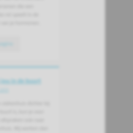
ersenen die een
ke rol speelt in de
van je hormonen.
pagina
 jou in de buurt
care
n ziekenhuis dichter bij
buurt is, kun je voor
afspraken ook naar
nhuis. Wij werken dan