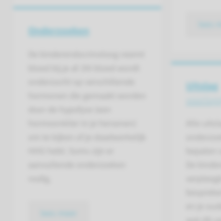
lees 
Onderzoeken
De kinderendocrinoloog neemt
bloed bij je af. Dit bloed wordt
onderzocht op verschillende
Uitslag
hormonen die gemaakt worden
voorlop
door de hypofyse (een
hormoonklier in je hersenen)
Alle uits
om te kijken of je daadwerkelijk
onderzoe
HHG hebt. Soms zijn er
bepalen 
aanvullende onderzoeken
De kinde
nodig.
verpleegk
bespreke
en je oud
lees meer
wat dit v