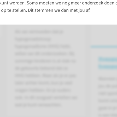
 kunt worden. Soms moeten we nog meer onderzoek doen 
op te stellen. Dit stemmen we dan met jou af.
Wat kun je verwachten
als je HHG hebt?
Als we vermoeden dat je
hypogonadotroop
hypogonadisme (HHG) hebt,
willen we dit onderzoeken. Bij
Hypogo
sommige kinderen is al vlak na
hypogo
de geboorte bekend dat ze
HHG hebben. Maar als je er pas
Wanneer 
later achter komt, kun je veel
jou de pu
vragen hebben. En je ouders
niet spon
ook. In dit zorgpad vertellen we
komt omda
wat je kunt verwachten.
gaat in j
is een kl