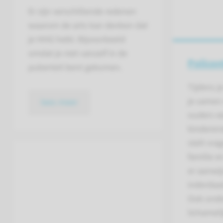
Er zijn verschillende redenen
waarom de arts kan denken dat
je HHG hebt. Bijvoorbeeld
omdat je niet vanzelf in de
Policon
puberteit bent gekomen.
Tijdens j
je samen 
lees meer
ouders e
kinderend
stelt vra
familie e
er aanwij
inderdaad
Ook onder
lichameli