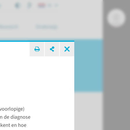
j
NL
Research
Onderwijs
 zoek ...
voorlopige)
en de diagnose
ekent en hoe