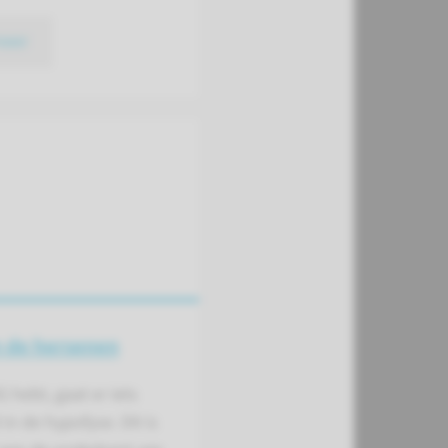
meer
 de hersenen
G hebt, gaat er iets
 in de hypofyse. Dit is