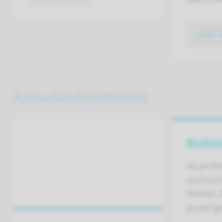
lees 
Aanvullend onderzoek
Reukon
Als je HH
syndroom
hebben. D
je niet (