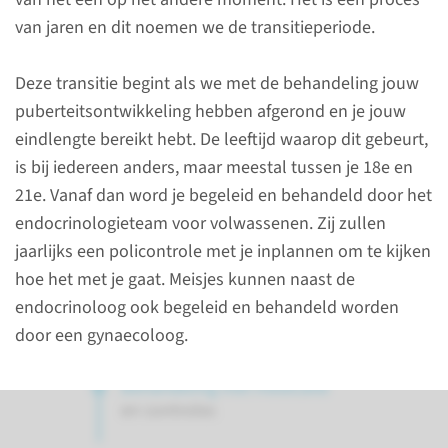
van jaren en dit noemen we de transitieperiode.
Algemene informatie
Deze transitie begint als we met de behandeling jouw
Diagnosefase
puberteitsontwikkeling hebben afgerond en je jouw
eindlengte bereikt hebt. De leeftijd waarop dit gebeurt,
Diagnose vaststellen
is bij iedereen anders, maar meestal tussen je 18e en
voorlopige uitslag
21e. Vanaf dan word je begeleid en behandeld door het
endocrinologieteam voor volwassenen. Zij zullen
Aanvullend onderzoek
jaarlijks een policontrole met je inplannen om te kijken
definitieve uitslag
hoe het met je gaat. Meisjes kunnen naast de
endocrinoloog ook begeleid en behandeld worden
Behandeling
door een gynaecoloog.
Behandeling met medicatie
en controles