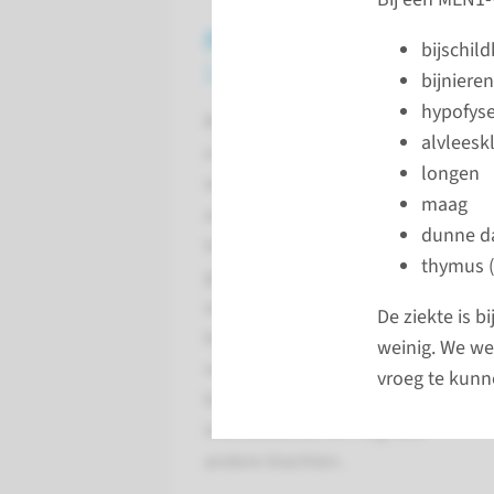
Afdeling
bijschild
Interne Geneeskunde
bijnieren
hypofys
Binnen Interne Geneeskunde
alvleeskl
onderzoeken en behandelen
longen
we patiënten met
maag
aandoeningen op het hele
dunne d
terrein van de interne
thymus (
geneeskunde. Denkt u daarbij
aan suikerziekte, hoge
De ziekte is b
bloeddruk, maagklachten,
weinig. We we
vermoeidheid, buikklachten,
vroeg te kun
benauwdheid, afvallen,
infectieziekten en nog vele
andere klachten.