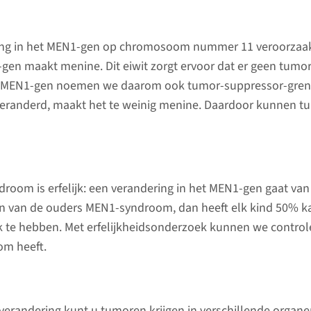
 neoplasie) is een groep van erfelijke
Poliklini
erschillende organen die hormonen
Geneesk
ing in het MEN1-gen op chromosoom nummer 11 veroorzaa
 bijnieren en de bijschildklieren. In
en maakt menine. Dit eiwit zorgt ervoor dat er geen tum
024-36
00 patiënten met MEN1.
 MEN1-gen noemen we daarom ook tumor-suppressor-gren.
eranderd, maakt het te weinig menine. Daardoor kunnen t
Onderz
Jaarlijk
room is erfelijk: een verandering in het MEN1-gen gaat va
Heeft u 
én van de ouders MEN1-syndroom, dan heeft elk kind 50% k
Links
advisere
te hebben. Met erfelijkheidsonderzoek kunnen we controle
een keer 
m heeft.
komen. M
Kanker.nl: MEN1
urineond
probeert 
verandering kunt u tumoren krijgen in verschillende organe