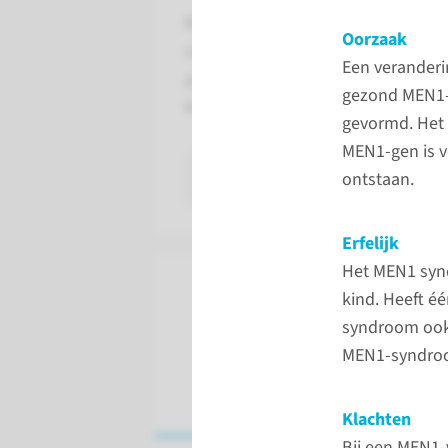
MEN-syndroom (multiple endocriene
Oorzaak
ziektes. Er ontstaan tumoren in v
Een verander
produceren, zoals de schildklier, de
gezond MEN1-g
Nederland zijn ongeveer 350 tot 4
gevormd. Het
MEN1-gen is v
lees meer
ontstaan.
Erfelijk
Het MEN1 synd
kind. Heeft é
syndroom ook 
MEN1-syndroo
Klachten
Bij een MEN1-