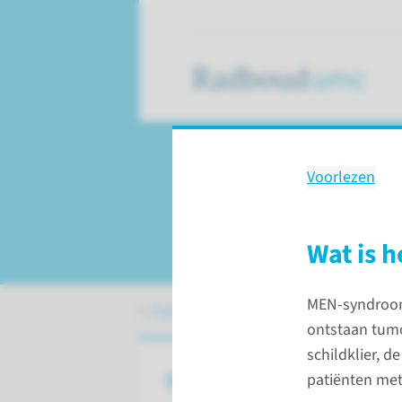
Voorlezen
MEN1-syndroom
Multiple endocrien
Wat is 
MEN-syndroom 
Patiëntenzorg
Aandoeningen
MEN1
ontstaan tumo
schildklier, d
Wat is het MEN1-syndroom?
patiënten me