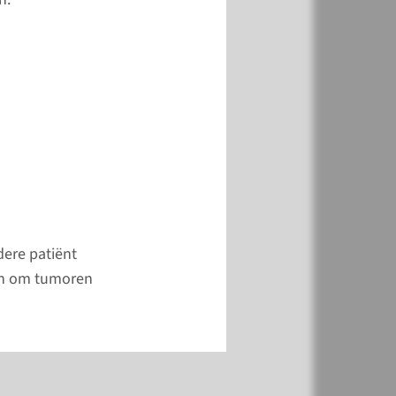
n.
meer
dere patiënt
ken om tumoren