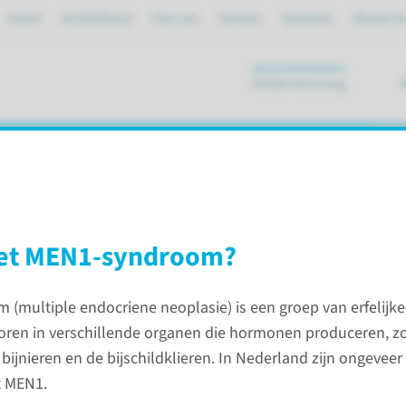
Spoed
mijnRadboud
Over ons
Partners
Verwijzers
Werken bi
Patiëntenzorg
ik
e neoplasie
het MEN1-syndroom?
(multiple endocriene neoplasie) is een groep van erfelijke 
-syndroom
ren in verschillende organen die hormonen produceren, zo
e bijnieren en de bijschildklieren. In Nederland zijn ongeveer
Contac
t MEN1.