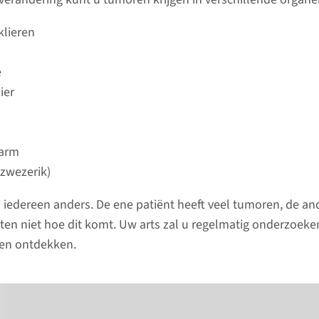
Belangengroep MEN
ontdekke
klieren
lees 
e
ier
arm
zwezerik)
ij iedereen anders. De ene patiënt heeft veel tumoren, de an
ten niet hoe dit komt. Uw arts zal u regelmatig onderzoe
nen ontdekken.