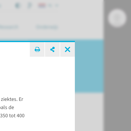
j
NL
Research
Onderwijs
 zoek ...
ziektes. Er
als de
 350 tot 400
t