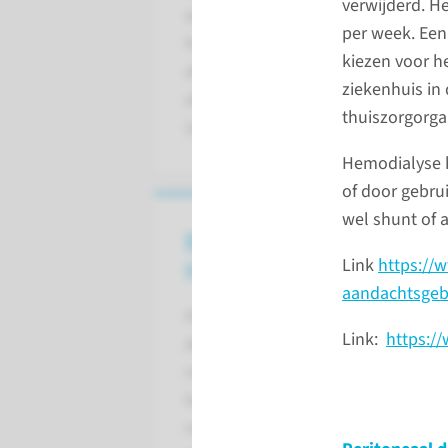
verwijderd. H
wordt ook wel nierinsufficiëntie o
per week. Een 
hebben een aantal belangrijke func
kiezen voor h
afvalstoffen en vocht uit het bloed
ziekenhuis in 
allemaal meer goed uitgevoerd wor
thuiszorgorga
(acuut) of langzaam en sluipend (c
Hemodialyse k
of door gebru
wel shunt of 
Behandeling van
Link
https://
nierfalen
aandachtsgebi
Helaas is het niet mogelijk om
Link:
https:/
de chronische schade die in de
nieren is ontstaan, te
herstellen. De behandeling van
nierfalen is er daarom op