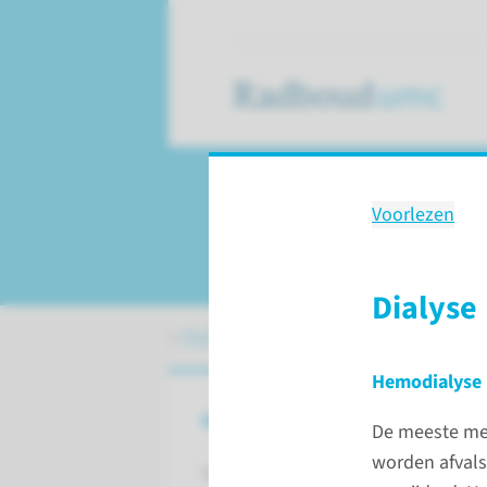
Voorlezen
Nierfalen
Dialyse
Patiëntenzorg
Aandoeningen
Nierf
Hemodialyse
Wat is nierfalen?
De meeste men
worden afvals
Van nierfalen is sprake als er een s