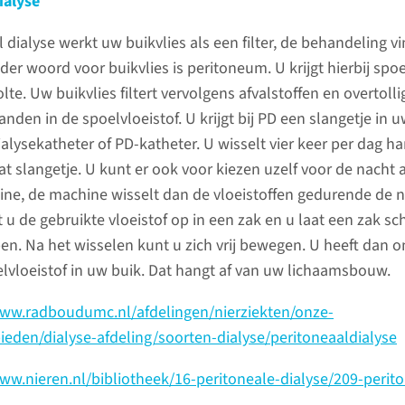
ialyse
functie inhoudt.
Niertrans
l dialyse werkt uw buikvlies als een filter, de behandeling vi
der woord voor buikvlies is peritoneum. U krijgt hierbij spoe
Nefroloog/Physician
Voor vee
olte. Uw buikvlies filtert vervolgens afvalstoffen en overtolli
Assistant
slechte ni
anden in de spoelvloeistof. U krijgt bij PD een slangetje in u
niertrans
ialysekatheter of PD-katheter. U wisselt vier keer per dag 
Uw afspraak staat altijd
behandel
dat slangetje. U kunt er ook voor kiezen uzelf voor de nacht 
gepland bij de nefroloog of de
ne, de machine wisselt dan de vloeistoffen gedurende de n
physician assistant.
u de gebruikte vloeistof op in een zak en u laat een zak sc
lees 
en. Na het wisselen kunt u zich vrij bewegen. U heeft dan o
lees meer
oelvloeistof in uw buik. Dat hangt af van uw lichaamsbouw.
Dialyse
www.radboudumc.nl/afdelingen/nierziekten/onze-
eden/dialyse-afdeling/soorten-dialyse/peritoneaaldialyse
Conserva
ww.nieren.nl/bibliotheek/16-peritoneale-dialyse/209-perito
Nierfalen verpleegkundige
behandel