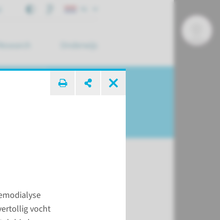
j
NL
Research
Onderwijs
 zoek ...
niek: onze
hemodialyse
jze
ertollig vocht