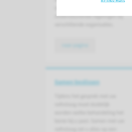
mogelijke vergoedingen en
ondersteunende regelingen bij
verschillende organisaties.
naar pagina
Samen beslissen
Tijdens het gesprek met uw
nefroloog moet duidelijk
worden welke behandeling het
beste bij u past. Samen met uw
nefroloog zet u alles op een