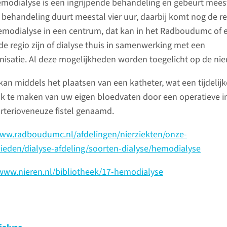
emodialyse is een ingrijpende behandeling en gebeurt meest
f nierschade genoemd. De nieren
U wordt 
behandeling duurt meestal vier uur, daarbij komt nog de rei
ties, zoals het verwijderen van
nierfalen
emodialyse in een centrum, dat kan in het Radboudumc of 
. Bij nierfalen kunnen deze functies niet
wordt dat
de regio zijn of dialyse thuis in samenwerking met een
den. Nierfalen kan plotseling ontstaan
nierfunc
nisatie. Al deze mogelijkheden worden toegelicht op de nier
hronisch).
therapie 
deze thera
an middels het plaatsen van een katheter, wat een tijdelijke
een multi
ik te maken van uw eigen bloedvaten door een operatieve i
te begele
arterioveneuze fistel genaamd.
Betrokken disciplines
www.radboudumc.nl/afdelingen/nierziekten/onze-
lees 
Op de nierfalenpoli is een
eden/dialyse-afdeling/soorten-dialyse/hemodialyse
behandelteam betrokken om u
/www.nieren.nl/bibliotheek/17-hemodialyse
van de juiste zorg te voorzien.
Hieronder volgt een korte
uitleg over welke zorgverleners
4 beha
betrokken zijn en wat hun