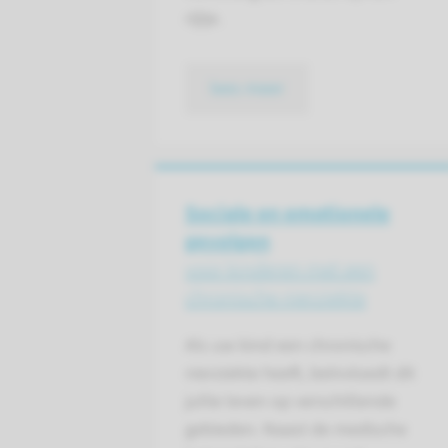
rijtje.
lees meer
Sociale en emotionele
gevolgen
voor kinderen met een
chronische nierziekte
Als uw kind een chronische
nierziekte heeft, beïnvloedt dit
jullie leven op verschillende
gebieden. Naast de medische