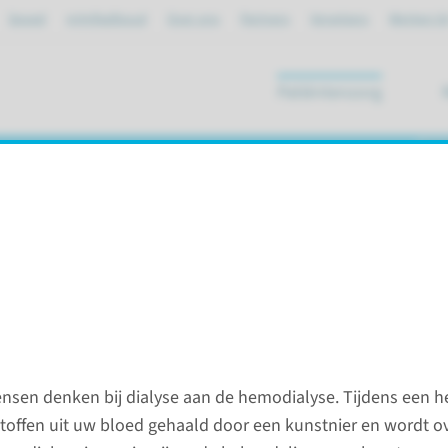
Spoed
mijnRadboud
Over ons
Partners
Verwijzers
Werken bi
Patiëntenzorg
ik
alen
Polikli
sen denken bij dialyse aan de hemodialyse. Tijdens een 
werkwi
toffen uit uw bloed gehaald door een kunstnier en wordt ov
terk verminderde nierfunctie is. Dit