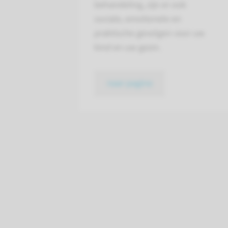
behandeling, zijn er ook
sociale, emotionele en
praktische gevolgen voor uw
kind en uw gezin.
naar pagina