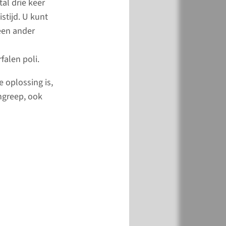
al drie keer
verwezen naar de
stijd. U kunt
poli als verwacht
een ander
 u binnen 1-2 jaar
tievervangende
falen poli.
nodig heeft. Omdat
pie ingrijpend is, is er
 oplossing is,
disciplinair team om u
ngreep, ook
iden.
meer
ndelvormen