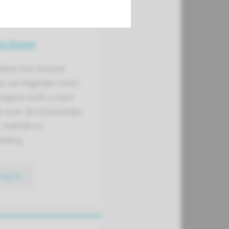
ks leven
iekte kan invloed
p uw dagelijks leven.
pagina vindt u meer
e over de lichamelijke
leefstijl en
iding.
pagina