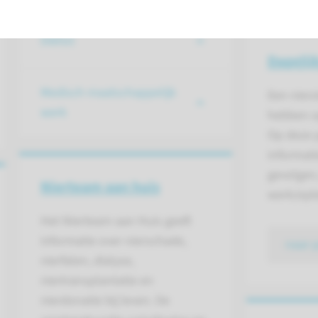
Diëtist
Dagelij
Medisch maatschappelijk
Een nierz
werk
hebben o
Op deze 
informati
gevolgen, 
Nierteam aan huis
werk/ople
Het Nierteam aan Huis geeft
informatie over nierschade,
naar 
nierfalen, dialyse,
niertransplantatie en
nierdonatie bij leven. De