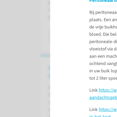
Peritoneaal d
gericht om de functies van de
nieren die aangedaan zijn, zo
Bij peritoneaa
goed als mogelijk te corrigeren.
plaats. Een an
de vrije buikh
bloed. Die bel
lees meer
peritoneale-d
vloeistof via 
aan een machi
ochtend vangt 
Vergoedingen en
in uw buik lop
regelingen
tot 2 liter sp
Een nierziekte kan invloed
Link
https://
hebben op heel wat aspecten
aandachtsgebi
van uw leven, zoals financiën,
Link
https://w
werk, opleiding of vakantie.
in-het-kort
Hier vindt u een overzicht van