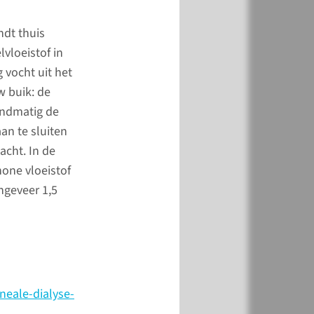
plantatie
ndt thuis
lvloeistof in
l mensen met een
g vocht uit het
erfunctie, is
w buik: de
plantatie de beste
handmatig de
ing.
aan te sluiten
acht. In de
hone vloeistof
meer
ngeveer 1,5
tieve
neale-dialyse-
ing