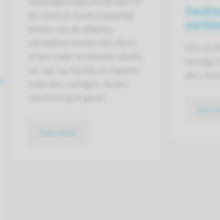
verpleegkundig coördinator en
Handige
de medisch maatschappelijk
nierfal
werker van de afdeling
nierziekten komen bij u thuis,
Hier vind
of een nader te bepalen plaats,
handige 
om aan uw familie en naasten
die u kun
(vrienden, collega’s, buren)
voorlichting te geven.
lees 
lees meer