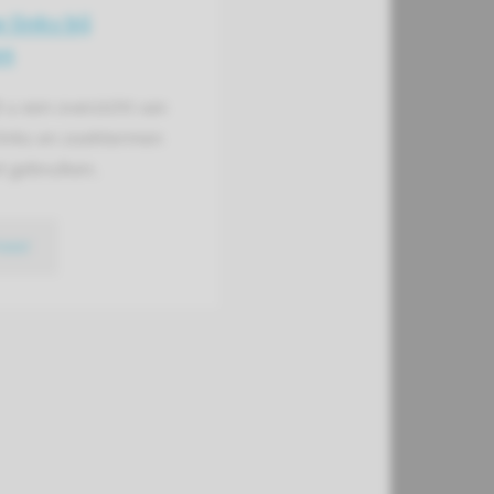
 links bij
en
t u een overzicht van
links en zoektermen
t gebruiken.
meer