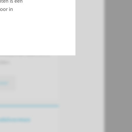
ten is een
verwezen naar de
oor in
poli als verwacht
 u binnen 1-2 jaar
tievervangende
nodig heeft. Omdat
pie ingrijpend is, is er
disciplinair team om u
iden.
meer
ndelvormen