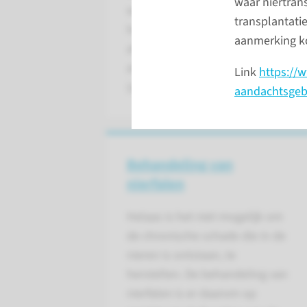
waar niertran
wordt ook wel nierinsufficiëntie o
transplantatie
hebben een aantal belangrijke func
aanmerking k
afvalstoffen en vocht uit het bloed
allemaal meer goed uitgevoerd wor
Link
https://
(acuut) of langzaam en sluipend (c
aandachtsgebi
Behandeling van
nierfalen
Helaas is het niet mogelijk om
de chronische schade die in de
nieren is ontstaan, te
herstellen. De behandeling van
nierfalen is er daarom op