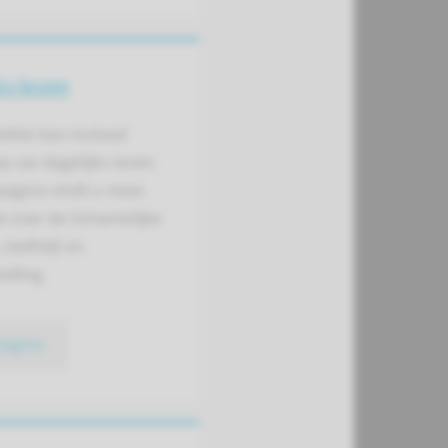
ks leven
iekte kan invloed
p uw dagelijks leven.
pagina vindt u meer
e over de lichamelijke
leefstijl en
iding.
pagina