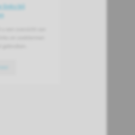
 links bij
en
t u een overzicht van
links en zoektermen
t gebruiken.
meer