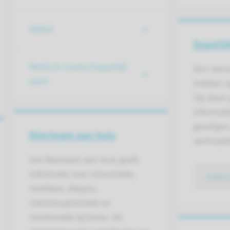
Diëtist
Dagelij
Medisch maatschappelijk
Een nierz
werk
hebben o
Op deze 
informati
gevolgen, 
Nierteam aan huis
werk/ople
Het Nierteam aan Huis geeft
informatie over nierschade,
naar 
nierfalen, dialyse,
niertransplantatie en
nierdonatie bij leven. De