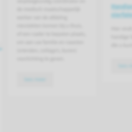
verpleegkundig coördinator en
Handige
de medisch maatschappelijk
nierfal
werker van de afdeling
nierziekten komen bij u thuis,
Hier vind
of een nader te bepalen plaats,
handige 
om aan uw familie en naasten
die u kun
(vrienden, collega’s, buren)
voorlichting te geven.
lees 
lees meer