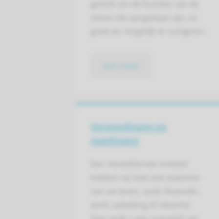
gericht om de functies van de
nieren die aangedaan zijn, zo
goed als mogelijk te corrigeren.
lees meer
Vergoedingen en
regelingen
Een nierziekte kan invloed
hebben op heel wat aspecten
van uw leven, zoals financiën,
werk, opleiding of vakantie.
Hier vindt u een overzicht van