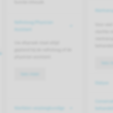
functie inhoudt.
Niertrans
Nefroloog/Physician
Voor vee
Assistant
slechte ni
niertrans
Uw afspraak staat altijd
behandel
gepland bij de nefroloog of de
physician assistant.
lees 
lees meer
Dialyse
Conserva
Nierfalen verpleegkundige
behandel