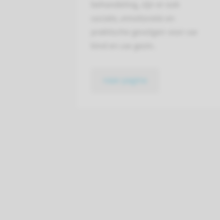
behandeling, zijn er ook
sociale, emotionele en
praktische gevolgen voor uw
kind en uw gezin.
naar pagina