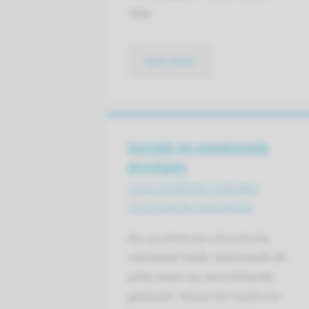
rijtje.
lees meer
Sociale en emotionele
gevolgen
voor kinderen met een
chronische nierziekte
Als uw kind een chronische
nierziekte heeft, beïnvloedt dit
jullie leven op verschillende
gebieden. Naast de medische