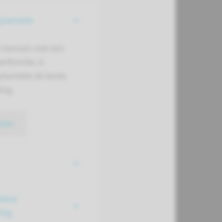
plantatie
l mensen met een
erfunctie, is
plantatie de beste
ing.
meer
tieve
ing