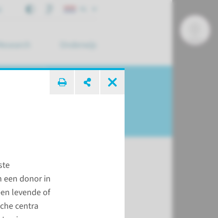
j
NL
Research
Onderwijs
 zoek ...
ste
n een donor in
niek: onze
een levende of
jze
che centra