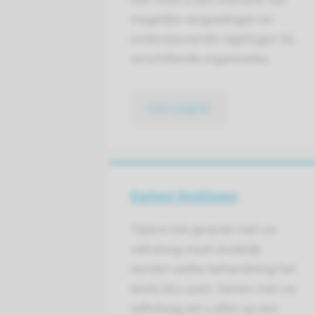
mogelijke vergoedingen en
ondersteunende regelingen bij
verschillende organisaties.
naar pagina
Samen beslissen
Tijdens het gesprek met uw
nefroloog moet duidelijk
worden welke behandeling het
beste bij u past. Samen met uw
nefroloog zet u alles op een