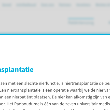
Spoed
mijnRadboud
Over ons
Partners
Verwijzers
Werken bi
Patiëntenzorg
ik
nsplantatie
alen
en met een slechte nierfunctie, is niertransplantatie de be
en niertransplantatie is een operatie waarbij we de nier va
Polikli
n een nierpatiënt plaatsen. De nier kan afkomstig zijn van 
werkwi
or. Het Radboudumc is één van de zeven universitair medis
terk verminderde nierfunctie is. Dit