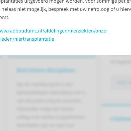
splantaties uitgevoerd mogen worden. Voor sommige patiën
f nierschade genoemd. De nieren
U wordt 
 helaas niet mogelijk, bespreek met uw nefroloog of u hierv
ties, zoals het verwijderen van
nierfalen
omt.
. Bij nierfalen kunnen deze functies niet
wordt dat
den. Nierfalen kan plotseling ontstaan
nierfunc
www.radboudumc.nl/afdelingen/nierziekten/onze-
hronisch).
therapie 
eden/niertransplantatie
deze thera
een multi
te begele
Betrokken disciplines
lees 
Op de nierfalenpoli is een
behandelteam betrokken om u
van de juiste zorg te voorzien.
Hieronder volgt een korte
uitleg over welke zorgverleners
4 beha
betrokken zijn en wat hun