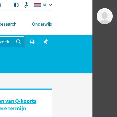
j
NL
Research
Onderwijs
 zoek ...
n van Q-koorts
ere termijn