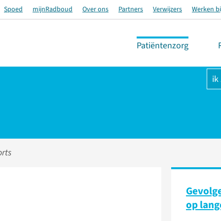
Spoed
mijnRadboud
Over ons
Partners
Verwijzers
Werken bi
Patiëntenzorg
ik
rts
Gevolge
op lang