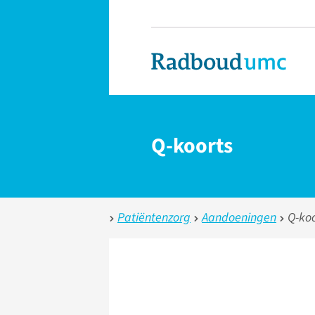
Q-koorts
Patiëntenzorg
Aandoeningen
Q-koo