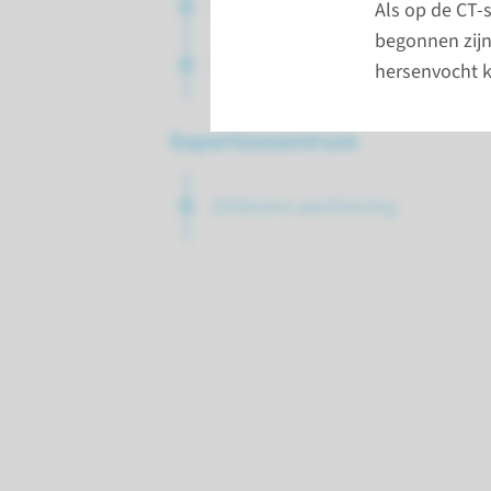
Controle van de behandeling
Als op de CT-s
begonnen zijn
Controle van uw herstel
hersenvocht k
Expertisecentrum
Zeldzame aandoening