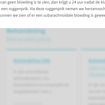
lees 
can geen bloeding is te zien, dan krijgt u 24 uur nadat de k
 een ruggenprik. Via deze ruggenprik nemen we hersenvocht
unnen we zien of er een subarachnoïdale bloeding is gewee
Behandeling
Behandelopties
Behandeling SAB
Behand
Aneurys
Er zijn verschillende
hersene
behandelopties. Uw
behandelend arts bespreekt de
Er zijn v
mogelijkheden met u.
om een h
behandele
behandel