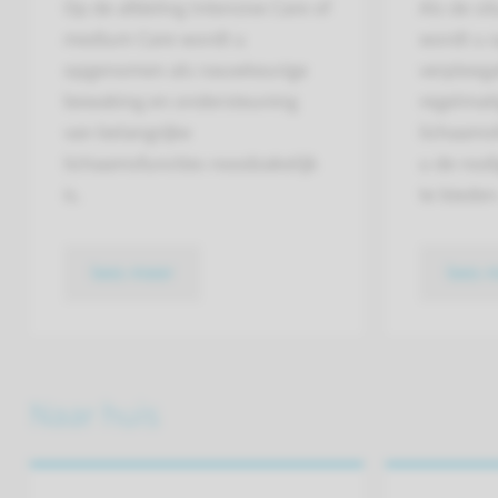
Op de afdeling Intensive Care of
Als de si
medium Care wordt u
wordt u 
opgenomen als nauwkeurige
verpleega
bewaking en ondersteuning
regelmati
van belangrijke
lichaams
lichaamsfuncties noodzakelijk
u de nodi
is.
te bieden
lees meer
lees 
Naar huis