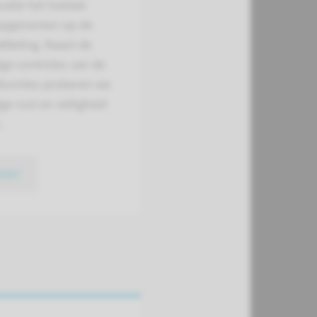
tuatie het toelaat
opgenomen op de
fdeling. Naast de
ge controles van de
functies proberen we
ge rust en veiligheid
.
meer