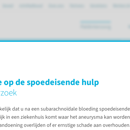
Spoed
mijnRadboud
Over ons
Partners
Verwijzers
Werken bi
Patiëntenzorg
ik
bloeding
op de spoedeisende hulp
rzoek
bloeding (SAB)
Subarachnoïdale bloeding
kelijk dat u na een subarachnoïdale bloeding spoedeisende 
Diagnose SAB
ijk in een ziekenhuis komt waar het aneurysma kan worde
Opname in het ziekenhuis
andoening overlijden of er ernstige schade aan overhouden