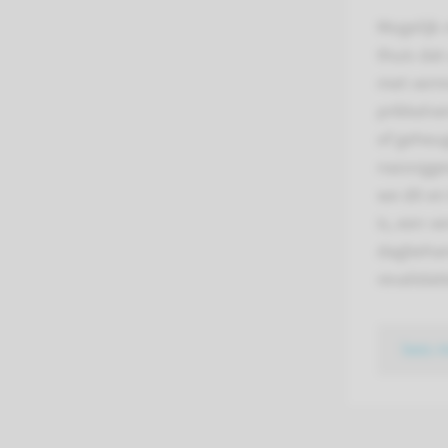
Mogelijk 
thuis da
met verm
prikkelve
of geheug
nazorgge
we dit en 
is, een v
dagbehan
revalidat
lees 