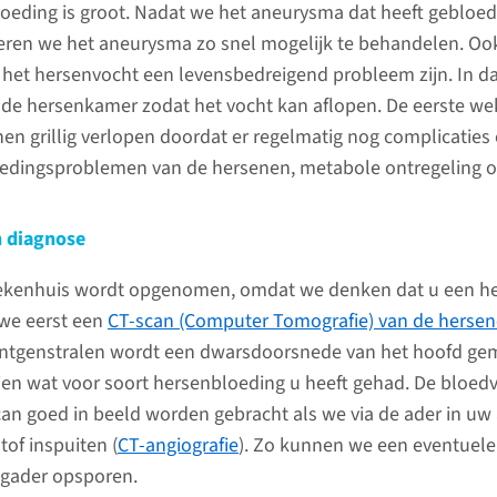
oeding is groot. Nadat we het aneurysma dat heeft gebloe
ren we het aneurysma zo snel mogelijk te behandelen. Oo
het hersenvocht een levensbedreigend probleem zijn. In dat
Opname op de
Behand
n de hersenkamer zodat het vocht kan aflopen. De eerste w
spoedeisende hulp
en grillig verlopen doordat er regelmatig nog complicaties
Afhankeli
en onderzoek
edingsproblemen van de hersenen, metabole ontregeling of 
uw gezon
Het is noodzakelijk dat u na
er een a
een subarachnoïdale bloeding
voor het
 diagnose
spoedeisende hulp krijgt en zo
De neuro
ziekenhuis wordt opgenomen, omdat we denken dat u een h
snel mogelijk in een ziekenhuis
gespecial
we eerst een
CT-scan (Computer Tomografie) van de herse
komt waar het aneurysma kan
hersenva
öntgenstralen wordt een dwarsdoorsnede van het hoofd ge
worden behandeld.
beslissin
en wat voor soort hersenbloeding u heeft gehad. De bloe
met u en
an goed in beeld worden gebracht als we via de ader in uw
contactp
lees meer
tof inspuiten (
CT-angiografie
). Zo kunnen we een eventuele 
agader opsporen.