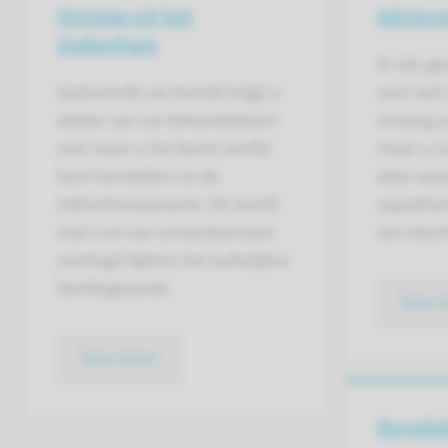
Ontslag uit het
Advieze
ziekenhuis
Er zijn g
Gedurende uw herstel krijgt u
voor wat
advies van uw behandelteam
ontslag u
over waar u het beste verder
maar u zu
kunt herstellen na de
alles we
ziekenhuisopname. Dit wordt
oppakken
met u en uw contactpersoon
van klach
overlegd tijdens het wekelijkse
familiegesprek.
lees 
lees meer
Revalid