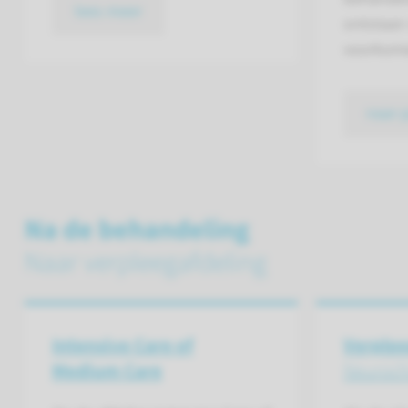
lees meer
ontstaan
voorkom
naar 
Na de behandeling
Naar verpleegafdeling
Intensive Care of
Verplee
Medium Care
Neuroch