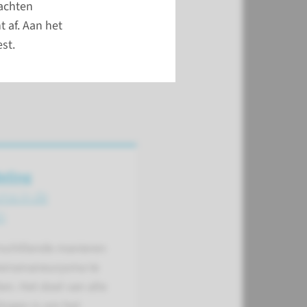
meer
lachten
 af. Aan het
st.
eling
ma in de
n
erschillende manieren
ersenaneurysma te
n. Het doel van alle
ingen is om het