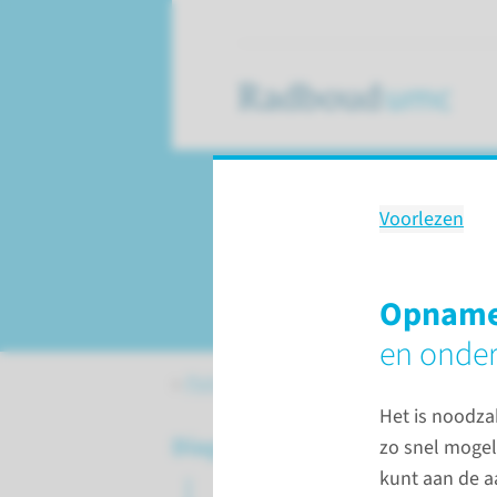
Voorlezen
Subarachnoïdale 
SAB
Opname 
en onde
Patiëntenzorg
Subarachnoïdale 
Het is noodza
Diagnose SAB
zo snel mogel
kunt aan de a