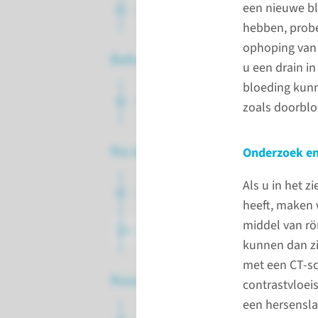
een nieuwe bl
Opname in het ziekenhuis
hebben, probe
ophoping van 
Behandeling
u een drain i
bloeding kunn
Behandelopties
zoals doorblo
Na de behandeling
Onderzoek en
Als u in het 
Naar verpleegafdeling
heeft, maken 
middel van r
Naar huis
kunnen dan zi
met een CT-sc
Nazorg
contrastvloeis
een hersensl