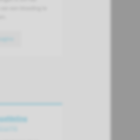
 van een bloeding te
en.
pagina
gafdeling
irurgie