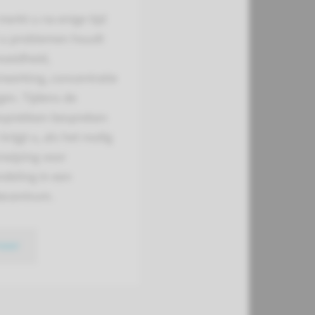
merkt u na enige tijd
t u problemen houdt
oeidheid,
rwerking, concentratie
en. Tijdens de
sprekken bespreken
krijgt u, als het nodig
erwijzing voor
deling in een
iecentrum.
meer