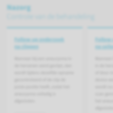
Nazorg
Controle van de behandeling
Follow-up onderzoek
Follow
na clippen
na coil
Wanneer bij een aneurysma in
Wanneer 
de hersenen werd geclipt, dan
in de he
wordt tijdens dezelfde opname
of door 
gecontroleerd of de clip de
device we
juiste positie heeft, zodat het
wordt na 
aneurysma volledig is
scan gem
afgesloten.
het aneur
afgeslote