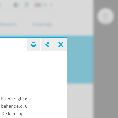
j
NL
Research
Onderwijs
 zoek ...
hulp krijgt en
n behandeld. U
. De kans op