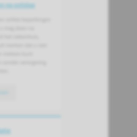
n na ontslag
een strikte beperkingen
 u mag doen na
it het ziekenhuis,
lt merken dat u niet
er meteen kunt
 zonder verergering
ten.
meer
atie