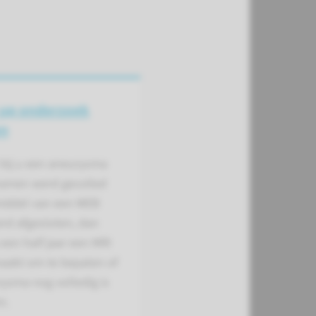
-up onderzoek
en
bij u een aneurysma
rsenen werd gecoiled
middel van een WEB
rd afgesloten, dan
een half jaar een MRI
aakt om te bepalen of
ysma nog volledig is
n.